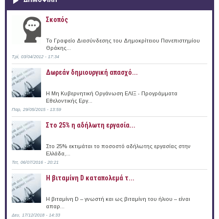
Σκοπός
Το Γραφείο Διασύνδεσης του Δημοκρίτειου Πανεπιστημίου
Θράκης...
Τρί, 03/04/2012 - 17:34
Δωρεάν δημιουργική απασχό...
Η Μη Κυβερνητική Οργάνωση ΕΛΙΞ - Προγράμματα
Εθελοντικής Εργ...
Παρ, 29/05/2015 - 13:59
Στο 25% η αδήλωτη εργασία...
Στο 25% εκτιμάται το ποσοστό αδήλωτης εργασίας στην
Ελλάδα,...
Τετ, 06/07/2016 - 20:21
Η βιταμίνη D καταπολεμά τ...
Η βιταμίνη D – γνωστή και ως βιταμίνη του ήλιου – είναι
απαρ...
Δευ, 17/12/2018 - 14:33