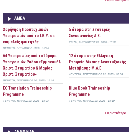
ΑΜΕΑ
Χορήγηση Προπτυχιακών
5 άτομα στη Σταθερές
Υποτροφιών από το Ι.Κ.Υ. σε
Συγκοινωνίες Α.Ε.
επιμελείς φοιτητές
ΤΡΊΤΗ, ΙΑΝΟΥΆΡΙΟΣ 20, 2026 - 10:35
ΠΈΜΠΤΗ, ΑΠΡΊΛΙΟΣ 2, 2026 - 13:13
64 Υποτροφίες από το Ίδρυμα
12 άτομα στην Ελληνική
Υποτροφιών Ρόδου «Εμμανουήλ
Εταιρεία Δίκαιης Αναπτυξιακής
Χριστ. Σταματίου & Μαρίας
Μετάβασης Μ.Α.Ε.
Χριστ. Σταματίου»
ΔΕΥΤΈΡΑ, ΣΕΠΤΈΜΒΡΙΟΣ 22, 2025 - 07:54
ΠΈΜΠΤΗ, ΝΟΈΜΒΡΙΟΣ 20, 2025 - 16:18
EC Translation Traineeship
Blue Book Traineeship
Programme
Programme
ΤΕΤΆΡΤΗ, ΙΟΎΛΙΟΣ 23, 2025 - 18:23
ΤΕΤΆΡΤΗ, ΙΟΎΛΙΟΣ 23, 2025 - 18:19
Περισσότερα...
ΔΗΜΟΦΙΛΗ