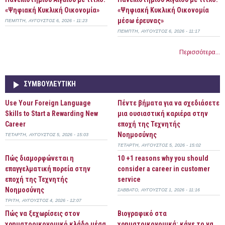
«Ψηφιακή Κυκλική Οικονομία»
«Ψηφιακή Κυκλική Οικονομία
μέσω έρευνας»
ΠΈΜΠΤΗ, ΑΎΓΟΥΣΤΟΣ 6, 2026 - 11:23
ΠΈΜΠΤΗ, ΑΎΓΟΥΣΤΟΣ 6, 2026 - 11:17
Περισσότερα...
ΣΥΜΒΟΥΛΕΥΤΙΚΉ
Use Your Foreign Language
Πέντε βήματα για να σχεδιάσετε
Skills to Start a Rewarding New
μια ουσιαστική καριέρα στην
Career
εποχή της Τεχνητής
Νοημοσύνης
ΤΕΤΆΡΤΗ, ΑΎΓΟΥΣΤΟΣ 5, 2026 - 15:03
ΤΕΤΆΡΤΗ, ΑΎΓΟΥΣΤΟΣ 5, 2026 - 15:02
Πώς διαμορφώνεται η
10 +1 reasons why you should
επαγγελματική πορεία στην
consider a career in customer
εποχή της Τεχνητής
service
Νοημοσύνης
ΣΆΒΒΑΤΟ, ΑΎΓΟΥΣΤΟΣ 1, 2026 - 11:16
ΤΡΊΤΗ, ΑΎΓΟΥΣΤΟΣ 4, 2026 - 12:07
Πώς να ξεχωρίσεις στον
Bιογραφικό στα
χρηματοοικονομικό κλάδο μέσα
χρηματοικονομικά: κάνε το να