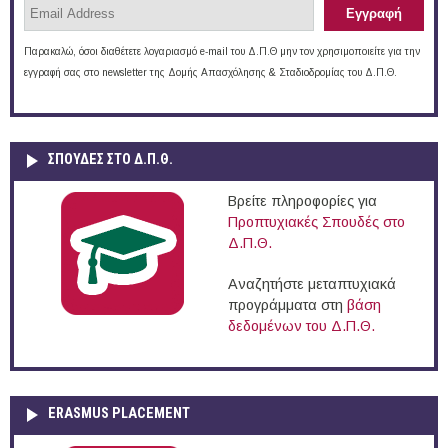
Παρακαλώ, όσοι διαθέτετε λογαριασμό e-mail του Δ.Π.Θ μην τον χρησιμοποιείτε για την
εγγραφή σας στο newsletter της Δομής Απασχόλησης & Σταδιοδρομίας του Δ.Π.Θ.
ΣΠΟΥΔΈΣ ΣΤΟ Δ.Π.Θ.
Βρείτε πληροφορίες για
Προπτυχιακές Σπουδές στο
Δ.Π.Θ.
Αναζητήστε μεταπτυχιακά
προγράμματα στη
βάση
δεδομένων του Δ.Π.Θ.
ERASMUS PLACEMENT