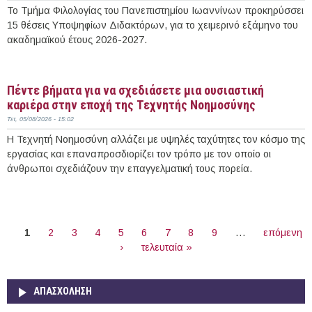
Το Τμήμα Φιλολογίας του Πανεπιστημίου Ιωαννίνων προκηρύσσει
15 θέσεις Υποψηφίων Διδακτόρων, για το χειμερινό εξάμηνο του
ακαδημαϊκού έτους 2026-2027.
Περισσότερα
Πέντε βήματα για να σχεδιάσετε μια ουσιαστική
καριέρα στην εποχή της Τεχνητής Νοημοσύνης
Τετ, 05/08/2026 - 15:02
Η Τεχνητή Νοημοσύνη αλλάζει με υψηλές ταχύτητες τον κόσμο της
εργασίας και επαναπροσδιορίζει τον τρόπο με τον οποίο οι
άνθρωποι σχεδιάζουν την επαγγελματική τους πορεία.
Περισσότερα
ΣΕΛΊΔΕΣ
1
2
3
4
5
6
7
8
9
…
επόμενη
›
τελευταία »
ΑΠΑΣΧΌΛΗΣΗ