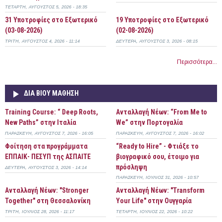
ΤΕΤΆΡΤΗ, ΑΎΓΟΥΣΤΟΣ 5, 2026 - 18:35
31 Υποτροφίες στο Εξωτερικό
19 Υποτροφίες στο Εξωτερικό
(03-08-2026)
(02-08-2026)
ΤΡΊΤΗ, ΑΎΓΟΥΣΤΟΣ 4, 2026 - 11:14
ΔΕΥΤΈΡΑ, ΑΎΓΟΥΣΤΟΣ 3, 2026 - 08:15
Περισσότερα...
ΔΙΆ ΒΊΟΥ ΜΆΘΗΣΗ
Training Course: “ Deep Roots,
Ανταλλαγή Νέων: “From Me to
New Paths” στην Ιταλία
We” στην Πορτογαλία
ΠΑΡΑΣΚΕΥΉ, ΑΎΓΟΥΣΤΟΣ 7, 2026 - 16:05
ΠΑΡΑΣΚΕΥΉ, ΑΎΓΟΥΣΤΟΣ 7, 2026 - 16:02
Φοίτηση στα προγράμματα
“Ready to Hire” - Φτιάξε το
ΕΠΠΑΙΚ- ΠΕΣΥΠ της ΑΣΠΑΙΤΕ
βιογραφικό σου, έτοιμο για
πρόσληψη
ΔΕΥΤΈΡΑ, ΑΎΓΟΥΣΤΟΣ 3, 2026 - 14:14
ΠΑΡΑΣΚΕΥΉ, ΙΟΎΛΙΟΣ 31, 2026 - 10:57
Ανταλλαγή Νέων: "Stronger
Ανταλλαγή Νέων: "Transform
Together" στη Θεσσαλονίκη
Your Life" στην Ουγγαρία
ΤΡΊΤΗ, ΙΟΎΛΙΟΣ 28, 2026 - 11:17
ΤΕΤΆΡΤΗ, ΙΟΎΛΙΟΣ 22, 2026 - 10:22