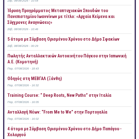
Σάβ, 08/08/2026 - 10:54
Ίδρυση Προγράμματος Μεταπτυχιακών Σπουδών του
Πανεπιστημίου Ιωαννίνων με τίτλο: «Αρχαία Κείμενα και
Σύγχρονες Αναγνώσεις»
Σάβ, 08/08/2026 - 10:46
5 άτομα με Σύμβαση Ορισμένου Χρόνου στο Δήμο Σφακίων
Σάβ, 08/08/2026 - 00:29
Πωλητής Ανταλλακτικών Αυτοκινήτου Πάγκου στην Ιαπωνική
Α.Ε. (Κομοτηνή)
Παρ, 07/08/2026 - 18:43
Οδηγός στη ΜΕΒΓΑΛ (Ξάνθη)
Παρ, 07/08/2026 - 16:32
Training Course: “ Deep Roots, New Paths” στην Ιταλία
Παρ, 07/08/2026 - 16:05
Ανταλλαγή Νέων: “From Me to We” στην Πορτογαλία
Παρ, 07/08/2026 - 16:02
4 άτομα με Σύμβαση Ορισμένου Χρόνου στο Δήμο Παπάγου -
Χολαργού