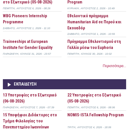
στο Εξωτερικό (05-08-2026)
Program
ΠΈΜΠΤΗ, ΑΎΓΟΥΣΤΟΣ 6, 2026 - 08:26
ΚΥΡΙΑΚΉ, ΑΎΓΟΥΣΤΟΣ 2, 2026 - 10:49
WBG Pioneers Internship
Εθελοντικό πρόγραμμα
Programme
Humanitarian Aid σε Περού και
Εκουαδόρ
ΣΆΒΒΑΤΟ, ΑΎΓΟΥΣΤΟΣ 1, 2026 - 11:10
ΣΆΒΒΑΤΟ, ΑΎΓΟΥΣΤΟΣ 1, 2026 - 10:55
Τraineeships at European
Πρόγραμμα Εθελοντισμού στη
Institute for Gender Equality
Γαλλία μέσω του Euphoria
ΠΑΡΑΣΚΕΥΉ, ΙΟΎΛΙΟΣ 31, 2026 - 23:57
ΠΈΜΠΤΗ, ΙΟΎΛΙΟΣ 30, 2026 - 10:02
Περισσότερα...
ΕΚΠΑΊΔΕΥΣΗ
13 Υποτροφίες στο Εξωτερικό
22 Υποτροφίες στο Εξωτερικό
(06-08-2026)
(05-08-2026)
ΠΑΡΑΣΚΕΥΉ, ΑΎΓΟΥΣΤΟΣ 7, 2026 - 07:39
ΠΈΜΠΤΗ, ΑΎΓΟΥΣΤΟΣ 6, 2026 - 08:06
15 Υποψήφιοι Διδάκτορες στο
NOMIS-ISTA Fellowship Program
Τμήμα Φιλολογίας του
Πανεπιστημίου Ιωαννίνων
ΤΡΊΤΗ, ΑΎΓΟΥΣΤΟΣ 4, 2026 - 18:06