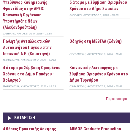
Yπεύθυνος Καθημερινής
5 άτομα με Σύμβαση Ορισμένου
Φροντίδας στην ΑΡΣΙΣ
Χρόνου στο Δήμο Σφακίων
Κοινωνική Οργάνωση
ΣΆΒΒΑΤΟ, ΑΎΓΟΥΣΤΟΣ 8, 2026 - 00:29
Υποστήριξης Νέων
(Αλεξανδρούπολη)
ΣΆΒΒΑΤΟ, ΑΎΓΟΥΣΤΟΣ 8, 2026 - 12:59
Πωλητής Ανταλλακτικών
Οδηγός στη ΜΕΒΓΑΛ (Ξάνθη)
Αυτοκινήτου Πάγκου στην
Ιαπωνική Α.Ε. (Κομοτηνή)
ΠΑΡΑΣΚΕΥΉ, ΑΎΓΟΥΣΤΟΣ 7, 2026 - 16:32
ΠΑΡΑΣΚΕΥΉ, ΑΎΓΟΥΣΤΟΣ 7, 2026 - 18:43
4 άτομα με Σύμβαση Ορισμένου
Κοινωνικός Λειτουργός με
Χρόνου στο Δήμο Παπάγου -
Σύμβαση Ορισμένου Χρόνου στο
Χολαργού
Δήμο Τυρνάβου
ΠΑΡΑΣΚΕΥΉ, ΑΎΓΟΥΣΤΟΣ 7, 2026 - 15:53
ΠΑΡΑΣΚΕΥΉ, ΑΎΓΟΥΣΤΟΣ 7, 2026 - 15:42
Περισσότερα...
ΚΑΤΆΡΤΙΣΗ
4 θέσεις Πρακτικής Άσκησης
ARMOS Graduate Production