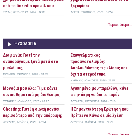
από το linkedIn προφίλ σου
ξεχωρίσει
ΤΡΊΤΗ, ΙΟΎΛΙΟΣ 21, 2026 - 11:00
ΤΡΊΤΗ, ΙΟΎΛΙΟΣ 21, 2026 - 10:58
Περισσότερα...
ΨΥΧΟΛΟΓΊΑ
Διαφωνία: Γιατί την
Επαγγελματικός
αναπαράγουμε ξανά μετά στο
προσανατολισμός:
μυαλό μας;
Ακολουθώντας τις κλίσεις και
όχι τα στερεότυπα
ΚΥΡΙΑΚΉ, ΙΟΎΛΙΟΣ 5, 2026 - 23:59
ΚΥΡΙΑΚΉ, ΙΟΎΛΙΟΣ 5, 2026 - 23:57
Μοναξιά μου όλα: Τί με κάνει
Αγαπημένο μου παρελθόν, κάνε
συναισθηματικά μη διαθέσιμο;
στην άκρη να δω το παρόν
ΤΕΤΆΡΤΗ, ΙΟΎΝΙΟΣ 3, 2026 - 15:27
ΤΕΤΆΡΤΗ, ΙΟΎΝΙΟΣ 3, 2026 - 15:24
Ghosting: Γιατί η σιωπή πονάει
Η Σημαντικότερη Ερώτηση που
περισσότερο από την απόρριψη;
Πρέπει να Κάνω σε μία Σχέση
ΔΕΥΤΈΡΑ, ΜΆΙΟΣ 4, 2026 - 12:24
ΔΕΥΤΈΡΑ, ΜΆΙΟΣ 4, 2026 - 12:22
Περισσότερα...