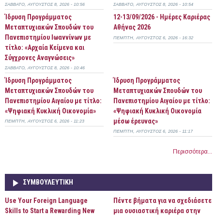
ΣΆΒΒΑΤΟ, ΑΎΓΟΥΣΤΟΣ 8, 2026 - 10:56
ΣΆΒΒΑΤΟ, ΑΎΓΟΥΣΤΟΣ 8, 2026 - 10:54
Ίδρυση Προγράμματος
12-13/09/2026 - Ημέρες Καριέρας
Μεταπτυχιακών Σπουδών του
Αθήνας 2026
Πανεπιστημίου Ιωαννίνων με
ΠΈΜΠΤΗ, ΑΎΓΟΥΣΤΟΣ 6, 2026 - 16:32
τίτλο: «Αρχαία Κείμενα και
Σύγχρονες Αναγνώσεις»
ΣΆΒΒΑΤΟ, ΑΎΓΟΥΣΤΟΣ 8, 2026 - 10:46
Ίδρυση Προγράμματος
Ίδρυση Προγράμματος
Μεταπτυχιακών Σπουδών του
Μεταπτυχιακών Σπουδών του
Πανεπιστημίου Αιγαίου με τίτλο:
Πανεπιστημίου Αιγαίου με τίτλο:
«Ψηφιακή Κυκλική Οικονομία»
«Ψηφιακή Κυκλική Οικονομία
μέσω έρευνας»
ΠΈΜΠΤΗ, ΑΎΓΟΥΣΤΟΣ 6, 2026 - 11:23
ΠΈΜΠΤΗ, ΑΎΓΟΥΣΤΟΣ 6, 2026 - 11:17
Περισσότερα...
ΣΥΜΒΟΥΛΕΥΤΙΚΉ
Use Your Foreign Language
Πέντε βήματα για να σχεδιάσετε
Skills to Start a Rewarding New
μια ουσιαστική καριέρα στην