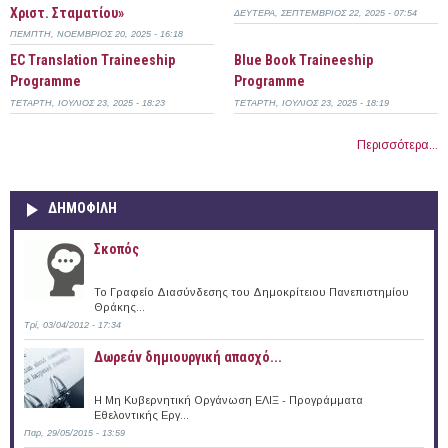
Χριστ. Σταματίου»
ΔΕΥΤΈΡΑ, ΣΕΠΤΈΜΒΡΙΟΣ 22, 2025 - 07:54
ΠΈΜΠΤΗ, ΝΟΈΜΒΡΙΟΣ 20, 2025 - 16:18
EC Translation Traineeship
Blue Book Traineeship
Programme
Programme
ΤΕΤΆΡΤΗ, ΙΟΎΛΙΟΣ 23, 2025 - 18:23
ΤΕΤΆΡΤΗ, ΙΟΎΛΙΟΣ 23, 2025 - 18:19
Περισσότερα...
ΔΗΜΟΦΙΛΗ
Σκοπός
Το Γραφείο Διασύνδεσης του Δημοκρίτειου Πανεπιστημίου
Θράκης...
Τρί, 03/04/2012 - 17:34
Δωρεάν δημιουργική απασχό...
Η Μη Κυβερνητική Οργάνωση ΕΛΙΞ - Προγράμματα
Εθελοντικής Εργ...
Παρ, 29/05/2015 - 13:59