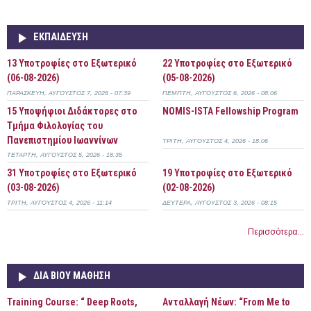
ΕΚΠΑΊΔΕΥΣΗ
13 Υποτροφίες στο Εξωτερικό
22 Υποτροφίες στο Εξωτερικό
(06-08-2026)
(05-08-2026)
ΠΑΡΑΣΚΕΥΉ, ΑΎΓΟΥΣΤΟΣ 7, 2026 - 07:39
ΠΈΜΠΤΗ, ΑΎΓΟΥΣΤΟΣ 6, 2026 - 08:06
15 Υποψήφιοι Διδάκτορες στο
NOMIS-ISTA Fellowship Program
Τμήμα Φιλολογίας του
Πανεπιστημίου Ιωαννίνων
ΤΡΊΤΗ, ΑΎΓΟΥΣΤΟΣ 4, 2026 - 18:06
ΤΕΤΆΡΤΗ, ΑΎΓΟΥΣΤΟΣ 5, 2026 - 18:35
31 Υποτροφίες στο Εξωτερικό
19 Υποτροφίες στο Εξωτερικό
(03-08-2026)
(02-08-2026)
ΤΡΊΤΗ, ΑΎΓΟΥΣΤΟΣ 4, 2026 - 11:14
ΔΕΥΤΈΡΑ, ΑΎΓΟΥΣΤΟΣ 3, 2026 - 08:15
Περισσότερα...
ΔΙΆ ΒΊΟΥ ΜΆΘΗΣΗ
Training Course: “ Deep Roots,
Ανταλλαγή Νέων: “From Me to