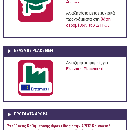
Δ.Π.Θ.
Αναζητήστε μεταπτυχιακά
προγράμματα στη
βάση
δεδομένων του Δ.Π.Θ.
ERASMUS PLACEMENT
Αναζητήστε φορείς για
Erasmus Placement
ΠΡOΣΦΑΤΑ AΡΘΡΑ
Yπεύθυνος Καθημερινής Φροντίδας στην ΑΡΣΙΣ Κοινωνική