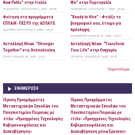
New Paths” στην Ιταλία
We” στην Πορτογαλία
ΠΑΡΑΣΚΕΥΉ, ΑΎΓΟΥΣΤΟΣ 7, 2026 - 16:05
ΠΑΡΑΣΚΕΥΉ, ΑΎΓΟΥΣΤΟΣ 7, 2026 - 16:02
Φοίτηση στα προγράμματα
“Ready to Hire” - Φτιάξε το
ΕΠΠΑΙΚ- ΠΕΣΥΠ της ΑΣΠΑΙΤΕ
βιογραφικό σου, έτοιμο για
πρόσληψη
ΔΕΥΤΈΡΑ, ΑΎΓΟΥΣΤΟΣ 3, 2026 - 14:14
ΠΑΡΑΣΚΕΥΉ, ΙΟΎΛΙΟΣ 31, 2026 - 10:57
Ανταλλαγή Νέων: "Stronger
Ανταλλαγή Νέων: "Transform
Together" στη Θεσσαλονίκη
Your Life" στην Ουγγαρία
ΤΡΊΤΗ, ΙΟΎΛΙΟΣ 28, 2026 - 11:17
ΤΕΤΆΡΤΗ, ΙΟΎΛΙΟΣ 22, 2026 - 10:22
Περισσότερα...
ΕΝΗΜΈΡΩΣΗ
Ίδρυση Προγράμματος
Ίδρυση Προγράμματος
Μεταπτυχιακών Σπουδών του
Μεταπτυχιακών Σπουδών του
Πανεπιστημίου Πειραιώς με
Πανεπιστημίου Πειραιώς με
τίτλο: «Προηγμένες Τεχνολογίες
τίτλο: «Προηγμένες Τεχνολογίες
Κυβερνοασφάλειας και
Κυβερνοασφάλειας και
Διακυβέρνηση»
Διακυβέρνηση μέσω Έρευνας»