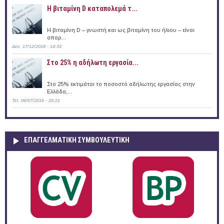
Η βιταμίνη D καταπολεμά τ...
Η βιταμίνη D – γνωστή και ως βιταμίνη του ήλιου – είναι
απαρ...
Δευ, 17/12/2018 - 14:33
Στο 25% η αδήλωτη εργασία...
Στο 25% εκτιμάται το ποσοστό αδήλωτης εργασίας στην
Ελλάδα,...
Τετ, 06/07/2016 - 20:21
ΕΠΑΓΓΕΛΜΑΤΙΚΉ ΣΥΜΒΟΥΛΕΥΤΙΚΉ