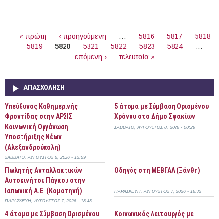
Περισσότερα
ΣΕΛΊΔΕΣ
« πρώτη
‹ προηγούμενη
…
5816
5817
5818
5819
5820
5821
5822
5823
5824
…
επόμενη ›
τελευταία »
ΑΠΑΣΧΌΛΗΣΗ
Yπεύθυνος Καθημερινής
5 άτομα με Σύμβαση Ορισμένου
Φροντίδας στην ΑΡΣΙΣ
Χρόνου στο Δήμο Σφακίων
Κοινωνική Οργάνωση
ΣΆΒΒΑΤΟ, ΑΎΓΟΥΣΤΟΣ 8, 2026 - 00:29
Υποστήριξης Νέων
(Αλεξανδρούπολη)
ΣΆΒΒΑΤΟ, ΑΎΓΟΥΣΤΟΣ 8, 2026 - 12:59
Πωλητής Ανταλλακτικών
Οδηγός στη ΜΕΒΓΑΛ (Ξάνθη)
Αυτοκινήτου Πάγκου στην
Ιαπωνική Α.Ε. (Κομοτηνή)
ΠΑΡΑΣΚΕΥΉ, ΑΎΓΟΥΣΤΟΣ 7, 2026 - 16:32
ΠΑΡΑΣΚΕΥΉ, ΑΎΓΟΥΣΤΟΣ 7, 2026 - 18:43
4 άτομα με Σύμβαση Ορισμένου
Κοινωνικός Λειτουργός με