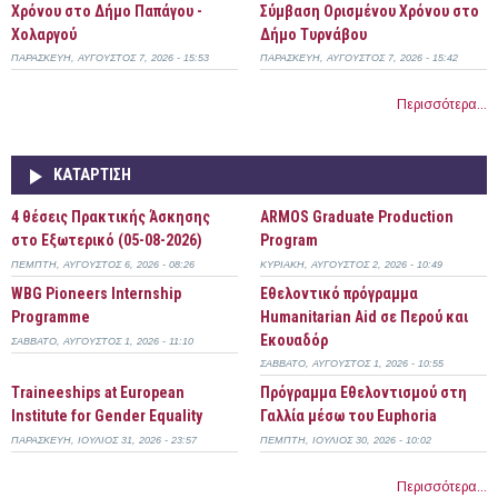
Χρόνου στο Δήμο Παπάγου -
Σύμβαση Ορισμένου Χρόνου στο
Χολαργού
Δήμο Τυρνάβου
ΠΑΡΑΣΚΕΥΉ, ΑΎΓΟΥΣΤΟΣ 7, 2026 - 15:53
ΠΑΡΑΣΚΕΥΉ, ΑΎΓΟΥΣΤΟΣ 7, 2026 - 15:42
Περισσότερα...
ΚΑΤΆΡΤΙΣΗ
4 θέσεις Πρακτικής Άσκησης
ARMOS Graduate Production
στο Εξωτερικό (05-08-2026)
Program
ΠΈΜΠΤΗ, ΑΎΓΟΥΣΤΟΣ 6, 2026 - 08:26
ΚΥΡΙΑΚΉ, ΑΎΓΟΥΣΤΟΣ 2, 2026 - 10:49
WBG Pioneers Internship
Εθελοντικό πρόγραμμα
Programme
Humanitarian Aid σε Περού και
Εκουαδόρ
ΣΆΒΒΑΤΟ, ΑΎΓΟΥΣΤΟΣ 1, 2026 - 11:10
ΣΆΒΒΑΤΟ, ΑΎΓΟΥΣΤΟΣ 1, 2026 - 10:55
Τraineeships at European
Πρόγραμμα Εθελοντισμού στη
Institute for Gender Equality
Γαλλία μέσω του Euphoria
ΠΑΡΑΣΚΕΥΉ, ΙΟΎΛΙΟΣ 31, 2026 - 23:57
ΠΈΜΠΤΗ, ΙΟΎΛΙΟΣ 30, 2026 - 10:02
Περισσότερα...