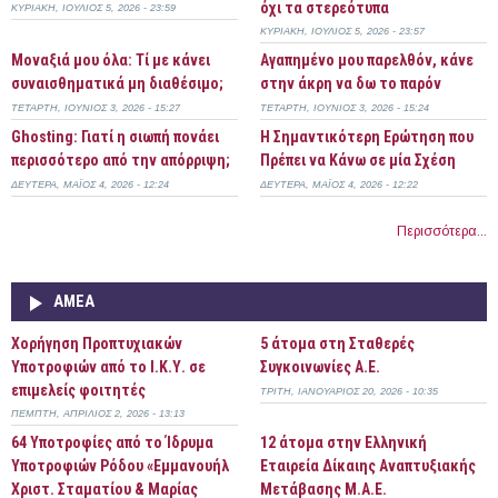
όχι τα στερεότυπα
ΚΥΡΙΑΚΉ, ΙΟΎΛΙΟΣ 5, 2026 - 23:59
ΚΥΡΙΑΚΉ, ΙΟΎΛΙΟΣ 5, 2026 - 23:57
Μοναξιά μου όλα: Τί με κάνει
Αγαπημένο μου παρελθόν, κάνε
συναισθηματικά μη διαθέσιμο;
στην άκρη να δω το παρόν
ΤΕΤΆΡΤΗ, ΙΟΎΝΙΟΣ 3, 2026 - 15:27
ΤΕΤΆΡΤΗ, ΙΟΎΝΙΟΣ 3, 2026 - 15:24
Ghosting: Γιατί η σιωπή πονάει
Η Σημαντικότερη Ερώτηση που
περισσότερο από την απόρριψη;
Πρέπει να Κάνω σε μία Σχέση
ΔΕΥΤΈΡΑ, ΜΆΙΟΣ 4, 2026 - 12:24
ΔΕΥΤΈΡΑ, ΜΆΙΟΣ 4, 2026 - 12:22
Περισσότερα...
ΑΜΕΑ
Χορήγηση Προπτυχιακών
5 άτομα στη Σταθερές
Υποτροφιών από το Ι.Κ.Υ. σε
Συγκοινωνίες Α.Ε.
επιμελείς φοιτητές
ΤΡΊΤΗ, ΙΑΝΟΥΆΡΙΟΣ 20, 2026 - 10:35
ΠΈΜΠΤΗ, ΑΠΡΊΛΙΟΣ 2, 2026 - 13:13
64 Υποτροφίες από το Ίδρυμα
12 άτομα στην Ελληνική
Υποτροφιών Ρόδου «Εμμανουήλ
Εταιρεία Δίκαιης Αναπτυξιακής
Χριστ. Σταματίου & Μαρίας
Μετάβασης Μ.Α.Ε.