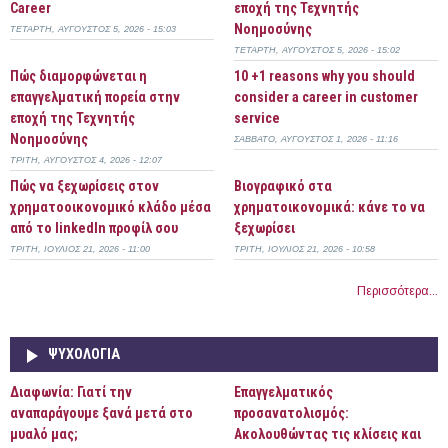
Career
εποχή της Τεχνητής
Νοημοσύνης
ΤΕΤΆΡΤΗ, ΑΎΓΟΥΣΤΟΣ 5, 2026 - 15:03
ΤΕΤΆΡΤΗ, ΑΎΓΟΥΣΤΟΣ 5, 2026 - 15:02
Πώς διαμορφώνεται η
10 +1 reasons why you should
επαγγελματική πορεία στην
consider a career in customer
εποχή της Τεχνητής
service
Νοημοσύνης
ΣΆΒΒΑΤΟ, ΑΎΓΟΥΣΤΟΣ 1, 2026 - 11:16
ΤΡΊΤΗ, ΑΎΓΟΥΣΤΟΣ 4, 2026 - 12:07
Πώς να ξεχωρίσεις στον
Bιογραφικό στα
χρηματοοικονομικό κλάδο μέσα
χρηματοικονομικά: κάνε το να
από το linkedIn προφίλ σου
ξεχωρίσει
ΤΡΊΤΗ, ΙΟΎΛΙΟΣ 21, 2026 - 11:00
ΤΡΊΤΗ, ΙΟΎΛΙΟΣ 21, 2026 - 10:58
Περισσότερα...
ΨΥΧΟΛΟΓΊΑ
Διαφωνία: Γιατί την
Επαγγελματικός
αναπαράγουμε ξανά μετά στο
προσανατολισμός:
μυαλό μας;
Ακολουθώντας τις κλίσεις και