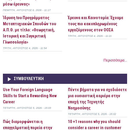
μέσω έρευνας»
ΠΈΜΠΤΗ, ΑΎΓΟΥΣΤΟΣ 6, 2026 - 11:17
Ίδρυση tου Προγράμματος
Έρευνα και Καινοτομία: Έχουμε
Μεταπτυχιακών Σπουδών του
τους πιο κακοπληρωμένους
Α.Π.Θ. με τίτλο: «Θεωρητική,
εργαζόμενους στον ΟΟΣΑ
Ιστορική και Συγκριτική
ΤΡΊΤΗ, ΑΎΓΟΥΣΤΟΣ 4, 2026 - 11:21
Γλωσσολογία»
ΤΡΊΤΗ, ΑΎΓΟΥΣΤΟΣ 4, 2026 - 11:54
Περισσότερα...
ΣΥΜΒΟΥΛΕΥΤΙΚΉ
Use Your Foreign Language
Πέντε βήματα για να σχεδιάσετε
Skills to Start a Rewarding New
μια ουσιαστική καριέρα στην
Career
εποχή της Τεχνητής
Νοημοσύνης
ΤΕΤΆΡΤΗ, ΑΎΓΟΥΣΤΟΣ 5, 2026 - 15:03
ΤΕΤΆΡΤΗ, ΑΎΓΟΥΣΤΟΣ 5, 2026 - 15:02
Πώς διαμορφώνεται η
10 +1 reasons why you should
επαγγελματική πορεία στην
consider a career in customer