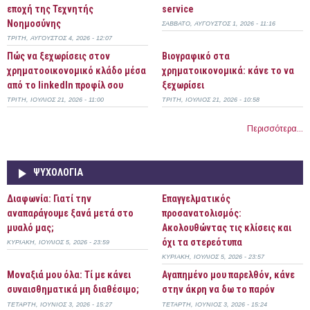
εποχή της Τεχνητής
service
Νοημοσύνης
ΣΆΒΒΑΤΟ, ΑΎΓΟΥΣΤΟΣ 1, 2026 - 11:16
ΤΡΊΤΗ, ΑΎΓΟΥΣΤΟΣ 4, 2026 - 12:07
Πώς να ξεχωρίσεις στον
Bιογραφικό στα
χρηματοοικονομικό κλάδο μέσα
χρηματοικονομικά: κάνε το να
από το linkedIn προφίλ σου
ξεχωρίσει
ΤΡΊΤΗ, ΙΟΎΛΙΟΣ 21, 2026 - 11:00
ΤΡΊΤΗ, ΙΟΎΛΙΟΣ 21, 2026 - 10:58
Περισσότερα...
ΨΥΧΟΛΟΓΊΑ
Διαφωνία: Γιατί την
Επαγγελματικός
αναπαράγουμε ξανά μετά στο
προσανατολισμός:
μυαλό μας;
Ακολουθώντας τις κλίσεις και
όχι τα στερεότυπα
ΚΥΡΙΑΚΉ, ΙΟΎΛΙΟΣ 5, 2026 - 23:59
ΚΥΡΙΑΚΉ, ΙΟΎΛΙΟΣ 5, 2026 - 23:57
Μοναξιά μου όλα: Τί με κάνει
Αγαπημένο μου παρελθόν, κάνε
συναισθηματικά μη διαθέσιμο;
στην άκρη να δω το παρόν
ΤΕΤΆΡΤΗ, ΙΟΎΝΙΟΣ 3, 2026 - 15:27
ΤΕΤΆΡΤΗ, ΙΟΎΝΙΟΣ 3, 2026 - 15:24