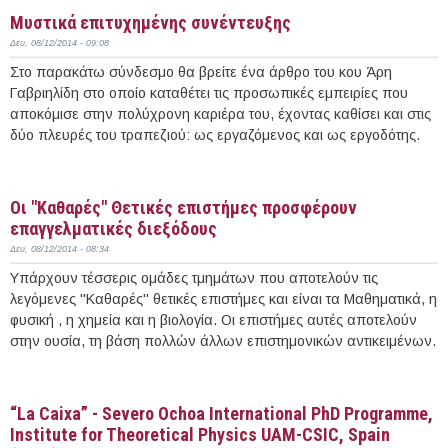
Μυστικά επιτυχημένης συνέντευξης
Δευ, 08/12/2014 - 09:08
Στο παρακάτω σύνδεσμο θα βρείτε ένα άρθρο του κου Άρη
Γαβριηλίδη στο οποίο καταθέτει τις προσωπικές εμπειρίες που
αποκόμισε στην πολύχρονη καριέρα του, έχοντας καθίσει και στις
δύο πλευρές του τραπεζιού: ως εργαζόμενος και ως εργοδότης.
Περισσότερα
Οι "Καθαρές" Θετικές επιστήμες προσφέρουν
επαγγελματικές διεξόδους
Δευ, 08/12/2014 - 08:34
Υπάρχουν τέσσερις ομάδες τμημάτων που αποτελούν τις
λεγόμενες "Καθαρές" θετικές επιστήμες και είναι τα Μαθηματικά, η
φυσική , η χημεία και η βιολογία. Οι επιστήμες αυτές αποτελούν
στην ουσία, τη βάση πολλών άλλων επιστημονικών αντικειμένων.
Περισσότερα
“La Caixa” - Severo Ochoa International PhD Programme,
Institute for Theoretical Physics UAM-CSIC, Spain