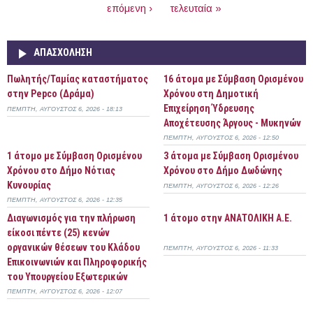
επόμενη ›
τελευταία »
ΑΠΑΣΧΌΛΗΣΗ
Πωλητής/Ταμίας καταστήματος
16 άτομα με Σύμβαση Ορισμένου
στην Pepco (Δράμα)
Χρόνου στη Δημοτική
Επιχείρηση Ύδρευσης
ΠΈΜΠΤΗ, ΑΎΓΟΥΣΤΟΣ 6, 2026 - 18:13
Αποχέτευσης Άργους - Μυκηνών
ΠΈΜΠΤΗ, ΑΎΓΟΥΣΤΟΣ 6, 2026 - 12:50
1 άτομο με Σύμβαση Ορισμένου
3 άτομα με Σύμβαση Ορισμένου
Χρόνου στο Δήμο Νότιας
Χρόνου στο Δήμο Δωδώνης
Κυνουρίας
ΠΈΜΠΤΗ, ΑΎΓΟΥΣΤΟΣ 6, 2026 - 12:26
ΠΈΜΠΤΗ, ΑΎΓΟΥΣΤΟΣ 6, 2026 - 12:35
Διαγωνισμός για την πλήρωση
1 άτομο στην ΑΝΑΤΟΛΙΚΗ Α.Ε.
είκοσι πέντε (25) κενών
οργανικών θέσεων του Κλάδου
ΠΈΜΠΤΗ, ΑΎΓΟΥΣΤΟΣ 6, 2026 - 11:33
Επικοινωνιών και Πληροφορικής
του Υπουργείου Εξωτερικών
ΠΈΜΠΤΗ, ΑΎΓΟΥΣΤΟΣ 6, 2026 - 12:07