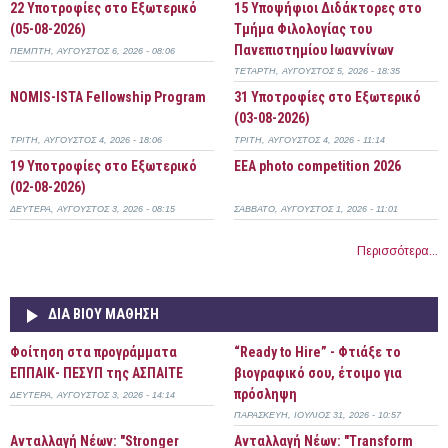
22 Υποτροφίες στο Εξωτερικό
15 Υποψήφιοι Διδάκτορες στο
(05-08-2026)
Τμήμα Φιλολογίας του
Πανεπιστημίου Ιωαννίνων
ΠΈΜΠΤΗ, ΑΎΓΟΥΣΤΟΣ 6, 2026 - 08:06
ΤΕΤΆΡΤΗ, ΑΎΓΟΥΣΤΟΣ 5, 2026 - 18:35
NOMIS-ISTA Fellowship Program
31 Υποτροφίες στο Εξωτερικό
(03-08-2026)
ΤΡΊΤΗ, ΑΎΓΟΥΣΤΟΣ 4, 2026 - 18:06
ΤΡΊΤΗ, ΑΎΓΟΥΣΤΟΣ 4, 2026 - 11:14
19 Υποτροφίες στο Εξωτερικό
EEA photo competition 2026
(02-08-2026)
ΔΕΥΤΈΡΑ, ΑΎΓΟΥΣΤΟΣ 3, 2026 - 08:15
ΣΆΒΒΑΤΟ, ΑΎΓΟΥΣΤΟΣ 1, 2026 - 11:01
Περισσότερα...
ΔΙΆ ΒΊΟΥ ΜΆΘΗΣΗ
Φοίτηση στα προγράμματα
“Ready to Hire” - Φτιάξε το
ΕΠΠΑΙΚ- ΠΕΣΥΠ της ΑΣΠΑΙΤΕ
βιογραφικό σου, έτοιμο για
πρόσληψη
ΔΕΥΤΈΡΑ, ΑΎΓΟΥΣΤΟΣ 3, 2026 - 14:14
ΠΑΡΑΣΚΕΥΉ, ΙΟΎΛΙΟΣ 31, 2026 - 10:57
Ανταλλαγή Νέων: "Stronger
Ανταλλαγή Νέων: "Transform