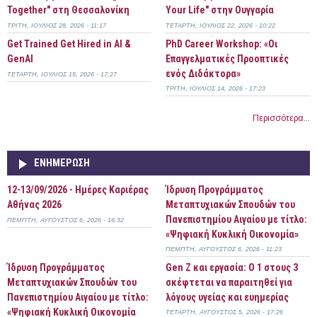
Together" στη Θεσσαλονίκη
Your Life" στην Ουγγαρία
ΤΡΊΤΗ, ΙΟΎΛΙΟΣ 28, 2026 - 11:17
ΤΕΤΆΡΤΗ, ΙΟΎΛΙΟΣ 22, 2026 - 10:22
Get Trained Get Hired in AI &
PhD Career Workshop: «Οι
GenAI
Επαγγελματικές Προοπτικές
ενός Διδάκτορα»
ΤΕΤΆΡΤΗ, ΙΟΎΛΙΟΣ 15, 2026 - 17:27
ΤΡΊΤΗ, ΙΟΎΛΙΟΣ 14, 2026 - 17:23
Περισσότερα...
ΕΝΗΜΈΡΩΣΗ
12-13/09/2026 - Ημέρες Καριέρας
Ίδρυση Προγράμματος
Αθήνας 2026
Μεταπτυχιακών Σπουδών του
Πανεπιστημίου Αιγαίου με τίτλο:
ΠΈΜΠΤΗ, ΑΎΓΟΥΣΤΟΣ 6, 2026 - 16:32
«Ψηφιακή Κυκλική Οικονομία»
ΠΈΜΠΤΗ, ΑΎΓΟΥΣΤΟΣ 6, 2026 - 11:23
Ίδρυση Προγράμματος
Gen Z και εργασία: Ο 1 στους 3
Μεταπτυχιακών Σπουδών του
σκέφτεται να παραιτηθεί για
Πανεπιστημίου Αιγαίου με τίτλο:
λόγους υγείας και ευημερίας
«Ψηφιακή Κυκλική Οικονομία
ΤΕΤΆΡΤΗ, ΑΎΓΟΥΣΤΟΣ 5, 2026 - 17:26