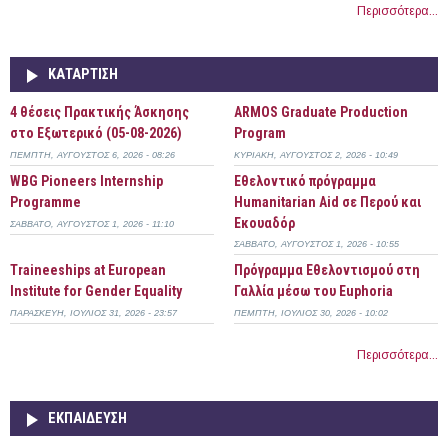
Περισσότερα...
ΚΑΤΆΡΤΙΣΗ
4 θέσεις Πρακτικής Άσκησης
ARMOS Graduate Production
στο Εξωτερικό (05-08-2026)
Program
ΠΈΜΠΤΗ, ΑΎΓΟΥΣΤΟΣ 6, 2026 - 08:26
ΚΥΡΙΑΚΉ, ΑΎΓΟΥΣΤΟΣ 2, 2026 - 10:49
WBG Pioneers Internship
Εθελοντικό πρόγραμμα
Programme
Humanitarian Aid σε Περού και
Εκουαδόρ
ΣΆΒΒΑΤΟ, ΑΎΓΟΥΣΤΟΣ 1, 2026 - 11:10
ΣΆΒΒΑΤΟ, ΑΎΓΟΥΣΤΟΣ 1, 2026 - 10:55
Τraineeships at European
Πρόγραμμα Εθελοντισμού στη
Institute for Gender Equality
Γαλλία μέσω του Euphoria
ΠΑΡΑΣΚΕΥΉ, ΙΟΎΛΙΟΣ 31, 2026 - 23:57
ΠΈΜΠΤΗ, ΙΟΎΛΙΟΣ 30, 2026 - 10:02
Περισσότερα...
ΕΚΠΑΊΔΕΥΣΗ