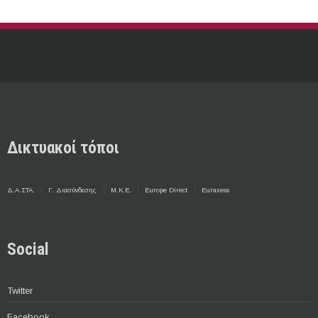
Δικτυακοί τόποι
Δ.Α.ΣΤΑ.
Γ. Διασύνδεσης
Μ.Κ.Ε.
Europe Direct
Euraxess
Social
Twitter
Facebook