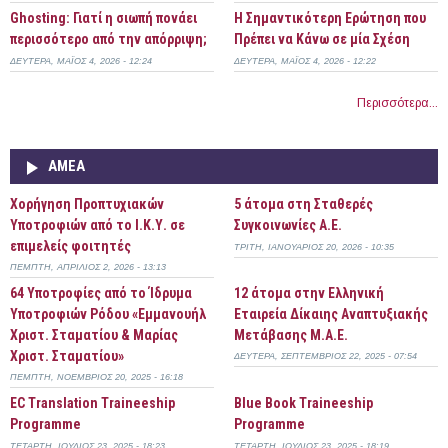
Ghosting: Γιατί η σιωπή πονάει
Η Σημαντικότερη Ερώτηση που
περισσότερο από την απόρριψη;
Πρέπει να Κάνω σε μία Σχέση
ΔΕΥΤΈΡΑ, ΜΆΙΟΣ 4, 2026 - 12:24
ΔΕΥΤΈΡΑ, ΜΆΙΟΣ 4, 2026 - 12:22
Περισσότερα...
ΑΜΕΑ
Χορήγηση Προπτυχιακών
5 άτομα στη Σταθερές
Υποτροφιών από το Ι.Κ.Υ. σε
Συγκοινωνίες Α.Ε.
επιμελείς φοιτητές
ΤΡΊΤΗ, ΙΑΝΟΥΆΡΙΟΣ 20, 2026 - 10:35
ΠΈΜΠΤΗ, ΑΠΡΊΛΙΟΣ 2, 2026 - 13:13
64 Υποτροφίες από το Ίδρυμα
12 άτομα στην Ελληνική
Υποτροφιών Ρόδου «Εμμανουήλ
Εταιρεία Δίκαιης Αναπτυξιακής
Χριστ. Σταματίου & Μαρίας
Μετάβασης Μ.Α.Ε.
Χριστ. Σταματίου»
ΔΕΥΤΈΡΑ, ΣΕΠΤΈΜΒΡΙΟΣ 22, 2025 - 07:54
ΠΈΜΠΤΗ, ΝΟΈΜΒΡΙΟΣ 20, 2025 - 16:18
EC Translation Traineeship
Blue Book Traineeship
Programme
Programme
ΤΕΤΆΡΤΗ, ΙΟΎΛΙΟΣ 23, 2025 - 18:23
ΤΕΤΆΡΤΗ, ΙΟΎΛΙΟΣ 23, 2025 - 18:19