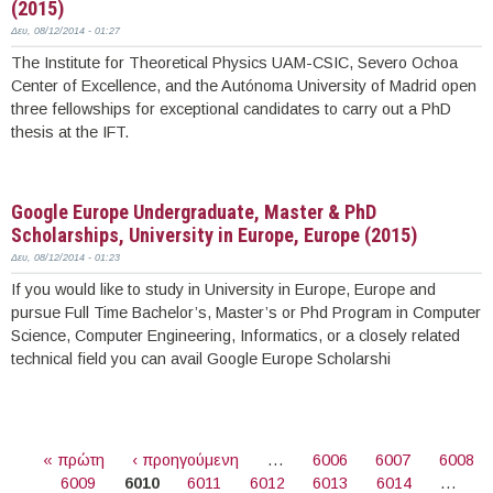
(2015)
Δευ, 08/12/2014 - 01:27
The Institute for Theoretical Physics UAM-CSIC, Severo Ochoa
Center of Excellence, and the Autónoma University of Madrid open
three fellowships for exceptional candidates to carry out a PhD
thesis at the IFT.
Περισσότερα
Google Europe Undergraduate, Master & PhD
Scholarships, University in Europe, Europe (2015)
Δευ, 08/12/2014 - 01:23
If you would like to study in University in Europe, Europe and
pursue Full Time Bachelor’s, Master’s or Phd Program in Computer
Science, Computer Engineering, Informatics, or a closely related
technical field you can avail Google Europe Scholarshi
Περισσότερα
ΣΕΛΊΔΕΣ
« πρώτη
‹ προηγούμενη
…
6006
6007
6008
6009
6010
6011
6012
6013
6014
…