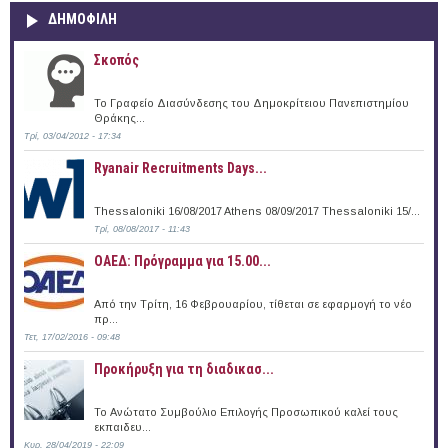
ΔΗΜΟΦΙΛΗ
Σκοπός
Το Γραφείο Διασύνδεσης του Δημοκρίτειου Πανεπιστημίου
Θράκης...
Τρί, 03/04/2012 - 17:34
Ryanair Recruitments Days...
Thessaloniki 16/08/2017 Athens 08/09/2017 Thessaloniki 15/...
Τρί, 08/08/2017 - 11:43
ΟΑΕΔ: Πρόγραμμα για 15.00...
Από την Τρίτη, 16 Φεβρουαρίου, τίθεται σε εφαρμογή το νέο
πρ...
Τετ, 17/02/2016 - 09:48
Προκήρυξη για τη διαδικασ...
Το Ανώτατο Συμβούλιο Επιλογής Προσωπικού καλεί τους
εκπαιδευ...
Κυρ, 28/04/2019 - 22:09