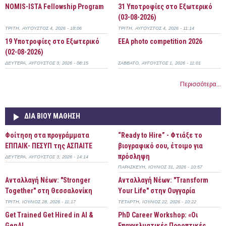
NOMIS-ISTA Fellowship Program
31 Υποτροφίες στο Εξωτερικό
(03-08-2026)
ΤΡΊΤΗ, ΑΎΓΟΥΣΤΟΣ 4, 2026 - 18:06
ΤΡΊΤΗ, ΑΎΓΟΥΣΤΟΣ 4, 2026 - 11:14
19 Υποτροφίες στο Εξωτερικό
EEA photo competition 2026
(02-08-2026)
ΔΕΥΤΈΡΑ, ΑΎΓΟΥΣΤΟΣ 3, 2026 - 08:15
ΣΆΒΒΑΤΟ, ΑΎΓΟΥΣΤΟΣ 1, 2026 - 11:01
Περισσότερα...
ΔΙΆ ΒΊΟΥ ΜΆΘΗΣΗ
Φοίτηση στα προγράμματα
“Ready to Hire” - Φτιάξε το
ΕΠΠΑΙΚ- ΠΕΣΥΠ της ΑΣΠΑΙΤΕ
βιογραφικό σου, έτοιμο για
πρόσληψη
ΔΕΥΤΈΡΑ, ΑΎΓΟΥΣΤΟΣ 3, 2026 - 14:14
ΠΑΡΑΣΚΕΥΉ, ΙΟΎΛΙΟΣ 31, 2026 - 10:57
Ανταλλαγή Νέων: "Stronger
Ανταλλαγή Νέων: "Transform
Together" στη Θεσσαλονίκη
Your Life" στην Ουγγαρία
ΤΡΊΤΗ, ΙΟΎΛΙΟΣ 28, 2026 - 11:17
ΤΕΤΆΡΤΗ, ΙΟΎΛΙΟΣ 22, 2026 - 10:22
Get Trained Get Hired in AI &
PhD Career Workshop: «Οι
GenAI
Επαγγελματικές Προοπτικές