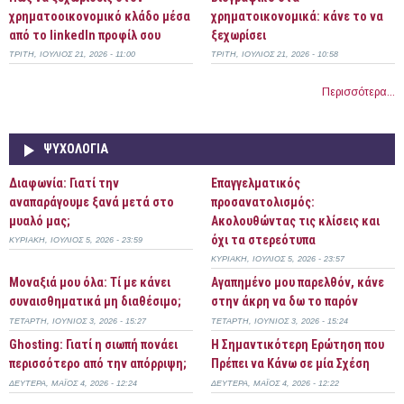
χρηματοοικονομικό κλάδο μέσα
χρηματοικονομικά: κάνε το να
από το linkedIn προφίλ σου
ξεχωρίσει
ΤΡΊΤΗ, ΙΟΎΛΙΟΣ 21, 2026 - 11:00
ΤΡΊΤΗ, ΙΟΎΛΙΟΣ 21, 2026 - 10:58
Περισσότερα...
ΨΥΧΟΛΟΓΊΑ
Διαφωνία: Γιατί την
Επαγγελματικός
αναπαράγουμε ξανά μετά στο
προσανατολισμός:
μυαλό μας;
Ακολουθώντας τις κλίσεις και
όχι τα στερεότυπα
ΚΥΡΙΑΚΉ, ΙΟΎΛΙΟΣ 5, 2026 - 23:59
ΚΥΡΙΑΚΉ, ΙΟΎΛΙΟΣ 5, 2026 - 23:57
Μοναξιά μου όλα: Τί με κάνει
Αγαπημένο μου παρελθόν, κάνε
συναισθηματικά μη διαθέσιμο;
στην άκρη να δω το παρόν
ΤΕΤΆΡΤΗ, ΙΟΎΝΙΟΣ 3, 2026 - 15:27
ΤΕΤΆΡΤΗ, ΙΟΎΝΙΟΣ 3, 2026 - 15:24
Ghosting: Γιατί η σιωπή πονάει
Η Σημαντικότερη Ερώτηση που
περισσότερο από την απόρριψη;
Πρέπει να Κάνω σε μία Σχέση
ΔΕΥΤΈΡΑ, ΜΆΙΟΣ 4, 2026 - 12:24
ΔΕΥΤΈΡΑ, ΜΆΙΟΣ 4, 2026 - 12:22