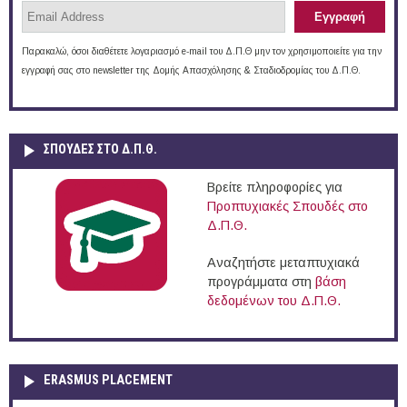
Παρακαλώ, όσοι διαθέτετε λογαριασμό e-mail του Δ.Π.Θ μην τον χρησιμοποιείτε για την
εγγραφή σας στο newsletter της Δομής Απασχόλησης & Σταδιοδρομίας του Δ.Π.Θ.
ΣΠΟΥΔΈΣ ΣΤΟ Δ.Π.Θ.
Βρείτε πληροφορίες για
Προπτυχιακές Σπουδές στο
Δ.Π.Θ.
Αναζητήστε μεταπτυχιακά
προγράμματα στη
βάση
δεδομένων του Δ.Π.Θ.
ERASMUS PLACEMENT