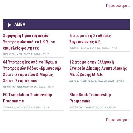
Περισσότερα...
ΑΜΕΑ
Χορήγηση Προπτυχιακών
5 άτομα στη Σταθερές
Υποτροφιών από το Ι.Κ.Υ. σε
Συγκοινωνίες Α.Ε.
επιμελείς φοιτητές
ΤΡΊΤΗ, ΙΑΝΟΥΆΡΙΟΣ 20, 2026 - 10:35
ΠΈΜΠΤΗ, ΑΠΡΊΛΙΟΣ 2, 2026 - 13:13
64 Υποτροφίες από το Ίδρυμα
12 άτομα στην Ελληνική
Υποτροφιών Ρόδου «Εμμανουήλ
Εταιρεία Δίκαιης Αναπτυξιακής
Χριστ. Σταματίου & Μαρίας
Μετάβασης Μ.Α.Ε.
Χριστ. Σταματίου»
ΔΕΥΤΈΡΑ, ΣΕΠΤΈΜΒΡΙΟΣ 22, 2025 - 07:54
ΠΈΜΠΤΗ, ΝΟΈΜΒΡΙΟΣ 20, 2025 - 16:18
EC Translation Traineeship
Blue Book Traineeship
Programme
Programme
ΤΕΤΆΡΤΗ, ΙΟΎΛΙΟΣ 23, 2025 - 18:23
ΤΕΤΆΡΤΗ, ΙΟΎΛΙΟΣ 23, 2025 - 18:19
Περισσότερα...