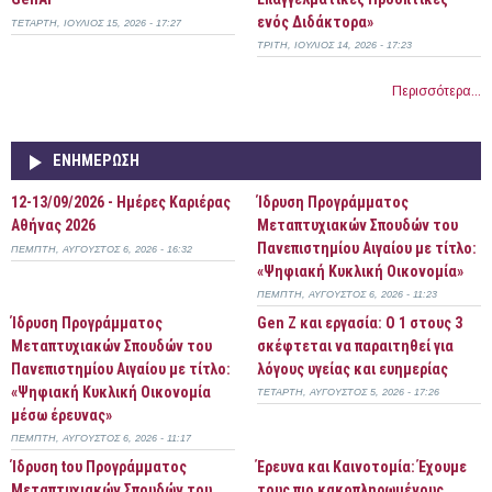
ενός Διδάκτορα»
ΤΕΤΆΡΤΗ, ΙΟΎΛΙΟΣ 15, 2026 - 17:27
ΤΡΊΤΗ, ΙΟΎΛΙΟΣ 14, 2026 - 17:23
Περισσότερα...
ΕΝΗΜΈΡΩΣΗ
12-13/09/2026 - Ημέρες Καριέρας
Ίδρυση Προγράμματος
Αθήνας 2026
Μεταπτυχιακών Σπουδών του
Πανεπιστημίου Αιγαίου με τίτλο:
ΠΈΜΠΤΗ, ΑΎΓΟΥΣΤΟΣ 6, 2026 - 16:32
«Ψηφιακή Κυκλική Οικονομία»
ΠΈΜΠΤΗ, ΑΎΓΟΥΣΤΟΣ 6, 2026 - 11:23
Ίδρυση Προγράμματος
Gen Z και εργασία: Ο 1 στους 3
Μεταπτυχιακών Σπουδών του
σκέφτεται να παραιτηθεί για
Πανεπιστημίου Αιγαίου με τίτλο:
λόγους υγείας και ευημερίας
«Ψηφιακή Κυκλική Οικονομία
ΤΕΤΆΡΤΗ, ΑΎΓΟΥΣΤΟΣ 5, 2026 - 17:26
μέσω έρευνας»
ΠΈΜΠΤΗ, ΑΎΓΟΥΣΤΟΣ 6, 2026 - 11:17
Ίδρυση tου Προγράμματος
Έρευνα και Καινοτομία: Έχουμε
Μεταπτυχιακών Σπουδών του
τους πιο κακοπληρωμένους