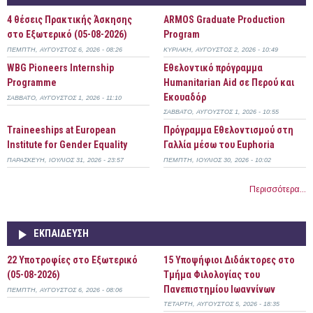
4 θέσεις Πρακτικής Άσκησης
ARMOS Graduate Production
στο Εξωτερικό (05-08-2026)
Program
ΠΈΜΠΤΗ, ΑΎΓΟΥΣΤΟΣ 6, 2026 - 08:26
ΚΥΡΙΑΚΉ, ΑΎΓΟΥΣΤΟΣ 2, 2026 - 10:49
WBG Pioneers Internship
Εθελοντικό πρόγραμμα
Programme
Humanitarian Aid σε Περού και
Εκουαδόρ
ΣΆΒΒΑΤΟ, ΑΎΓΟΥΣΤΟΣ 1, 2026 - 11:10
ΣΆΒΒΑΤΟ, ΑΎΓΟΥΣΤΟΣ 1, 2026 - 10:55
Τraineeships at European
Πρόγραμμα Εθελοντισμού στη
Institute for Gender Equality
Γαλλία μέσω του Euphoria
ΠΑΡΑΣΚΕΥΉ, ΙΟΎΛΙΟΣ 31, 2026 - 23:57
ΠΈΜΠΤΗ, ΙΟΎΛΙΟΣ 30, 2026 - 10:02
Περισσότερα...
ΕΚΠΑΊΔΕΥΣΗ
22 Υποτροφίες στο Εξωτερικό
15 Υποψήφιοι Διδάκτορες στο
(05-08-2026)
Τμήμα Φιλολογίας του
Πανεπιστημίου Ιωαννίνων
ΠΈΜΠΤΗ, ΑΎΓΟΥΣΤΟΣ 6, 2026 - 08:06
ΤΕΤΆΡΤΗ, ΑΎΓΟΥΣΤΟΣ 5, 2026 - 18:35