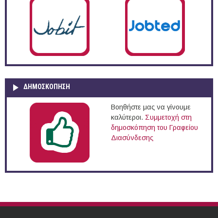
ΔΗΜΟΣΚΌΠΗΣΗ
Βοηθήστε μας να γίνουμε
καλύτεροι.
Συμμετοχή στη
δημοσκόπηση του Γραφείου
Διασύνδεσης