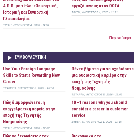
Α.Π.Θ. με τίτλο: «Θεωρητική,
εργαζόμενους στον ΟΟΣΑ
Ιστορική και Συγκριτική
ΤΡΊΤΗ, ΑΎΓΟΥΣΤΟΣ 4, 2026 - 11:21
Γλωσσολογία»
ΤΡΊΤΗ, ΑΎΓΟΥΣΤΟΣ 4, 2026 - 11:54
Περισσότερα...
ΣΥΜΒΟΥΛΕΥΤΙΚΉ
Use Your Foreign Language
Πέντε βήματα για να σχεδιάσετε
Skills to Start a Rewarding New
μια ουσιαστική καριέρα στην
Career
εποχή της Τεχνητής
Νοημοσύνης
ΤΕΤΆΡΤΗ, ΑΎΓΟΥΣΤΟΣ 5, 2026 - 15:03
ΤΕΤΆΡΤΗ, ΑΎΓΟΥΣΤΟΣ 5, 2026 - 15:02
Πώς διαμορφώνεται η
10 +1 reasons why you should
επαγγελματική πορεία στην
consider a career in customer
εποχή της Τεχνητής
service
Νοημοσύνης
ΣΆΒΒΑΤΟ, ΑΎΓΟΥΣΤΟΣ 1, 2026 - 11:16
ΤΡΊΤΗ, ΑΎΓΟΥΣΤΟΣ 4, 2026 - 12:07
Πώς να ξεχωρίσεις στον
Bιογραφικό στα