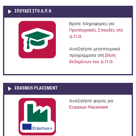
ΣΠΟΥΔΈΣ ΣΤΟ Δ.Π.Θ.
Βρείτε πληροφορίες για
Προπτυχιακές Σπουδές στο
Δ.Π.Θ.
Αναζητήστε μεταπτυχιακά
προγράμματα στη
βάση
δεδομένων του Δ.Π.Θ.
ERASMUS PLACEMENT
Αναζητήστε φορείς για
Erasmus Placement