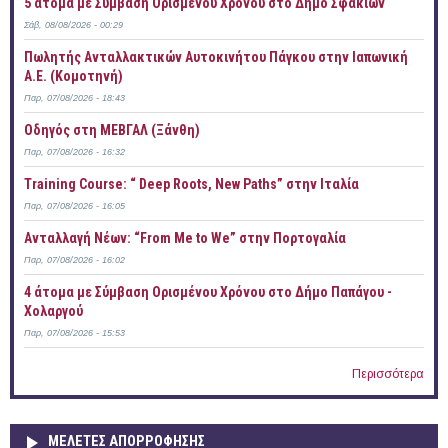
5 άτομα με Σύμβαση Ορισμένου Χρόνου στο Δήμο Σφακίων
Σάβ, 08/08/2026 - 00:29
Πωλητής Ανταλλακτικών Αυτοκινήτου Πάγκου στην Ιαπωνική
Α.Ε. (Κομοτηνή)
Παρ, 07/08/2026 - 18:43
Οδηγός στη ΜΕΒΓΑΛ (Ξάνθη)
Παρ, 07/08/2026 - 16:32
Training Course: “ Deep Roots, New Paths” στην Ιταλία
Παρ, 07/08/2026 - 16:05
Ανταλλαγή Νέων: “From Me to We” στην Πορτογαλία
Παρ, 07/08/2026 - 16:02
4 άτομα με Σύμβαση Ορισμένου Χρόνου στο Δήμο Παπάγου -
Χολαργού
Παρ, 07/08/2026 - 15:53
Περισσότερα
ΜΕΛΕΤΕΣ ΑΠΟΡΡΟΦΗΣΗΣ