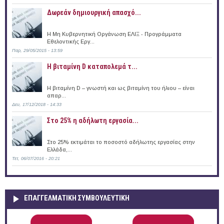
Δωρεάν δημιουργική απασχό...
Η Μη Κυβερνητική Οργάνωση ΕΛΙΞ - Προγράμματα
Εθελοντικής Εργ...
Παρ, 29/05/2015 - 13:59
Η βιταμίνη D καταπολεμά τ...
Η βιταμίνη D – γνωστή και ως βιταμίνη του ήλιου – είναι
απαρ...
Δευ, 17/12/2018 - 14:33
Στο 25% η αδήλωτη εργασία...
Στο 25% εκτιμάται το ποσοστό αδήλωτης εργασίας στην
Ελλάδα,...
Τετ, 06/07/2016 - 20:21
ΕΠΑΓΓΕΛΜΑΤΙΚΉ ΣΥΜΒΟΥΛΕΥΤΙΚΉ