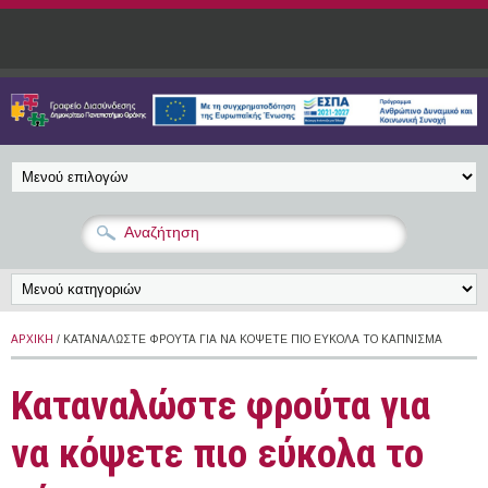
Παράκαμψη προς το κυρίως περιεχόμενο
ΑΡΧΙΚΉ
/ ΚΑΤΑΝΑΛΏΣΤΕ ΦΡΟΎΤΑ ΓΙΑ ΝΑ ΚΌΨΕΤΕ ΠΙΟ ΕΎΚΟΛΑ ΤΟ ΚΆΠΝΙΣΜΑ
Καταναλώστε φρούτα για
να κόψετε πιο εύκολα το