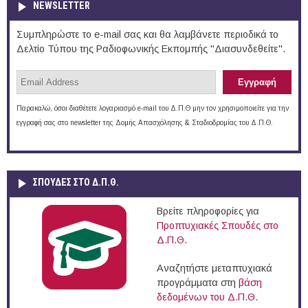
NEWSLETTER
Συμπληρώστε το e-mail σας και θα λαμβάνετε περιοδικά το
Δελτίο Τύπου της Ραδιοφωνικής Εκπομπής "Διασυνδεθείτε".
Παρακαλώ, όσοι διαθέτετε λογαριασμό e-mail του Δ.Π.Θ μην τον χρησιμοποιείτε για την
εγγραφή σας στο newsletter της Δομής Απασχόλησης & Σταδιοδρομίας του Δ.Π.Θ.
ΣΠΟΥΔΈΣ ΣΤΟ Δ.Π.Θ.
Βρείτε πληροφορίες για
Προπτυχιακές Σπουδές στο
Δ.Π.Θ.
Αναζητήστε μεταπτυχιακά
προγράμματα στη
βάση
δεδομένων του Δ.Π.Θ.