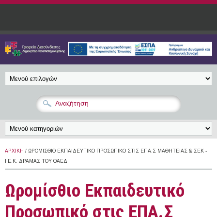
Παράκαμψη προς το κυρίως περιεχόμενο
ΑΡΧΙΚΉ
/ ΩΡΟΜΊΣΘΙΟ ΕΚΠΑΙΔΕΥΤΙΚΌ ΠΡΟΣΩΠΙΚΌ ΣΤΙΣ ΕΠΑ.Σ ΜΑΘΗΤΕΊΑΣ & ΣΕΚ -
Ι.Ε.Κ. ΔΡΆΜΑΣ ΤΟΥ ΟΑΕΔ
Ωρομίσθιο Εκπαιδευτικό
Προσωπικό στις ΕΠΑ.Σ