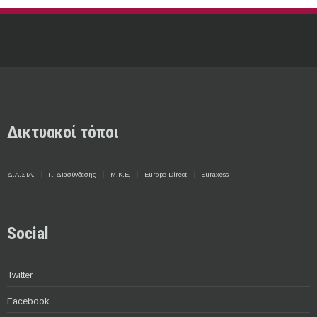
Δικτυακοί τόποι
Δ.Α.ΣΤΑ.
Γ. Διασύνδεσης
Μ.Κ.Ε.
Europe Direct
Euraxess
Social
Twitter
Facebook