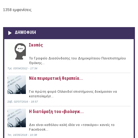
1358 εμφανίσεις
ΔΗΜΟΦΙΛΗ
Σκοπός
Το Γραφείο Διασύνδεσης του Δημοκρίτειου Πανεπιστημίου
Θράκης...
Τρί, 03/04/2012 - 17:34
Νέα πειραματική θεραπεία...
Για πρώτη φορά Ολλανδοί επιστήμονες δοκίμασαν να
καταπολεμήσ...
Σάβ, 02/07/2016 - 18:57
Η διατάραξη του «βιολογικ...
Δεν είναι καθόλου καλή ιδέα να «τσεκάρει» κανείς το
Facebook...
Τετ, 16/05/2018 - 10:38