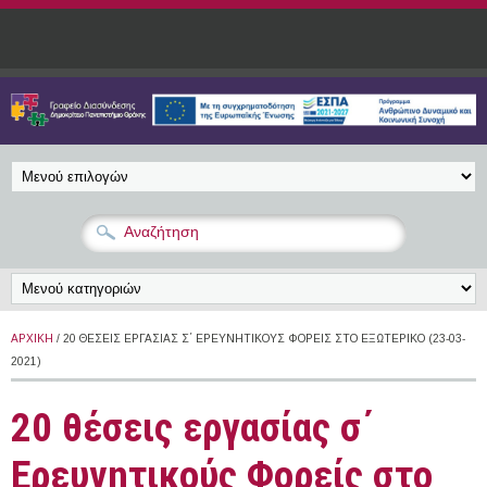
Παράκαμψη προς το κυρίως περιεχόμενο
ΑΡΧΙΚΉ
/ 20 ΘΈΣΕΙΣ ΕΡΓΑΣΊΑΣ Σ΄ ΕΡΕΥΝΗΤΙΚΟΎΣ ΦΟΡΕΊΣ ΣΤΟ ΕΞΩΤΕΡΙΚΌ (23-03-
2021)
20 θέσεις εργασίας σ΄
Ερευνητικούς Φορείς στο