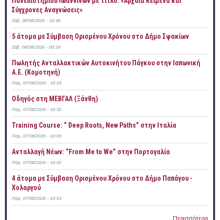
Πανεπιστημίου Ιωαννίνων με τίτλο: «Αρχαία Κείμενα και
Σύγχρονες Αναγνώσεις»
Σάβ, 08/08/2026 - 10:46
5 άτομα με Σύμβαση Ορισμένου Χρόνου στο Δήμο Σφακίων
Σάβ, 08/08/2026 - 00:29
Πωλητής Ανταλλακτικών Αυτοκινήτου Πάγκου στην Ιαπωνική
Α.Ε. (Κομοτηνή)
Παρ, 07/08/2026 - 18:43
Οδηγός στη ΜΕΒΓΑΛ (Ξάνθη)
Παρ, 07/08/2026 - 16:32
Training Course: “ Deep Roots, New Paths” στην Ιταλία
Παρ, 07/08/2026 - 16:05
Ανταλλαγή Νέων: “From Me to We” στην Πορτογαλία
Παρ, 07/08/2026 - 16:02
4 άτομα με Σύμβαση Ορισμένου Χρόνου στο Δήμο Παπάγου -
Χολαργού
Παρ, 07/08/2026 - 15:53
Περισσότερα