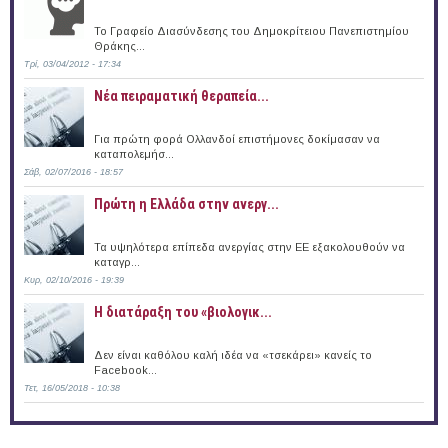
Το Γραφείο Διασύνδεσης του Δημοκρίτειου Πανεπιστημίου
Θράκης...
Τρί, 03/04/2012 - 17:34
Νέα πειραματική θεραπεία...
Για πρώτη φορά Ολλανδοί επιστήμονες δοκίμασαν να
καταπολεμήσ...
Σάβ, 02/07/2016 - 18:57
Πρώτη η Ελλάδα στην ανεργ...
Τα υψηλότερα επίπεδα ανεργίας στην ΕΕ εξακολουθούν να
καταγρ...
Κυρ, 02/10/2016 - 19:39
Η διατάραξη του «βιολογικ...
Δεν είναι καθόλου καλή ιδέα να «τσεκάρει» κανείς το
Facebook...
Τετ, 16/05/2018 - 10:38