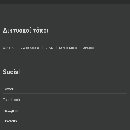
Δικτυακοί τόποι
Δ.Α.ΣΤΑ.
Γ. Διασύνδεσης
Μ.Κ.Ε.
Europe Direct
Euraxess
Social
Twitter
Facebook
Instagram
LinkedIn