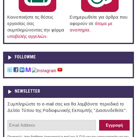
Κοινοποιήστε τις θέσεις
Ενημερωθείτε για άρθρα που
εργασίας σας
αφορούν σε
άτομα με
συμπληρώνοντας την φόρμα
αναπηρία
.
υποβολής αγγελιών
.
FOLLOWME
NEWSLETTER
Συμπληρώστε το e-mail σας και θα λαμβάνετε περιοδικά το
Δελτίο Τύπου της Ραδιοφωνικής Εκπομπής "Διασυνδεθείτε".
Παρακαλώ, όσοι διαθέτετε λογαριασμό e-mail του Δ.Π.Θ μην τον χρησιμοποιείτε για την