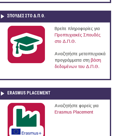
ΣΠΟΥΔΈΣ ΣΤΟ Δ.Π.Θ.
Βρείτε πληροφορίες για
Προπτυχιακές Σπουδές
στο Δ.Π.Θ.
Αναζητήστε μεταπτυχιακά
προγράμματα στη
βάση
δεδομένων του Δ.Π.Θ.
ERASMUS PLACEMENT
Αναζητήστε φορείς για
Erasmus Placement