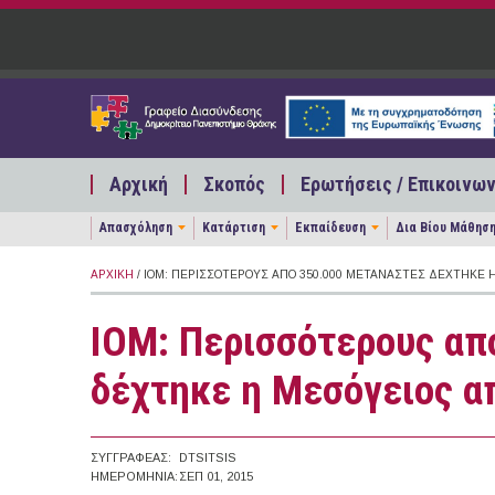
Παράκαμψη προς το κυρίως περιεχόμενο
Αρχική
Σκοπός
Ερωτήσεις / Επικοινων
Απασχόληση
Κατάρτιση
Εκπαίδευση
Δια Βίου Μάθησ
ΑΡΧΙΚΉ
/ IOM: ΠΕΡΙΣΣΌΤΕΡΟΥΣ ΑΠΌ 350.000 ΜΕΤΑΝΆΣΤΕΣ ΔΈΧΤΗΚΕ 
IOM: Περισσότερους απ
δέχτηκε η Μεσόγειος απ
ΣΥΓΓΡΑΦΈΑΣ:
DTSITSIS
ΗΜΕΡΟΜΗΝΊΑ:
ΣΕΠ 01, 2015