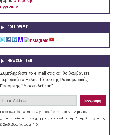
φόρμα
υποβολής
αγγελιών
.
FOLLOWME
NEWSLETTER
Συμπληρώστε το e-mail σας και θα λαμβάνετε
περιοδικά το Δελτίο Τύπου της Ραδιοφωνικής
Εκπομπής "Διασυνδεθείτε".
Παρακαλώ, όσοι διαθέτετε λογαριασμό e-mail του Δ.Π.Θ μην τον
χρησιμοποιείτε για την εγγραφή σας στο newsletter της Δομής Απασχόλησης
& Σταδιοδρομίας του Δ.Π.Θ.