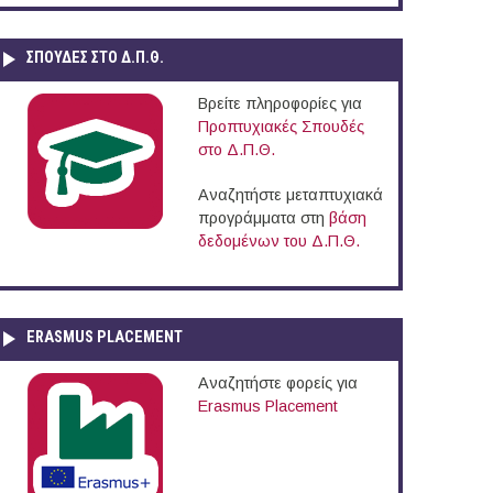
ΣΠΟΥΔΈΣ ΣΤΟ Δ.Π.Θ.
Βρείτε πληροφορίες για
Προπτυχιακές Σπουδές
στο Δ.Π.Θ.
Αναζητήστε μεταπτυχιακά
προγράμματα στη
βάση
δεδομένων του Δ.Π.Θ.
ERASMUS PLACEMENT
Αναζητήστε φορείς για
Erasmus Placement