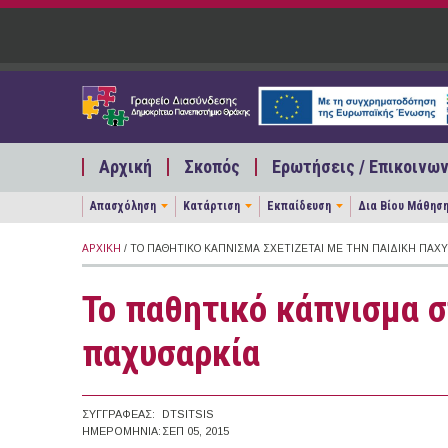
Παράκαμψη προς το κυρίως περιεχόμενο
Αρχική
Σκοπός
Ερωτήσεις / Επικοινων
Απασχόληση
Κατάρτιση
Εκπαίδευση
Δια Βίου Μάθησ
ΑΡΧΙΚΉ
/ ΤΟ ΠΑΘΗΤΙΚΌ ΚΆΠΝΙΣΜΑ ΣΧΕΤΊΖΕΤΑΙ ΜΕ ΤΗΝ ΠΑΙΔΙΚΉ ΠΑΧ
Το παθητικό κάπνισμα σ
παχυσαρκία
ΣΥΓΓΡΑΦΈΑΣ:
DTSITSIS
ΗΜΕΡΟΜΗΝΊΑ:
ΣΕΠ 05, 2015