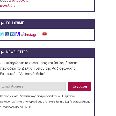
φόρμα
υποβολής
αγγελιών
.
FOLLOWME
NEWSLETTER
Συμπληρώστε το e-mail σας και θα λαμβάνετε
περιοδικά το Δελτίο Τύπου της Ραδιοφωνικής
Εκπομπής "Διασυνδεθείτε".
Παρακαλώ, όσοι διαθέτετε λογαριασμό e-mail του Δ.Π.Θ μην τον
χρησιμοποιείτε για την εγγραφή σας στο newsletter της Δομής Απασχόλησης
& Σταδιοδρομίας του Δ.Π.Θ.