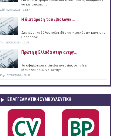
να καταπολεμήσ...
Σάβ, 02/07/2016 - 18:57
Η διατάραξη του «βιολογικ...
Δεν είναι καθόλου καλή ιδέα να «τσεκάρει» κανείς το
Facebook...
Τετ, 16/05/2018 - 10:38
Πρώτη η Ελλάδα στην ανεργ...
Τα υψηλότερα επίπεδα ανεργίας στην ΕΕ
εξακολουθούν να καταγρ...
Κυρ, 02/10/2016 - 19:39
ΕΠΑΓΓΕΛΜΑΤΙΚΉ ΣΥΜΒΟΥΛΕΥΤΙΚΉ