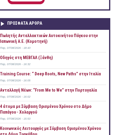
ΠΡOΣΦΑΤΑ AΡΘΡΑ
Πωλητής Ανταλλακτικών Αυτοκινήτου Πάγκου στην
Ιαπωνική Α.Ε. (Κομοτηνή)
Παρ, 07/08/2026 - 18:43
Οδηγός στη ΜΕΒΓΑΛ (Ξάνθη)
Παρ, 07/08/2026 - 16:32
Training Course: “ Deep Roots, New Paths” στην Ιταλία
Παρ, 07/08/2026 - 16:05
Ανταλλαγή Νέων: “From Me to We” στην Πορτογαλία
Παρ, 07/08/2026 - 16:02
4 άτομα με Σύμβαση Ορισμένου Χρόνου στο Δήμο
Παπάγου - Χολαργού
Παρ, 07/08/2026 - 15:53
Κοινωνικός Λειτουργός με Σύμβαση Ορισμένου Χρόνου
στο Δήμο Τυρνάβου