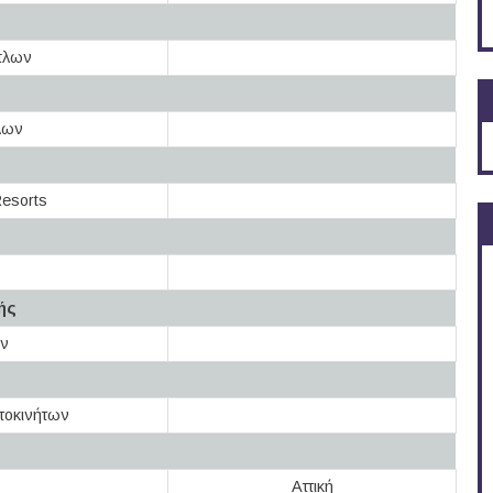
πλων
λων
esorts
ής
ων
τοκινήτων
Αττική