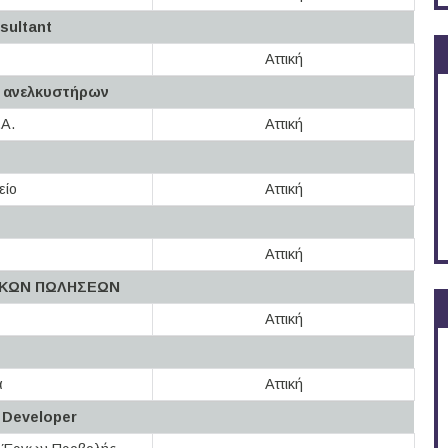
sultant
Αττική
 ανελκυστήρων
.A.
Αττική
είο
Αττική
Αττική
ΙΚΩΝ ΠΩΛΗΣΕΩΝ
Αττική
α
Αττική
 Developer