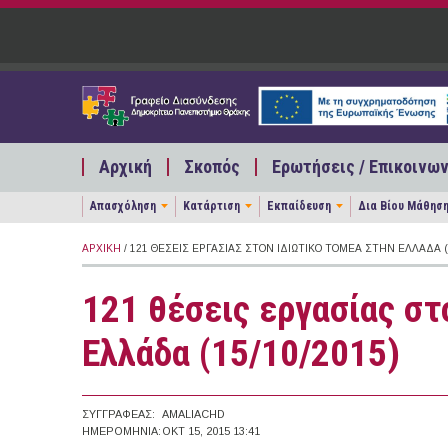
Παράκαμψη προς το κυρίως περιεχόμενο
Αρχική
Σκοπός
Ερωτήσεις / Επικοινων
Απασχόληση
Κατάρτιση
Εκπαίδευση
Δια Βίου Μάθησ
ΑΡΧΙΚΉ
/ 121 ΘΈΣΕΙΣ ΕΡΓΑΣΊΑΣ ΣΤΟΝ ΙΔΙΩΤΙΚΌ ΤΟΜΈΑ ΣΤΗΝ ΕΛΛΆΔΑ (1
121 θέσεις εργασίας στ
Ελλάδα (15/10/2015)
ΣΥΓΓΡΑΦΈΑΣ:
AMALIACHD
ΗΜΕΡΟΜΗΝΊΑ:
ΟΚΤ 15, 2015 13:41