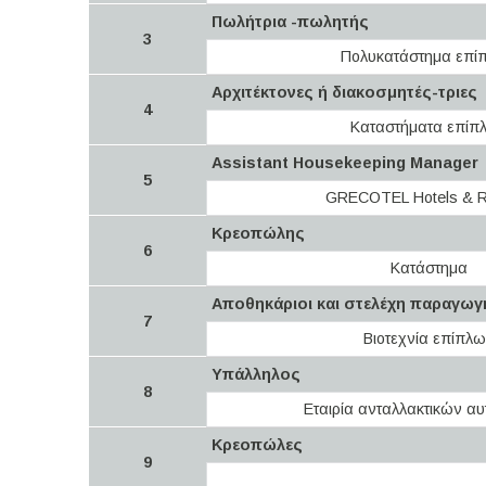
Πωλήτρια -πωλητής
3
Πολυκατάστημα επί
Αρχιτέκτονες ή διακοσμητές-τριες
4
Καταστήματα επίπ
Assistant Housekeeping Manager
5
GRECOTEL Hotels & R
Κρεοπώλης
6
Κατάστημα
Αποθηκάριοι και στελέχη παραγωγ
7
Βιοτεχνία επίπλ
Υπάλληλος
8
Εταιρία ανταλλακτικών αυ
Κρεοπώλες
9