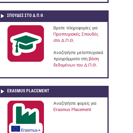
ΣΠΟΥΔΈΣ ΣΤΟ Δ.Π.Θ.
Βρείτε πληροφορίες για
Προπτυχιακές Σπουδές
στο Δ.Π.Θ.
Αναζητήστε μεταπτυχιακά
προγράμματα στη
βάση
δεδομένων του Δ.Π.Θ.
ERASMUS PLACEMENT
Αναζητήστε φορείς για
Erasmus Placement