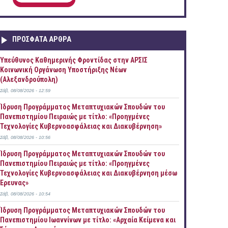
ΠΡOΣΦΑΤΑ AΡΘΡΑ
Yπεύθυνος Καθημερινής Φροντίδας στην ΑΡΣΙΣ
Κοινωνική Οργάνωση Υποστήριξης Νέων
(Αλεξανδρούπολη)
Σάβ, 08/08/2026 - 12:59
Ίδρυση Προγράμματος Μεταπτυχιακών Σπουδών του
Πανεπιστημίου Πειραιώς με τίτλο: «Προηγμένες
Τεχνολογίες Κυβερνοασφάλειας και Διακυβέρνηση»
Σάβ, 08/08/2026 - 10:56
Ίδρυση Προγράμματος Μεταπτυχιακών Σπουδών του
Πανεπιστημίου Πειραιώς με τίτλο: «Προηγμένες
Τεχνολογίες Κυβερνοασφάλειας και Διακυβέρνηση μέσω
Έρευνας»
Σάβ, 08/08/2026 - 10:54
Ίδρυση Προγράμματος Μεταπτυχιακών Σπουδών του
Πανεπιστημίου Ιωαννίνων με τίτλο: «Αρχαία Κείμενα και