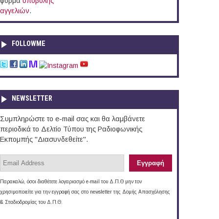
φόρμα
υποβολής
αγγελιών
.
FOLLOWME
NEWSLETTER
Συμπληρώστε το e-mail σας και θα λαμβάνετε
περιοδικά το Δελτίο Τύπου της Ραδιοφωνικής
Εκπομπής "Διασυνδεθείτε".
Παρακαλώ, όσοι διαθέτετε λογαριασμό e-mail του Δ.Π.Θ μην τον
χρησιμοποιείτε για την εγγραφή σας στο newsletter της Δομής Απασχόλησης
& Σταδιοδρομίας του Δ.Π.Θ.