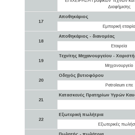
ΕΠΙΧΕΙΡΗΣΗ Γραφικών Τεχνών και
Διαφήμισης
Αποθηκάριος
17
Εμπορική εταιρί
Αποθηκάριος - διανομέας
18
Εταιρεία
Τεχνίτης Μηχανουργείου - Χειριστ
19
Μηχανουργείο
Οδηγός βυτιοφόρου
20
Petroleum επε
Κατασκευές Πρατηρίων Υγρών Κα
21
Εξωτερική πωλήτρια
22
Εξωτερικές πωλήσ
Πωλητής - πωλήτρια