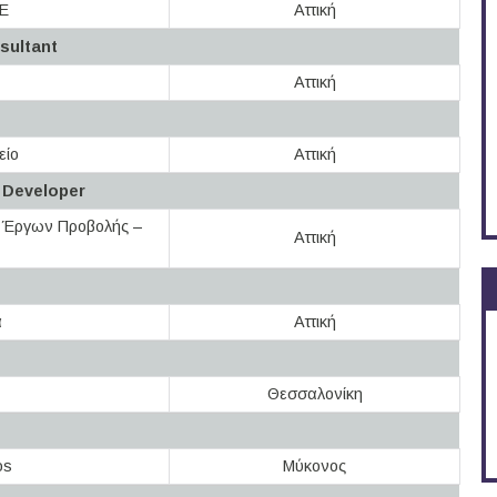
Ε
Αττική
sultant
Αττική
είο
Αττική
 Developer
 Έργων Προβολής –
Αττική
α
Αττική
Θεσσαλονίκη
os
Μύκονος