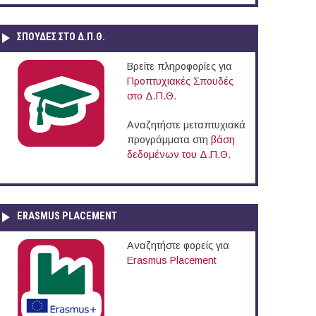
ΣΠΟΥΔΈΣ ΣΤΟ Δ.Π.Θ.
Βρείτε πληροφορίες για
Προπτυχιακές Σπουδές
στο Δ.Π.Θ.
Αναζητήστε μεταπτυχιακά
προγράμματα στη
βάση
δεδομένων του Δ.Π.Θ.
ERASMUS PLACEMENT
Αναζητήστε φορείς για
Erasmus Placement