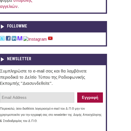
φόρμα
υποβολής
αγγελιών
.
FOLLOWME
NEWSLETTER
Συμπληρώστε το e-mail σας και θα λαμβάνετε
περιοδικά το Δελτίο Τύπου της Ραδιοφωνικής
Εκπομπής "Διασυνδεθείτε".
Παρακαλώ, όσοι διαθέτετε λογαριασμό e-mail του Δ.Π.Θ μην τον
χρησιμοποιείτε για την εγγραφή σας στο newsletter της Δομής Απασχόλησης
& Σταδιοδρομίας του Δ.Π.Θ.