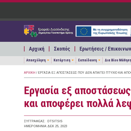
Παράκαμψη προς το κυρίως περιεχόμενο
Αρχική
Σκοπός
Ερωτήσεις / Επικοινων
Απασχόληση
Κατάρτιση
Εκπαίδευση
Δια Βίου Μάθησ
ΑΡΧΙΚΉ
/ ΕΡΓΑΣΊΑ ΕΞ ΑΠΟΣΤΆΣΕΩΣ ΠΟΥ ΔΕΝ ΑΠΑΙΤΕΊ ΠΤΥΧΊΟ ΚΑΙ ΑΠ
Εργασία εξ αποστάσεως 
και αποφέρει πολλά λε
ΣΥΓΓΡΑΦΈΑΣ:
DTSITSIS
ΗΜΕΡΟΜΗΝΊΑ:
ΔΕΚ 25, 2023