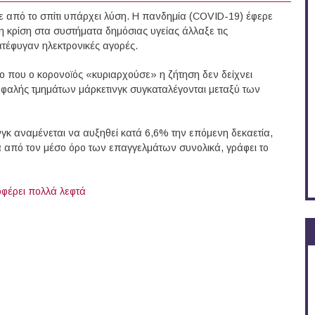
ε από το σπίτι υπάρχει λύση. Η πανδημία (COVID-19) έφερε
 κρίση στα συστήματα δημόσιας υγείας άλλαξε τις
ατέφυγαν ηλεκτρονικές αγορές.
δο που ο κορονοϊός «κυριαρχούσε» η ζήτηση δεν δείχνει
εφαλής τμημάτων μάρκετινγκ συγκαταλέγονται μεταξύ των
νγκ αναμένεται να αυξηθεί κατά 6,6% την επόμενη δεκαετία,
α από τον μέσο όρο των επαγγελμάτων συνολικά, γράφει το
οφέρει πολλά λεφτά