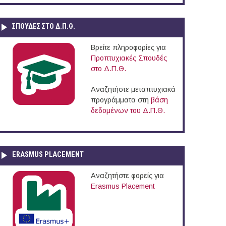
ΣΠΟΥΔΈΣ ΣΤΟ Δ.Π.Θ.
Βρείτε πληροφορίες για
Προπτυχιακές Σπουδές
στο Δ.Π.Θ.
Αναζητήστε μεταπτυχιακά
προγράμματα στη
βάση
δεδομένων του Δ.Π.Θ.
ERASMUS PLACEMENT
Αναζητήστε φορείς για
Erasmus Placement