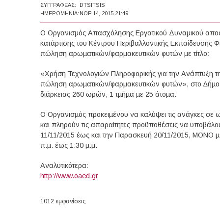
ΣΥΓΓΡΑΦΈΑΣ:
DTSITSIS
ΗΜΕΡΟΜΗΝΊΑ:
ΝΟΕ 14, 2015 21:49
Ο Οργανισμός Απασχόλησης Εργατικού Δυναμικού αποφ
κατάρτισης του Κέντρου Περιβαλλοντικής Εκπαίδευσης Φ
πώληση αρωµατικών/φαρµακευτικών φυτών µε τίτλο:
«Χρήση Τεχνολογιών Πληροφορικής για την Ανάπτυξη τη
πώληση αρωµατικών/φαρµακευτικών φυτών», στο ∆ήµο 
διάρκειας 260 ωρών, 1 τµήµα µε 25 άτοµα.
Ο Οργανισµός προκειµένου να καλύψει τις ανάγκες σε ω
και πληρούν τις απαραίτητες προϋποθέσεις να υποβάλου
11/11/2015 έως και την Παρασκευή 20/11/2015, MONO µ
π.µ. έως 1:30 µ.µ.
Αναλυτικότερα:
http://www.oaed.gr
1012 εμφανίσεις