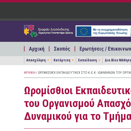
Παράκαμψη προς το κυρίως περιεχόμενο
Αρχική
Σκοπός
Ερωτήσεις / Επικοινων
Απασχόληση
Κατάρτιση
Εκπαίδευση
Δια Βίου Μάθησ
ΑΡΧΙΚΉ
/ ΩΡΟΜΊΣΘΙΟΙ ΕΚΠΑΙΔΕΥΤΙΚΟΊ ΣΤΟ Κ.Ε.Κ. ΙΩΑΝΝΊΝΩΝ ΤΟΥ Ο
Ωρομίσθιοι Εκπαιδευτικ
του Οργανισμού Απασχό
Δυναμικού για το Τμήμ