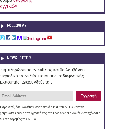
φόρμα
υποβολής
αγγελιών
.
FOLLOWME
NEWSLETTER
Συμπληρώστε το e-mail σας και θα λαμβάνετε
περιοδικά το Δελτίο Τύπου της Ραδιοφωνικής
Εκπομπής "Διασυνδεθείτε".
Παρακαλώ, όσοι διαθέτετε λογαριασμό e-mail του Δ.Π.Θ μην τον
χρησιμοποιείτε για την εγγραφή σας στο newsletter της Δομής Απασχόλησης
& Σταδιοδρομίας του Δ.Π.Θ.