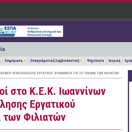
ία
η
Ενημέρωση
Επαγγελματική Συμβουλευτική
Ψυχολογία
Ιατρική
Χρήσ
ΡΓΑΝΙΣΜΟΎ ΑΠΑΣΧΌΛΗΣΗΣ ΕΡΓΑΤΙΚΟΎ ΔΥΝΑΜΙΚΟΎ ΓΙΑ ΤΟ ΤΜΉΜΑ ΤΩΝ ΦΙΛΙΑΤΏΝ
οί στο Κ.Ε.Κ. Ιωαννίνων
λησης Εργατικού
α των Φιλιατών