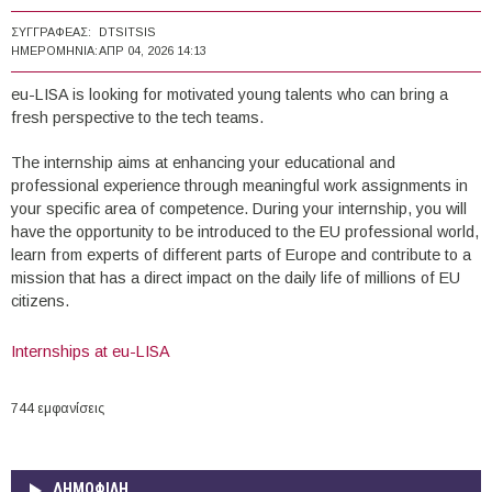
ΣΥΓΓΡΑΦΈΑΣ:
DTSITSIS
ΗΜΕΡΟΜΗΝΊΑ:
ΑΠΡ 04, 2026 14:13
eu-LISA is looking for motivated young talents who can bring a
fresh perspective to the tech teams.
The internship aims at enhancing your educational and
professional experience through meaningful work assignments in
your specific area of competence. During your internship, you will
have the opportunity to be introduced to the EU professional world,
learn from experts of different parts of Europe and contribute to a
mission that has a direct impact on the daily life of millions of EU
citizens.
Ιnternships at eu-LISA
744 εμφανίσεις
ΔΗΜΟΦΙΛΗ