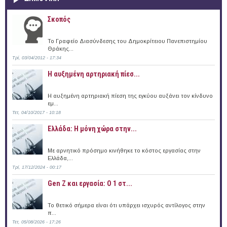
Σκοπός
Το Γραφείο Διασύνδεσης του Δημοκρίτειου Πανεπιστημίου
Θράκης...
Τρί, 03/04/2012 - 17:34
Η αυξημένη αρτηριακή πίεσ...
Η αυξημένη αρτηριακή πίεση της εγκύου αυξάνει τον κίνδυνο
εμ...
Τετ, 04/10/2017 - 10:18
Ελλάδα: Η μόνη χώρα στην...
Με αρνητικό πρόσημο κινήθηκε το κόστος εργασίας στην
Ελλάδα,...
Τρί, 17/12/2024 - 00:17
Gen Z και εργασία: Ο 1 στ...
Το θετικό σήμερα είναι ότι υπάρχει ισχυρός αντίλογος στην
π...
Τετ, 05/08/2026 - 17:26