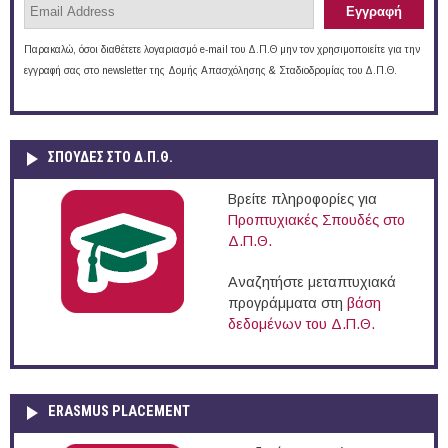
Παρακαλώ, όσοι διαθέτετε λογαριασμό e-mail του Δ.Π.Θ μην τον χρησιμοποιείτε για την
εγγραφή σας στο newsletter της Δομής Απασχόλησης & Σταδιοδρομίας του Δ.Π.Θ.
ΣΠΟΥΔΈΣ ΣΤΟ Δ.Π.Θ.
Βρείτε πληροφορίες για
Προπτυχιακές Σπουδές στο
Δ.Π.Θ.
Αναζητήστε μεταπτυχιακά
προγράμματα στη
βάση
δεδομένων του Δ.Π.Θ.
ERASMUS PLACEMENT