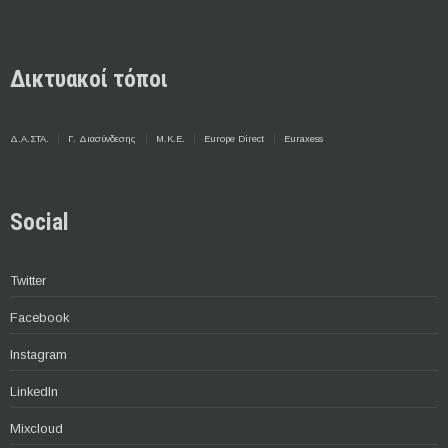
Δικτυακοί τόποι
Δ.Α.ΣΤΑ.
Γ. Διασύνδεσης
Μ.Κ.Ε.
Europe Direct
Euraxess
Social
Twitter
Facebook
Instagram
LinkedIn
Mixcloud