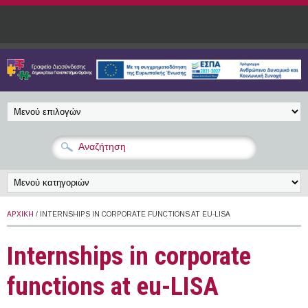
Παράκαμψη προς το κυρίως περιεχόμενο
ΑΡΧΙΚΉ
/ ΙNTERNSHIPS IN CORPORATE FUNCTIONS AT EU-LISA
Ιnternships in corporate
functions at eu-LISA