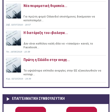
Νέα πειραματική θεραπεία...
Για πρώτη φορά Ολλανδοί επιστήμονες δοκίμασαν να
καταπολεμήσ...
Σάβ, 02/07/2016 - 18:57
Η διατάραξη του «βιολογικ...
Δεν είναι καθόλου καλή ιδέα να «τσεκάρει» κανείς το
Facebook...
Τετ, 16/05/2018 - 10:38
Πρώτη η Ελλάδα στην ανεργ...
Τα υψηλότερα επίπεδα ανεργίας στην ΕΕ εξακολουθούν να
καταγρ...
Κυρ, 02/10/2016 - 19:39
ΕΠΑΓΓΕΛΜΑΤΙΚΉ ΣΥΜΒΟΥΛΕΥΤΙΚΉ