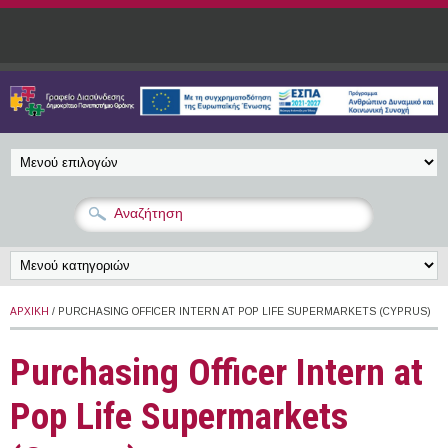
Παράκαμψη προς το κυρίως περιεχόμενο
ΑΡΧΙΚΉ
/ PURCHASING OFFICER INTERN AT POP LIFE SUPERMARKETS (CYPRUS)
Purchasing Officer Intern at
Pop Life Supermarkets