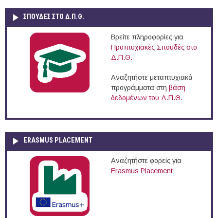
ΣΠΟΥΔΈΣ ΣΤΟ Δ.Π.Θ.
Βρείτε πληροφορίες για
Προπτυχιακές Σπουδές στο
Δ.Π.Θ.
Αναζητήστε μεταπτυχιακά
προγράμματα στη
βάση
δεδομένων του Δ.Π.Θ.
ERASMUS PLACEMENT
Αναζητήστε φορείς για
Erasmus Placement