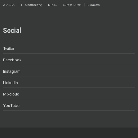
Δ.Α.ΣΤΑ.
Γ. Διασύνδεσης
Μ.Κ.Ε.
Europe Direct
Euraxess
Social
Twitter
Facebook
Instagram
LinkedIn
Mixcloud
YouTube