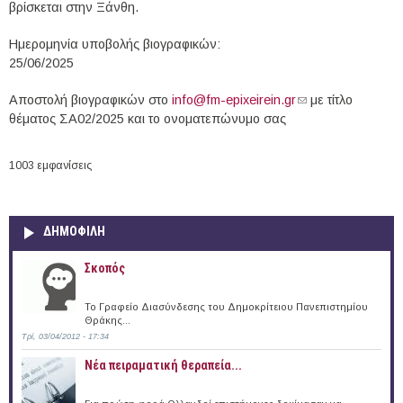
βρίσκεται στην Ξάνθη.
Ημερομηνία υποβολής βιογραφικών:
25/06/2025
Αποστολή βιογραφικών στο
info@fm-epixeirein.gr
(link sends e-mail)
με τίτλο
θέματος ΣΑ02/2025 και το ονοματεπώνυμο σας
1003 εμφανίσεις
ΔΗΜΟΦΙΛΗ
Σκοπός
Το Γραφείο Διασύνδεσης του Δημοκρίτειου Πανεπιστημίου
Θράκης...
Τρί, 03/04/2012 - 17:34
Νέα πειραματική θεραπεία...