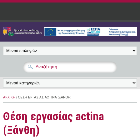
Παράκαμψη προς το κυρίως περιεχόμενο
ΑΡΧΙΚΉ
/ ΘΈΣΗ ΕΡΓΑΣΊΑΣ ACTINA (ΞΆΝΘΗ)
Θέση εργασίας actina
(Ξάνθη)