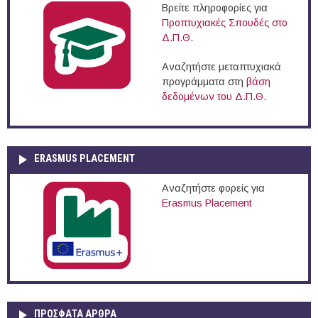
Βρείτε πληροφορίες για
Προπτυχιακές Σπουδές στο
Δ.Π.Θ.
Αναζητήστε μεταπτυχιακά
προγράμματα στη
βάση
δεδομένων του Δ.Π.Θ.
ERASMUS PLACEMENT
Αναζητήστε φορείς για
Erasmus Placement
ΠΡOΣΦΑΤΑ AΡΘΡΑ