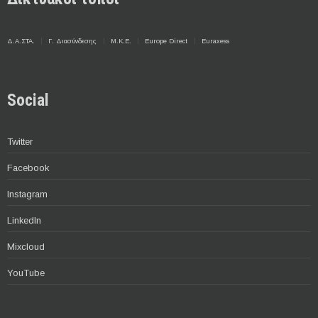
Δ.Α.ΣΤΑ.
Γ. Διασύνδεσης
Μ.Κ.Ε.
Europe Direct
Euraxess
Social
Twitter
Facebook
Instagram
LinkedIn
Mixcloud
YouTube