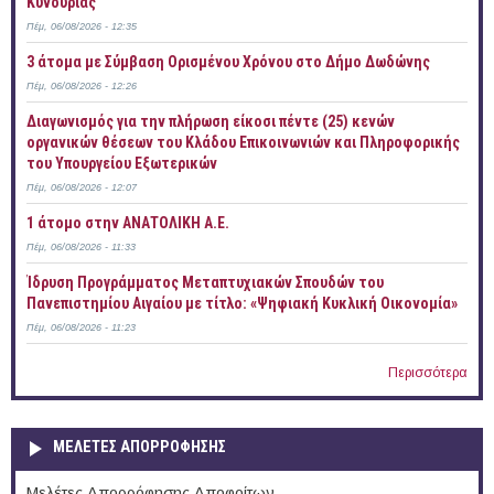
Κυνουρίας
Πέμ, 06/08/2026 - 12:35
3 άτομα με Σύμβαση Ορισμένου Χρόνου στο Δήμο Δωδώνης
Πέμ, 06/08/2026 - 12:26
Διαγωνισμός για την πλήρωση είκοσι πέντε (25) κενών
οργανικών θέσεων του Κλάδου Επικοινωνιών και Πληροφορικής
του Υπουργείου Εξωτερικών
Πέμ, 06/08/2026 - 12:07
1 άτομο στην ΑΝΑΤΟΛΙΚΗ Α.Ε.
Πέμ, 06/08/2026 - 11:33
Ίδρυση Προγράμματος Μεταπτυχιακών Σπουδών του
Πανεπιστημίου Αιγαίου με τίτλο: «Ψηφιακή Κυκλική Οικονομία»
Πέμ, 06/08/2026 - 11:23
Περισσότερα
ΜΕΛΕΤΕΣ ΑΠΟΡΡΟΦΗΣΗΣ
Μελέτες Απορρόφησης Αποφοίτων