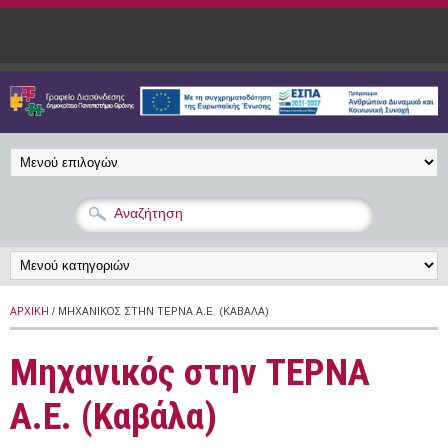
Παράκαμψη προς το κυρίως περιεχόμενο
ΑΡΧΙΚΉ
/ ΜΗΧΑΝΙΚΌΣ ΣΤΗΝ ΤΕΡΝΑ Α.Ε. (ΚΑΒΆΛΑ)
Μηχανικός στην ΤΕΡΝΑ
Α.Ε. (Καβάλα)