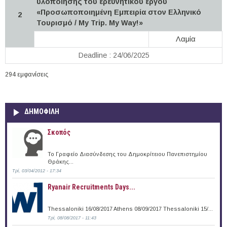
υλοποίησης του ερευνητικού έργου
«Προσωποποιημένη Εμπειρία στον Ελληνικό
2
Τουρισμό / My Trip. My Way!»
Λαμία
Deadline : 24/06/2025
294 εμφανίσεις
ΔΗΜΟΦΙΛΗ
Σκοπός
Το Γραφείο Διασύνδεσης του Δημοκρίτειου Πανεπιστημίου
Θράκης...
Τρί, 03/04/2012 - 17:34
Ryanair Recruitments Days...
Thessaloniki 16/08/2017 Athens 08/09/2017 Thessaloniki 15/...
Τρί, 08/08/2017 - 11:43