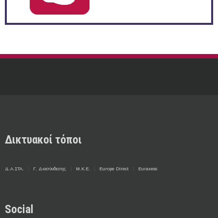
Δικτυακοί τόποι
Δ.Α.ΣΤΑ.
Γ. Διασύνδεσης
Μ.Κ.Ε.
Europe Direct
Euraxess
Social