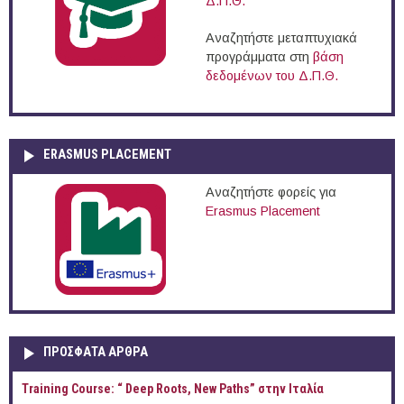
Δ.Π.Θ.
Αναζητήστε μεταπτυχιακά
προγράμματα στη
βάση
δεδομένων του Δ.Π.Θ.
ERASMUS PLACEMENT
Αναζητήστε φορείς για
Erasmus Placement
ΠΡOΣΦΑΤΑ AΡΘΡΑ
Training Course: “ Deep Roots, New Paths” στην Ιταλία