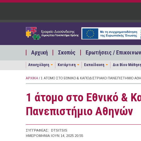
Παράκαμψη προς το κυρίως περιεχόμενο
Αρχική
Σκοπός
Ερωτήσεις / Επικοινων
Απασχόληση
Κατάρτιση
Εκπαίδευση
Δια Βίου Μάθησ
ΑΡΧΙΚΉ
/ 1 ΆΤΟΜΟ ΣΤΟ ΕΘΝΙΚΌ & ΚΑΠΟΔΙΣΤΡΙΑΚΌ ΠΑΝΕΠΙΣΤΉΜΙΟ ΑΘ
1 άτομο στο Εθνικό & Κ
Πανεπιστήμιο Αθηνών
ΣΥΓΓΡΑΦΈΑΣ:
DTSITSIS
ΗΜΕΡΟΜΗΝΊΑ:
ΙΟΥΝ 14, 2025 20:55