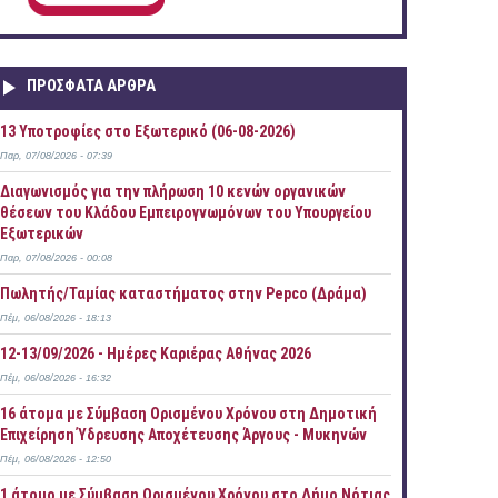
ΠΡOΣΦΑΤΑ AΡΘΡΑ
13 Υποτροφίες στο Εξωτερικό (06-08-2026)
Παρ, 07/08/2026 - 07:39
Διαγωνισμός για την πλήρωση 10 κενών οργανικών
θέσεων του Κλάδου Εμπειρογνωμόνων του Υπουργείου
Εξωτερικών
Παρ, 07/08/2026 - 00:08
Πωλητής/Ταμίας καταστήματος στην Pepco (Δράμα)
Πέμ, 06/08/2026 - 18:13
12-13/09/2026 - Ημέρες Καριέρας Αθήνας 2026
Πέμ, 06/08/2026 - 16:32
16 άτομα με Σύμβαση Ορισμένου Χρόνου στη Δημοτική
Επιχείρηση Ύδρευσης Αποχέτευσης Άργους - Μυκηνών
Πέμ, 06/08/2026 - 12:50
1 άτομο με Σύμβαση Ορισμένου Χρόνου στο Δήμο Νότιας