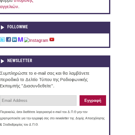
φόρμα
υποβολής
αγγελιών
.
FOLLOWME
NEWSLETTER
Συμπληρώστε το e-mail σας και θα λαμβάνετε
περιοδικά το Δελτίο Τύπου της Ραδιοφωνικής
Εκπομπής "Διασυνδεθείτε".
Παρακαλώ, όσοι διαθέτετε λογαριασμό e-mail του Δ.Π.Θ μην τον
χρησιμοποιείτε για την εγγραφή σας στο newsletter της Δομής Απασχόλησης
& Σταδιοδρομίας του Δ.Π.Θ.