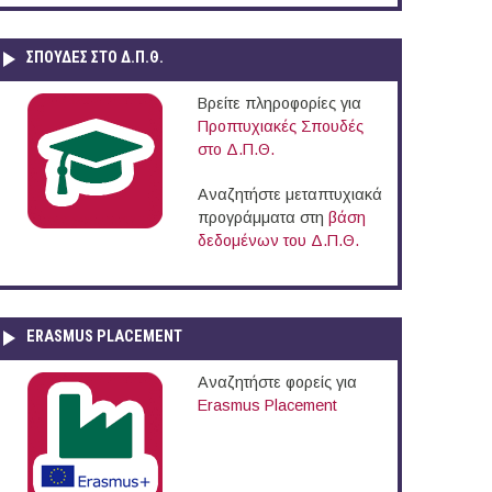
ΣΠΟΥΔΈΣ ΣΤΟ Δ.Π.Θ.
Βρείτε πληροφορίες για
Προπτυχιακές Σπουδές
στο Δ.Π.Θ.
Αναζητήστε μεταπτυχιακά
προγράμματα στη
βάση
δεδομένων του Δ.Π.Θ.
ERASMUS PLACEMENT
Αναζητήστε φορείς για
Erasmus Placement