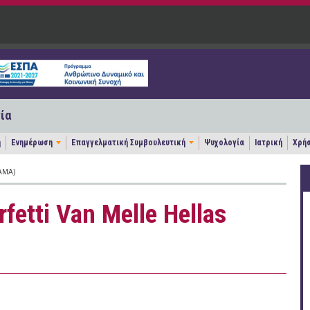
ία
η
Ενημέρωση
Επαγγελματική Συμβουλευτική
Ψυχολογία
Ιατρική
Χρήσ
ΆΜΑ)
fetti Van Melle Hellas