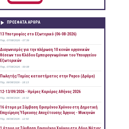
ΠΡOΣΦΑΤΑ AΡΘΡΑ
13 Υποτροφίες στο Εξωτερικό (06-08-2026)
Παρ, 07/08/2026 - 07:39
Διαγωνισμός για την πλήρωση 10 κενών οργανικών
θέσεων του Κλάδου Εμπειρογνωμόνων του Υπουργείου
Εξωτερικών
Παρ, 07/08/2026 - 00:08
Πωλητής/Ταμίας καταστήματος στην Pepco (Δράμα)
Πέμ, 06/08/2026 - 18:13
12-13/09/2026 - Ημέρες Καριέρας Αθήνας 2026
Πέμ, 06/08/2026 - 16:32
16 άτομα με Σύμβαση Ορισμένου Χρόνου στη Δημοτική
Επιχείρηση Ύδρευσης Αποχέτευσης Άργους - Μυκηνών
Πέμ, 06/08/2026 - 12:50
1 άτομο με Σύμβαση Ορισμένου Χρόνου στο Δήμο Νότιας