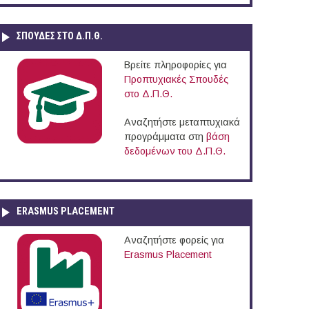
ΣΠΟΥΔΈΣ ΣΤΟ Δ.Π.Θ.
Βρείτε πληροφορίες για
Προπτυχιακές Σπουδές
στο Δ.Π.Θ.
Αναζητήστε μεταπτυχιακά
προγράμματα στη
βάση
δεδομένων του Δ.Π.Θ.
ERASMUS PLACEMENT
Αναζητήστε φορείς για
Erasmus Placement