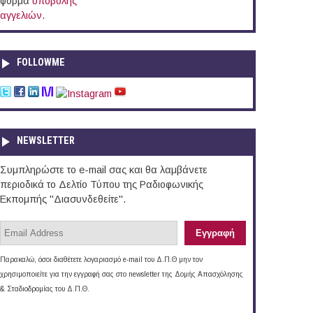
φόρμα
υποβολής
αγγελιών
.
FOLLOWME
NEWSLETTER
Συμπληρώστε το e-mail σας και θα λαμβάνετε
περιοδικά το Δελτίο Τύπου της Ραδιοφωνικής
Εκπομπής "Διασυνδεθείτε".
Παρακαλώ, όσοι διαθέτετε λογαριασμό e-mail του Δ.Π.Θ μην τον
χρησιμοποιείτε για την εγγραφή σας στο newsletter της Δομής Απασχόλησης
& Σταδιοδρομίας του Δ.Π.Θ.