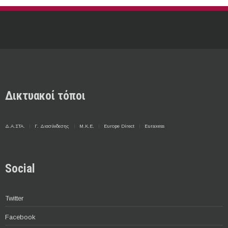
Δικτυακοί τόποι
Δ.Α.ΣΤΑ.
Γ. Διασύνδεσης
Μ.Κ.Ε.
Europe Direct
Euraxess
Social
Twitter
Facebook