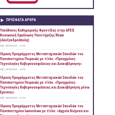
ΠΡOΣΦΑΤΑ AΡΘΡΑ
Yπεύθυνος Καθημερινής Φροντίδας στην ΑΡΣΙΣ
Κοινωνική Οργάνωση Υποστήριξης Νέων
(Αλεξανδρούπολη)
Σάβ, 08/08/2026 - 12:59
Ίδρυση Προγράμματος Μεταπτυχιακών Σπουδών του
Πανεπιστημίου Πειραιώς με τίτλο: «Προηγμένες
Τεχνολογίες Κυβερνοασφάλειας και Διακυβέρνηση»
Σάβ, 08/08/2026 - 10:56
Ίδρυση Προγράμματος Μεταπτυχιακών Σπουδών του
Πανεπιστημίου Πειραιώς με τίτλο: «Προηγμένες
Τεχνολογίες Κυβερνοασφάλειας και Διακυβέρνηση μέσω
Έρευνας»
Σάβ, 08/08/2026 - 10:54
Ίδρυση Προγράμματος Μεταπτυχιακών Σπουδών του
Πανεπιστημίου Ιωαννίνων με τίτλο: «Αρχαία Κείμενα και