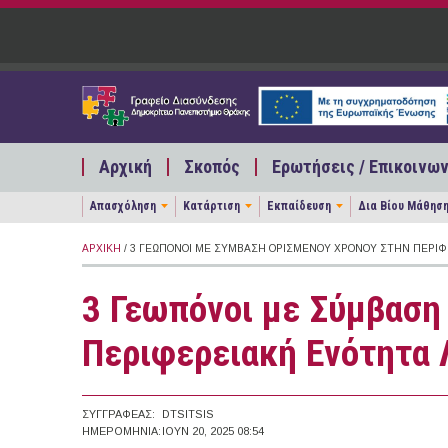
Παράκαμψη προς το κυρίως περιεχόμενο
Αρχική
Σκοπός
Ερωτήσεις / Επικοινων
Απασχόληση
Κατάρτιση
Εκπαίδευση
Δια Βίου Μάθησ
ΑΡΧΙΚΉ
/ 3 ΓΕΩΠΌΝΟΙ ΜΕ ΣΎΜΒΑΣΗ ΟΡΙΣΜΈΝΟΥ ΧΡΌΝΟΥ ΣΤΗΝ ΠΕΡΙΦ
3 Γεωπόνοι με Σύμβαση
Περιφερειακή Ενότητα 
ΣΥΓΓΡΑΦΈΑΣ:
DTSITSIS
ΗΜΕΡΟΜΗΝΊΑ:
ΙΟΥΝ 20, 2025 08:54