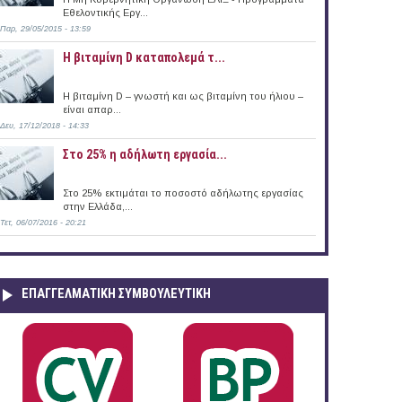
Εθελοντικής Εργ...
Παρ, 29/05/2015 - 13:59
Η βιταμίνη D καταπολεμά τ...
Η βιταμίνη D – γνωστή και ως βιταμίνη του ήλιου –
είναι απαρ...
Δευ, 17/12/2018 - 14:33
Στο 25% η αδήλωτη εργασία...
Στο 25% εκτιμάται το ποσοστό αδήλωτης εργασίας
στην Ελλάδα,...
Τετ, 06/07/2016 - 20:21
ΕΠΑΓΓΕΛΜΑΤΙΚΉ ΣΥΜΒΟΥΛΕΥΤΙΚΉ