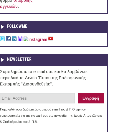
φόρμα
υποβολής
αγγελιών
.
FOLLOWME
NEWSLETTER
Συμπληρώστε το e-mail σας και θα λαμβάνετε
περιοδικά το Δελτίο Τύπου της Ραδιοφωνικής
Εκπομπής "Διασυνδεθείτε".
Παρακαλώ, όσοι διαθέτετε λογαριασμό e-mail του Δ.Π.Θ μην τον
χρησιμοποιείτε για την εγγραφή σας στο newsletter της Δομής Απασχόλησης
& Σταδιοδρομίας του Δ.Π.Θ.