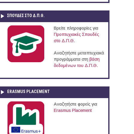
ΣΠΟΥΔΈΣ ΣΤΟ Δ.Π.Θ.
Βρείτε πληροφορίες για
Προπτυχιακές Σπουδές
στο Δ.Π.Θ.
Αναζητήστε μεταπτυχιακά
προγράμματα στη
βάση
δεδομένων του Δ.Π.Θ.
ERASMUS PLACEMENT
Αναζητήστε φορείς για
Erasmus Placement