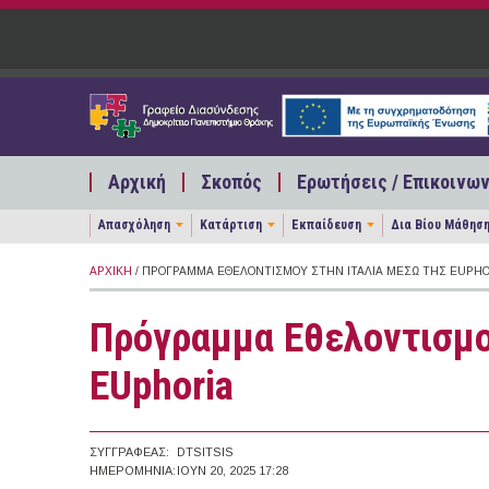
Παράκαμψη προς το κυρίως περιεχόμενο
Αρχική
Σκοπός
Ερωτήσεις / Επικοινων
Απασχόληση
Κατάρτιση
Εκπαίδευση
Δια Βίου Μάθησ
ΑΡΧΙΚΉ
/ ΠΡΌΓΡΑΜΜΑ ΕΘΕΛΟΝΤΙΣΜΟΎ ΣΤΗΝ IΤΑΛΊΑ ΜΈΣΩ ΤΗΣ EUPHO
Πρόγραμμα Εθελοντισμο
EUphoria
ΣΥΓΓΡΑΦΈΑΣ:
DTSITSIS
ΗΜΕΡΟΜΗΝΊΑ:
ΙΟΥΝ 20, 2025 17:28