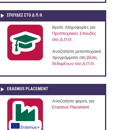
ΣΠΟΥΔΈΣ ΣΤΟ Δ.Π.Θ.
Βρείτε πληροφορίες για
Προπτυχιακές Σπουδές
στο Δ.Π.Θ.
Αναζητήστε μεταπτυχιακά
προγράμματα στη
βάση
δεδομένων του Δ.Π.Θ.
ERASMUS PLACEMENT
Αναζητήστε φορείς για
Erasmus Placement