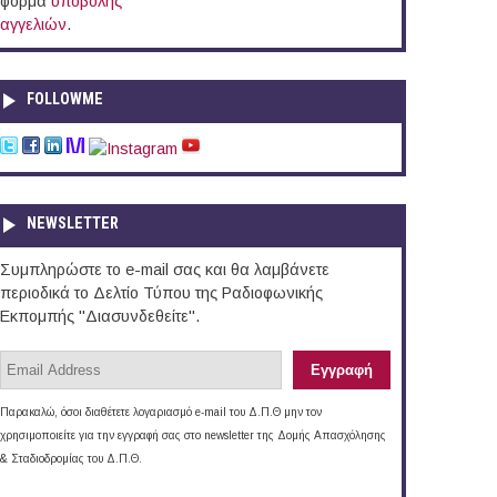
φόρμα
υποβολής
αγγελιών
.
FOLLOWME
NEWSLETTER
Συμπληρώστε το e-mail σας και θα λαμβάνετε
περιοδικά το Δελτίο Τύπου της Ραδιοφωνικής
Εκπομπής "Διασυνδεθείτε".
Παρακαλώ, όσοι διαθέτετε λογαριασμό e-mail του Δ.Π.Θ μην τον
χρησιμοποιείτε για την εγγραφή σας στο newsletter της Δομής Απασχόλησης
& Σταδιοδρομίας του Δ.Π.Θ.