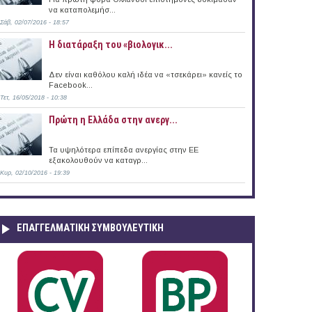
να καταπολεμήσ...
Σάβ, 02/07/2016 - 18:57
Η διατάραξη του «βιολογικ...
Δεν είναι καθόλου καλή ιδέα να «τσεκάρει» κανείς το
Facebook...
Τετ, 16/05/2018 - 10:38
Πρώτη η Ελλάδα στην ανεργ...
Τα υψηλότερα επίπεδα ανεργίας στην ΕΕ
εξακολουθούν να καταγρ...
Κυρ, 02/10/2016 - 19:39
ΕΠΑΓΓΕΛΜΑΤΙΚΉ ΣΥΜΒΟΥΛΕΥΤΙΚΉ