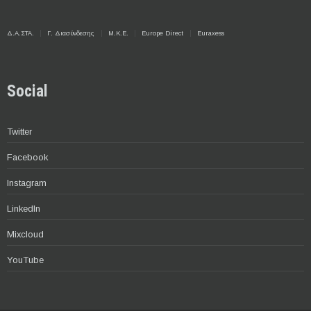
Δ.Α.ΣΤΑ.
Γ. Διασύνδεσης
Μ.Κ.Ε.
Europe Direct
Euraxess
Social
Twitter
Facebook
Instagram
LinkedIn
Mixcloud
YouTube