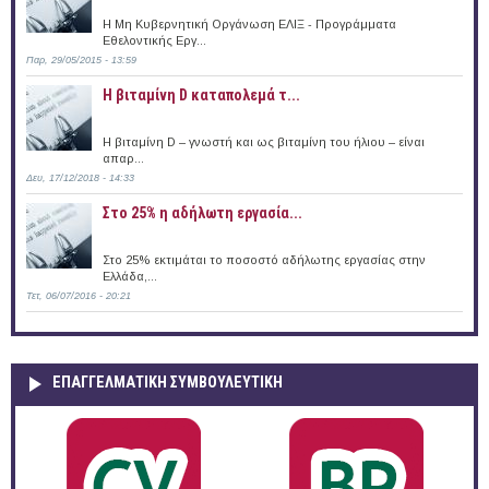
Η Μη Κυβερνητική Οργάνωση ΕΛΙΞ - Προγράμματα
Εθελοντικής Εργ...
Παρ, 29/05/2015 - 13:59
Η βιταμίνη D καταπολεμά τ...
Η βιταμίνη D – γνωστή και ως βιταμίνη του ήλιου – είναι
απαρ...
Δευ, 17/12/2018 - 14:33
Στο 25% η αδήλωτη εργασία...
Στο 25% εκτιμάται το ποσοστό αδήλωτης εργασίας στην
Ελλάδα,...
Τετ, 06/07/2016 - 20:21
ΕΠΑΓΓΕΛΜΑΤΙΚΉ ΣΥΜΒΟΥΛΕΥΤΙΚΉ