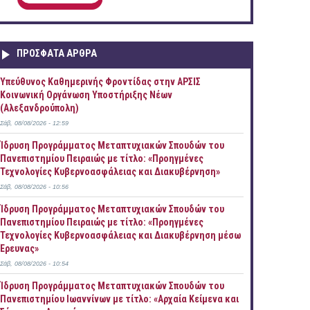
ΠΡOΣΦΑΤΑ AΡΘΡΑ
Yπεύθυνος Καθημερινής Φροντίδας στην ΑΡΣΙΣ
Κοινωνική Οργάνωση Υποστήριξης Νέων
(Αλεξανδρούπολη)
Σάβ, 08/08/2026 - 12:59
Ίδρυση Προγράμματος Μεταπτυχιακών Σπουδών του
Πανεπιστημίου Πειραιώς με τίτλο: «Προηγμένες
Τεχνολογίες Κυβερνοασφάλειας και Διακυβέρνηση»
Σάβ, 08/08/2026 - 10:56
Ίδρυση Προγράμματος Μεταπτυχιακών Σπουδών του
Πανεπιστημίου Πειραιώς με τίτλο: «Προηγμένες
Τεχνολογίες Κυβερνοασφάλειας και Διακυβέρνηση μέσω
Έρευνας»
Σάβ, 08/08/2026 - 10:54
Ίδρυση Προγράμματος Μεταπτυχιακών Σπουδών του
Πανεπιστημίου Ιωαννίνων με τίτλο: «Αρχαία Κείμενα και