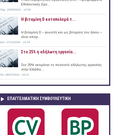
Εθελοντικής Εργ...
Παρ, 29/05/2015 - 13:59
Η βιταμίνη D καταπολεμά τ...
Η βιταμίνη D – γνωστή και ως βιταμίνη του ήλιου –
είναι απαρ...
Δευ, 17/12/2018 - 14:33
Στο 25% η αδήλωτη εργασία...
Στο 25% εκτιμάται το ποσοστό αδήλωτης εργασίας
στην Ελλάδα,...
Τετ, 06/07/2016 - 20:21
ΕΠΑΓΓΕΛΜΑΤΙΚΉ ΣΥΜΒΟΥΛΕΥΤΙΚΉ