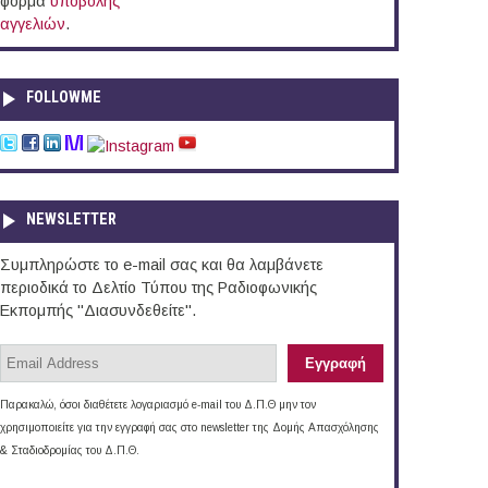
φόρμα
υποβολής
αγγελιών
.
FOLLOWME
NEWSLETTER
Συμπληρώστε το e-mail σας και θα λαμβάνετε
περιοδικά το Δελτίο Τύπου της Ραδιοφωνικής
Εκπομπής "Διασυνδεθείτε".
Παρακαλώ, όσοι διαθέτετε λογαριασμό e-mail του Δ.Π.Θ μην τον
χρησιμοποιείτε για την εγγραφή σας στο newsletter της Δομής Απασχόλησης
& Σταδιοδρομίας του Δ.Π.Θ.