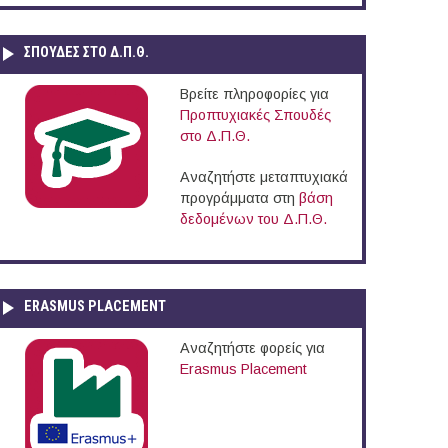
ΣΠΟΥΔΈΣ ΣΤΟ Δ.Π.Θ.
Βρείτε πληροφορίες για
Προπτυχιακές Σπουδές
στο Δ.Π.Θ.
Αναζητήστε μεταπτυχιακά
προγράμματα στη
βάση
δεδομένων του Δ.Π.Θ.
ERASMUS PLACEMENT
Αναζητήστε φορείς για
Erasmus Placement