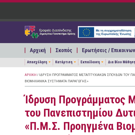
Παράκαμψη προς το κυρίως περιεχόμενο
Αρχική
Σκοπός
Ερωτήσεις / Επικοινων
Απασχόληση
Κατάρτιση
Εκπαίδευση
Δια Βίου Μάθησ
ΑΡΧΙΚΉ
/ ΊΔΡΥΣΗ ΠΡΟΓΡΆΜΜΑΤΟΣ ΜΕΤΑΠΤΥΧΙΑΚΏΝ ΣΠΟΥΔΏΝ ΤΟΥ ΠΑΝ
ΒΙΟΜΗΧΑΝΙΚΆ ΣΥΣΤΉΜΑΤΑ ΠΑΡΑΓΩΓΉΣ»
Ίδρυση Προγράμματος 
του Πανεπιστημίου Δυτι
«Π.Μ.Σ. Προηγμένα Βιο