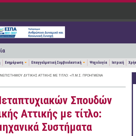
ία
η
Ενημέρωση
Επαγγελματική Συμβουλευτική
Ψυχολογία
Ιατρική
Χρήσ
ΕΠΙΣΤΗΜΊΟΥ ΔΥΤΙΚΉΣ ΑΤΤΙΚΉΣ ΜΕ ΤΊΤΛΟ: «Π.Μ.Σ. ΠΡΟΗΓΜΈΝΑ
Μεταπτυχιακών Σπουδών
κής Αττικής με τίτλο:
μηχανικά Συστήματα