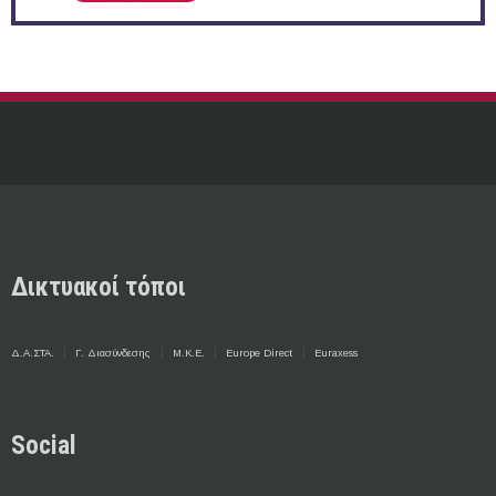
Δικτυακοί τόποι
Δ.Α.ΣΤΑ.
Γ. Διασύνδεσης
Μ.Κ.Ε.
Europe Direct
Euraxess
Social