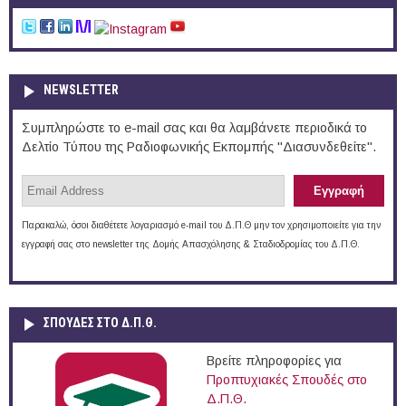
NEWSLETTER
Συμπληρώστε το e-mail σας και θα λαμβάνετε περιοδικά το
Δελτίο Τύπου της Ραδιοφωνικής Εκπομπής "Διασυνδεθείτε".
Παρακαλώ, όσοι διαθέτετε λογαριασμό e-mail του Δ.Π.Θ μην τον χρησιμοποιείτε για την
εγγραφή σας στο newsletter της Δομής Απασχόλησης & Σταδιοδρομίας του Δ.Π.Θ.
ΣΠΟΥΔΈΣ ΣΤΟ Δ.Π.Θ.
Βρείτε πληροφορίες για
Προπτυχιακές Σπουδές στο
Δ.Π.Θ.