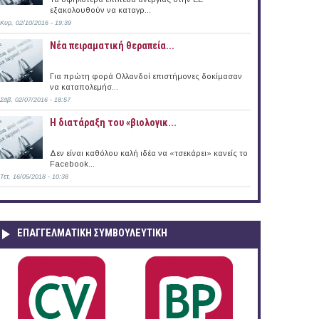
εξακολουθούν να καταγρ...
Κυρ, 02/10/2016 - 19:39
Νέα πειραματική θεραπεία...
Για πρώτη φορά Ολλανδοί επιστήμονες δοκίμασαν
να καταπολεμήσ...
Σάβ, 02/07/2016 - 18:57
Η διατάραξη του «βιολογικ...
Δεν είναι καθόλου καλή ιδέα να «τσεκάρει» κανείς το
Facebook...
Τετ, 16/05/2018 - 10:38
ΕΠΑΓΓΕΛΜΑΤΙΚΉ ΣΥΜΒΟΥΛΕΥΤΙΚΉ