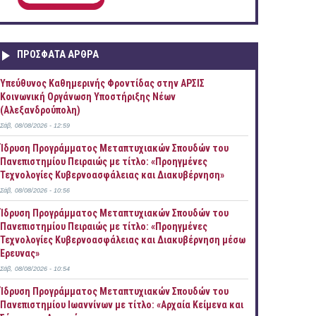
ΠΡOΣΦΑΤΑ AΡΘΡΑ
Yπεύθυνος Καθημερινής Φροντίδας στην ΑΡΣΙΣ
Κοινωνική Οργάνωση Υποστήριξης Νέων
(Αλεξανδρούπολη)
Σάβ, 08/08/2026 - 12:59
Ίδρυση Προγράμματος Μεταπτυχιακών Σπουδών του
Πανεπιστημίου Πειραιώς με τίτλο: «Προηγμένες
Τεχνολογίες Κυβερνοασφάλειας και Διακυβέρνηση»
Σάβ, 08/08/2026 - 10:56
Ίδρυση Προγράμματος Μεταπτυχιακών Σπουδών του
Πανεπιστημίου Πειραιώς με τίτλο: «Προηγμένες
Τεχνολογίες Κυβερνοασφάλειας και Διακυβέρνηση μέσω
Έρευνας»
Σάβ, 08/08/2026 - 10:54
Ίδρυση Προγράμματος Μεταπτυχιακών Σπουδών του
Πανεπιστημίου Ιωαννίνων με τίτλο: «Αρχαία Κείμενα και