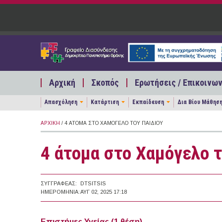
Παράκαμψη προς το κυρίως περιεχόμενο
Αρχική
Σκοπός
Ερωτήσεις / Επικοινων
Απασχόληση
Κατάρτιση
Εκπαίδευση
Δια Βίου Μάθησ
ΑΡΧΙΚΉ
/ 4 ΆΤΟΜΑ ΣΤΟ ΧΑΜΌΓΕΛΟ ΤΟΥ ΠΑΙΔΙΟΎ
4 άτομα στο Χαμόγελο τ
ΣΥΓΓΡΑΦΈΑΣ:
DTSITSIS
ΗΜΕΡΟΜΗΝΊΑ:
ΑΥΓ 02, 2025 17:18
Επιστήμες Υγείας (1 θέση)