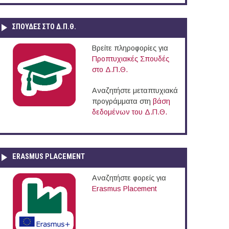
ΣΠΟΥΔΈΣ ΣΤΟ Δ.Π.Θ.
Βρείτε πληροφορίες για
Προπτυχιακές Σπουδές
στο Δ.Π.Θ.
Αναζητήστε μεταπτυχιακά
προγράμματα στη
βάση
δεδομένων του Δ.Π.Θ.
ERASMUS PLACEMENT
Αναζητήστε φορείς για
Erasmus Placement