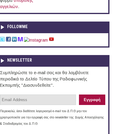
φόρμα
υποβολής
αγγελιών
.
FOLLOWME
NEWSLETTER
Συμπληρώστε το e-mail σας και θα λαμβάνετε
περιοδικά το Δελτίο Τύπου της Ραδιοφωνικής
Εκπομπής "Διασυνδεθείτε".
Παρακαλώ, όσοι διαθέτετε λογαριασμό e-mail του Δ.Π.Θ μην τον
χρησιμοποιείτε για την εγγραφή σας στο newsletter της Δομής Απασχόλησης
& Σταδιοδρομίας του Δ.Π.Θ.