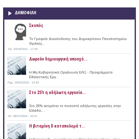
ΔΗΜΟΦΙΛΗ
Σκοπός
Το Γραφείο Διασύνδεσης του Δημοκρίτειου Πανεπιστημίου
Θράκης...
Τρί, 03/04/2012 - 17:34
Δωρεάν δημιουργική απασχό...
Η Μη Κυβερνητική Οργάνωση ΕΛΙΞ - Προγράμματα
Εθελοντικής Εργ...
Παρ, 29/05/2015 - 13:59
Στο 25% η αδήλωτη εργασία...
Στο 25% εκτιμάται το ποσοστό αδήλωτης εργασίας στην
Ελλάδα,...
Τετ, 06/07/2016 - 20:21
Η βιταμίνη D καταπολεμά τ...