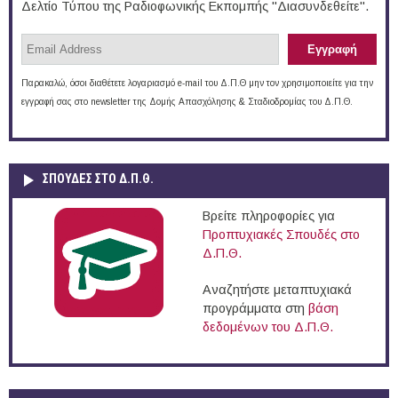
Δελτίο Τύπου της Ραδιοφωνικής Εκπομπής "Διασυνδεθείτε".
Παρακαλώ, όσοι διαθέτετε λογαριασμό e-mail του Δ.Π.Θ μην τον χρησιμοποιείτε για την
εγγραφή σας στο newsletter της Δομής Απασχόλησης & Σταδιοδρομίας του Δ.Π.Θ.
ΣΠΟΥΔΈΣ ΣΤΟ Δ.Π.Θ.
Βρείτε πληροφορίες για
Προπτυχιακές Σπουδές στο
Δ.Π.Θ.
Αναζητήστε μεταπτυχιακά
προγράμματα στη
βάση
δεδομένων του Δ.Π.Θ.