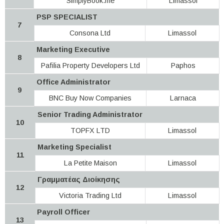
SimplyBook.me
Limassol
PSP SPECIALIST
7
Consona Ltd
Limassol
Marketing Executive
8
Pafilia Property Developers Ltd
Paphos
Office Administrator
9
BNC Buy Now Companies
Larnaca
Senior Trading Administrator
10
TOPFX LTD
Limassol
Marketing Specialist
11
La Petite Maison
Limassol
Γραμματέας Διοίκησης
12
Victoria Trading Ltd
Limassol
Payroll Officer
13