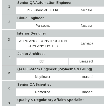
Senior QA Automation Engineer
1
iSX Financial EU Ltd
Nicosia
Cloud Engineer
2
Parsectix
Nicosia
Interior Designer
3
AFRICANOS CONSTRUCTION
Larnaca
COMPANY LIMITED
Junior Architect
4
bbf:
Limassol
QA Full-stack Engineer (Payments & Billing)
5
Mayflower
Limassol
Senior QA Scientist
6
Remedica
Limassol
Quality & Regulatory Affairs Specialist
7