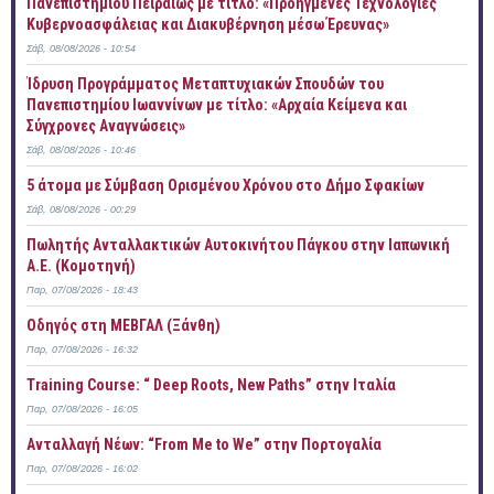
Πανεπιστημίου Πειραιώς με τίτλο: «Προηγμένες Τεχνολογίες
Κυβερνοασφάλειας και Διακυβέρνηση μέσω Έρευνας»
Σάβ, 08/08/2026 - 10:54
Ίδρυση Προγράμματος Μεταπτυχιακών Σπουδών του
Πανεπιστημίου Ιωαννίνων με τίτλο: «Αρχαία Κείμενα και
Σύγχρονες Αναγνώσεις»
Σάβ, 08/08/2026 - 10:46
5 άτομα με Σύμβαση Ορισμένου Χρόνου στο Δήμο Σφακίων
Σάβ, 08/08/2026 - 00:29
Πωλητής Ανταλλακτικών Αυτοκινήτου Πάγκου στην Ιαπωνική
Α.Ε. (Κομοτηνή)
Παρ, 07/08/2026 - 18:43
Οδηγός στη ΜΕΒΓΑΛ (Ξάνθη)
Παρ, 07/08/2026 - 16:32
Training Course: “ Deep Roots, New Paths” στην Ιταλία
Παρ, 07/08/2026 - 16:05
Ανταλλαγή Νέων: “From Me to We” στην Πορτογαλία
Παρ, 07/08/2026 - 16:02