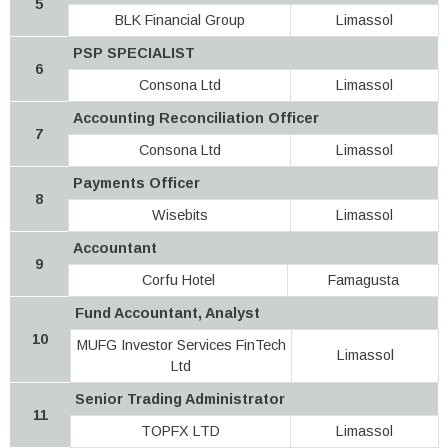
5
BLK Financial Group
Limassol
PSP SPECIALIST
6
Consona Ltd
Limassol
Accounting Reconciliation Officer
7
Consona Ltd
Limassol
Payments Officer
8
Wisebits
Limassol
Accountant
9
Corfu Hotel
Famagusta
Fund Accountant, Analyst
10
MUFG Investor Services FinTech
Limassol
Ltd
Senior Trading Administrator
11
TOPFX LTD
Limassol