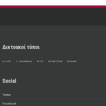
Δικτυακοί τόποι
Δ.Α.ΣΤΑ.
Γ. Διασύνδεσης
Μ.Κ.Ε.
Europe Direct
Euraxess
Social
Twitter
Facebook