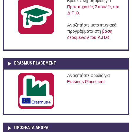
Βρείτε πληροφορίες για
Προπτυχιακές Σπουδές στο
Δ.Π.Θ.
Αναζητήστε μεταπτυχιακά
προγράμματα στη
βάση
δεδομένων του Δ.Π.Θ.
ERASMUS PLACEMENT
Αναζητήστε φορείς για
Erasmus Placement
ΠΡOΣΦΑΤΑ AΡΘΡΑ