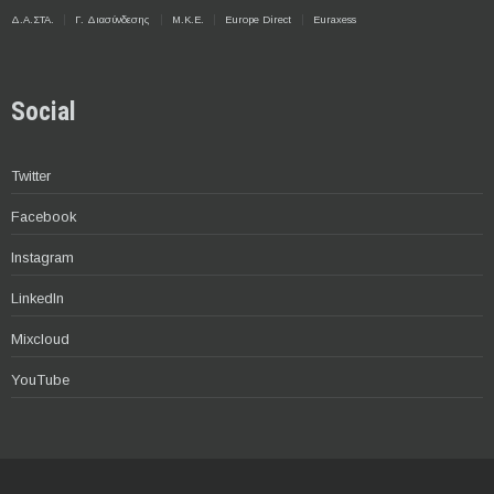
Δ.Α.ΣΤΑ.
Γ. Διασύνδεσης
Μ.Κ.Ε.
Europe Direct
Euraxess
Social
Twitter
Facebook
Instagram
LinkedIn
Mixcloud
YouTube