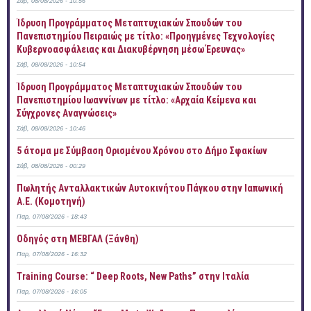
Σάβ, 08/08/2026 - 10:56
Ίδρυση Προγράμματος Μεταπτυχιακών Σπουδών του
Πανεπιστημίου Πειραιώς με τίτλο: «Προηγμένες Τεχνολογίες
Κυβερνοασφάλειας και Διακυβέρνηση μέσω Έρευνας»
Σάβ, 08/08/2026 - 10:54
Ίδρυση Προγράμματος Μεταπτυχιακών Σπουδών του
Πανεπιστημίου Ιωαννίνων με τίτλο: «Αρχαία Κείμενα και
Σύγχρονες Αναγνώσεις»
Σάβ, 08/08/2026 - 10:46
5 άτομα με Σύμβαση Ορισμένου Χρόνου στο Δήμο Σφακίων
Σάβ, 08/08/2026 - 00:29
Πωλητής Ανταλλακτικών Αυτοκινήτου Πάγκου στην Ιαπωνική
Α.Ε. (Κομοτηνή)
Παρ, 07/08/2026 - 18:43
Οδηγός στη ΜΕΒΓΑΛ (Ξάνθη)
Παρ, 07/08/2026 - 16:32
Training Course: “ Deep Roots, New Paths” στην Ιταλία
Παρ, 07/08/2026 - 16:05