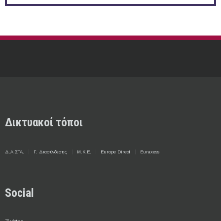
Δικτυακοί τόποι
Δ.Α.ΣΤΑ.
Γ. Διασύνδεσης
Μ.Κ.Ε.
Europe Direct
Euraxess
Social