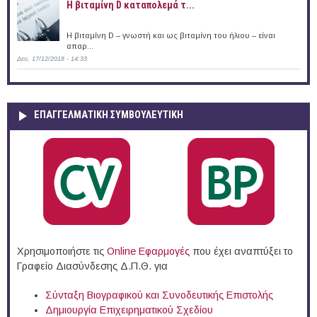
Η βιταμίνη D καταπολεμά τ...
Η βιταμίνη D – γνωστή και ως βιταμίνη του ήλιου – είναι
απαρ...
Δευ, 17/12/2018 - 14:33
ΕΠΑΓΓΕΛΜΑΤΙΚΉ ΣΥΜΒΟΥΛΕΥΤΙΚΉ
Χρησιμοποιήστε τις
Online Eφαρμογές
που έχει αναπτύξει το
Γραφείο Διασύνδεσης Δ.Π.Θ. για
Σύνταξη Βιογραφικού και Συνοδευτικής Επιστολής
Δημιουργία Επιχειρηματικού Σχεδίου