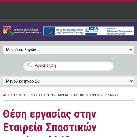
Παράκαμψη προς το κυρίως περιεχόμενο
ΑΡΧΙΚΉ
/ ΘΈΣΗ ΕΡΓΑΣΊΑΣ ΣΤΗΝ ΕΤΑΙΡΕΊΑ ΣΠΑΣΤΙΚΏΝ ΒΟΡΕΊΟΥ ΕΛΛΆΔΑΣ
Θέση εργασίας στην
Εταιρεία Σπαστικών