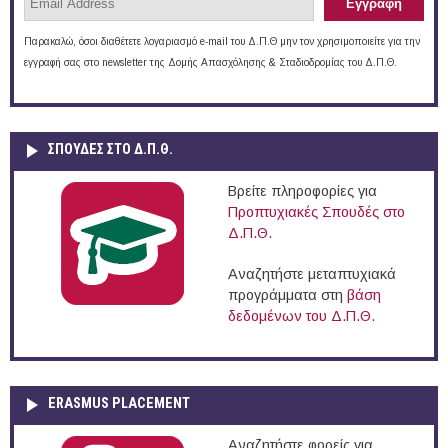
Παρακαλώ, όσοι διαθέτετε λογαριασμό e-mail του Δ.Π.Θ μην τον χρησιμοποιείτε για την
εγγραφή σας στο newsletter της Δομής Απασχόλησης & Σταδιοδρομίας του Δ.Π.Θ.
ΣΠΟΥΔΈΣ ΣΤΟ Δ.Π.Θ.
Βρείτε πληροφορίες για
Προπτυχιακές Σπουδές στο
Δ.Π.Θ.
Αναζητήστε μεταπτυχιακά
προγράμματα στη
βάση
δεδομένων του Δ.Π.Θ.
ERASMUS PLACEMENT
Αναζητήστε φορείς για