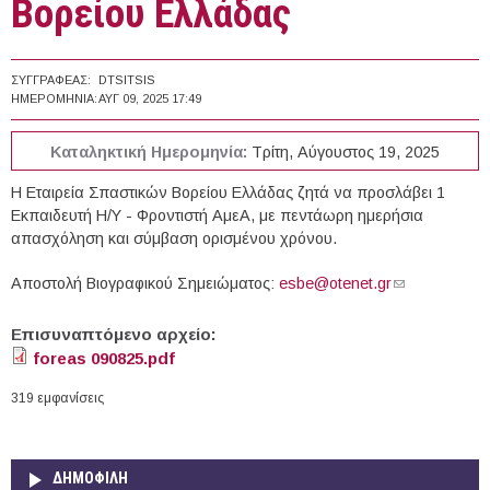
Βορείου Ελλάδας
ΣΥΓΓΡΑΦΈΑΣ:
DTSITSIS
ΗΜΕΡΟΜΗΝΊΑ:
ΑΥΓ 09, 2025 17:49
Καταληκτική Ημερομηνία:
Τρίτη, Αύγουστος 19, 2025
Η Εταιρεία Σπαστικών Βορείου Ελλάδας ζητά να προσλάβει 1
Εκπαιδευτή Η/Υ - Φροντιστή ΑμεΑ, με πεντάωρη ημερήσια
απασχόληση και σύμβαση ορισμένου χρόνου.
Αποστολή Βιογραφικού Σημειώματος:
esbe@otenet.gr
(link sends e-
mail)
Επισυναπτόμενο αρχείο:
foreas 090825.pdf
319 εμφανίσεις
ΔΗΜΟΦΙΛΗ