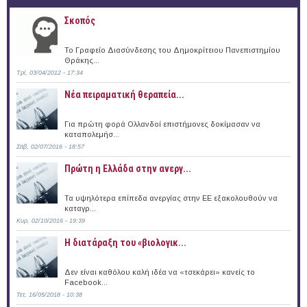
Σκοπός
Το Γραφείο Διασύνδεσης του Δημοκρίτειου Πανεπιστημίου
Θράκης...
Τρί, 03/04/2012 - 17:34
Νέα πειραματική θεραπεία...
Για πρώτη φορά Ολλανδοί επιστήμονες δοκίμασαν να
καταπολεμήσ...
Σάβ, 02/07/2016 - 18:57
Πρώτη η Ελλάδα στην ανεργ...
Τα υψηλότερα επίπεδα ανεργίας στην ΕΕ εξακολουθούν να
καταγρ...
Κυρ, 02/10/2016 - 19:39
Η διατάραξη του «βιολογικ...
Δεν είναι καθόλου καλή ιδέα να «τσεκάρει» κανείς το
Facebook...
Τετ, 16/05/2018 - 10:38