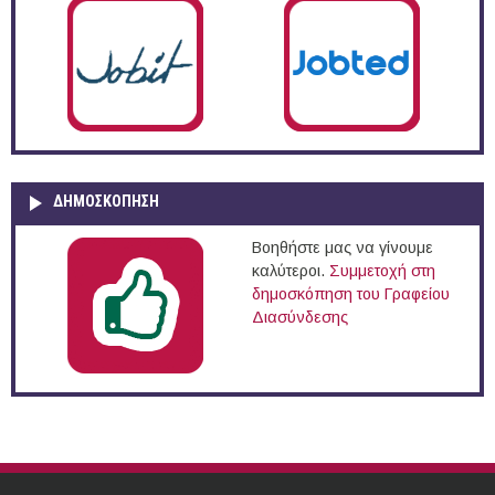
ΔΗΜΟΣΚΌΠΗΣΗ
Βοηθήστε μας να γίνουμε
καλύτεροι.
Συμμετοχή στη
δημοσκόπηση του Γραφείου
Διασύνδεσης