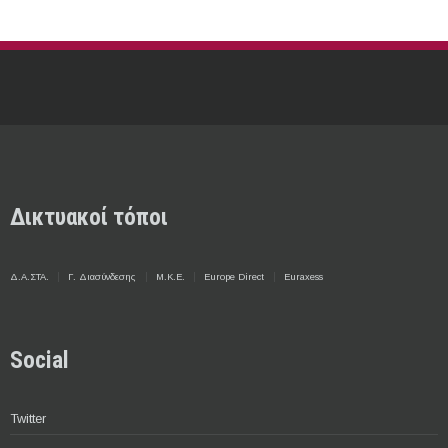
Δικτυακοί τόποι
Δ.Α.ΣΤΑ.
Γ. Διασύνδεσης
Μ.Κ.Ε.
Europe Direct
Euraxess
Social
Twitter