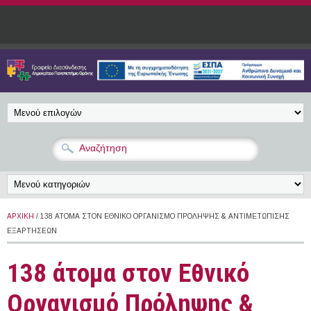
Παράκαμψη προς το κυρίως περιεχόμενο
ΑΡΧΙΚΉ
/ 138 ΆΤΟΜΑ ΣΤΟΝ ΕΘΝΙΚΌ ΟΡΓΑΝΙΣΜΌ ΠΡΌΛΗΨΗΣ & ΑΝΤΙΜΕΤΏΠΙΣΗΣ
ΕΞΑΡΤΉΣΕΩΝ
138 άτομα στον Εθνικό
Οργανισμό Πρόληψης &