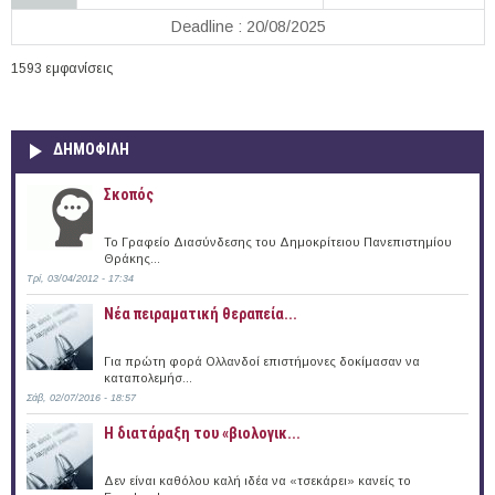
Deadline : 20/08/2025
1593 εμφανίσεις
ΔΗΜΟΦΙΛΗ
Σκοπός
Το Γραφείο Διασύνδεσης του Δημοκρίτειου Πανεπιστημίου
Θράκης...
Τρί, 03/04/2012 - 17:34
Νέα πειραματική θεραπεία...
Για πρώτη φορά Ολλανδοί επιστήμονες δοκίμασαν να
καταπολεμήσ...
Σάβ, 02/07/2016 - 18:57
Η διατάραξη του «βιολογικ...
Δεν είναι καθόλου καλή ιδέα να «τσεκάρει» κανείς το