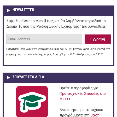
NEWSLETTER
Συμπληρώστε το e-mail σας και θα λαμβάνετε περιοδικά το
Δελτίο Τύπου της Ραδιοφωνικής Εκπομπής "Διασυνδεθείτε".
Παρακαλώ, όσοι διαθέτετε λογαριασμό e-mail του Δ.Π.Θ μην τον χρησιμοποιείτε για την
εγγραφή σας στο newsletter της Δομής Απασχόλησης & Σταδιοδρομίας του Δ.Π.Θ.
ΣΠΟΥΔΈΣ ΣΤΟ Δ.Π.Θ.
Βρείτε πληροφορίες για
Προπτυχιακές Σπουδές στο
Δ.Π.Θ.
Αναζητήστε μεταπτυχιακά
προγράμματα στη
βάση