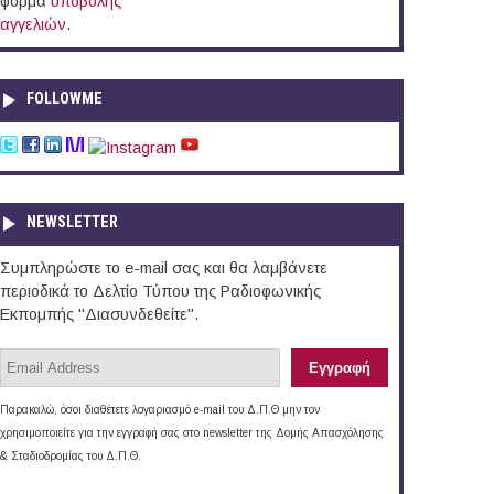
φόρμα
υποβολής
αγγελιών
.
FOLLOWME
NEWSLETTER
Συμπληρώστε το e-mail σας και θα λαμβάνετε
περιοδικά το Δελτίο Τύπου της Ραδιοφωνικής
Εκπομπής "Διασυνδεθείτε".
Παρακαλώ, όσοι διαθέτετε λογαριασμό e-mail του Δ.Π.Θ μην τον
χρησιμοποιείτε για την εγγραφή σας στο newsletter της Δομής Απασχόλησης
& Σταδιοδρομίας του Δ.Π.Θ.