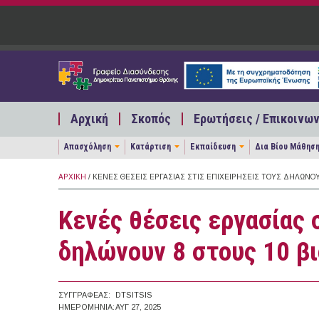
Παράκαμψη προς το κυρίως περιεχόμενο
Αρχική
Σκοπός
Ερωτήσεις / Επικοινων
Απασχόληση
Κατάρτιση
Εκπαίδευση
Δια Βίου Μάθησ
ΑΡΧΙΚΉ
/ ΚΕΝΈΣ ΘΈΣΕΙΣ ΕΡΓΑΣΊΑΣ ΣΤΙΣ ΕΠΙΧΕΙΡΉΣΕΙΣ ΤΟΥΣ ΔΗΛΏΝΟ
Κενές θέσεις εργασίας 
δηλώνουν 8 στους 10 β
ΣΥΓΓΡΑΦΈΑΣ:
DTSITSIS
ΗΜΕΡΟΜΗΝΊΑ:
ΑΥΓ 27, 2025