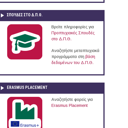
ΣΠΟΥΔΈΣ ΣΤΟ Δ.Π.Θ.
Βρείτε πληροφορίες για
Προπτυχιακές Σπουδές
στο Δ.Π.Θ.
Αναζητήστε μεταπτυχιακά
προγράμματα στη
βάση
δεδομένων του Δ.Π.Θ.
ERASMUS PLACEMENT
Αναζητήστε φορείς για
Erasmus Placement