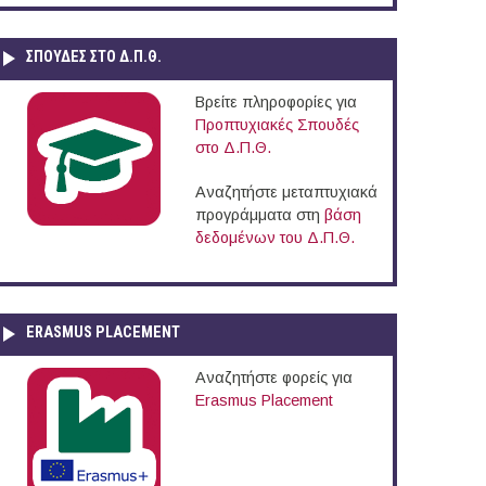
ΣΠΟΥΔΈΣ ΣΤΟ Δ.Π.Θ.
Βρείτε πληροφορίες για
Προπτυχιακές Σπουδές
στο Δ.Π.Θ.
Αναζητήστε μεταπτυχιακά
προγράμματα στη
βάση
δεδομένων του Δ.Π.Θ.
ERASMUS PLACEMENT
Αναζητήστε φορείς για
Erasmus Placement