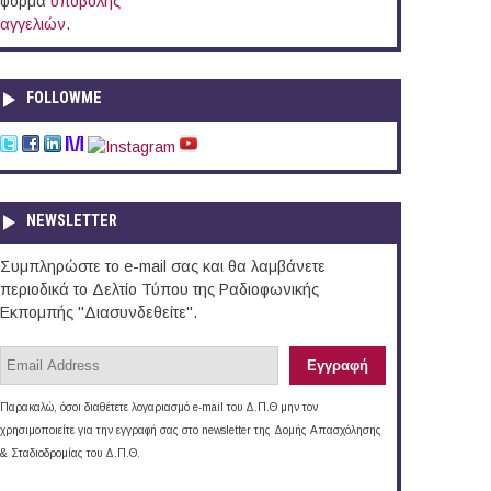
φόρμα
υποβολής
αγγελιών
.
FOLLOWME
NEWSLETTER
Συμπληρώστε το e-mail σας και θα λαμβάνετε
περιοδικά το Δελτίο Τύπου της Ραδιοφωνικής
Εκπομπής "Διασυνδεθείτε".
Παρακαλώ, όσοι διαθέτετε λογαριασμό e-mail του Δ.Π.Θ μην τον
χρησιμοποιείτε για την εγγραφή σας στο newsletter της Δομής Απασχόλησης
& Σταδιοδρομίας του Δ.Π.Θ.