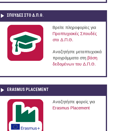
ΣΠΟΥΔΈΣ ΣΤΟ Δ.Π.Θ.
Βρείτε πληροφορίες για
Προπτυχιακές Σπουδές
στο Δ.Π.Θ.
Αναζητήστε μεταπτυχιακά
προγράμματα στη
βάση
δεδομένων του Δ.Π.Θ.
ERASMUS PLACEMENT
Αναζητήστε φορείς για
Erasmus Placement