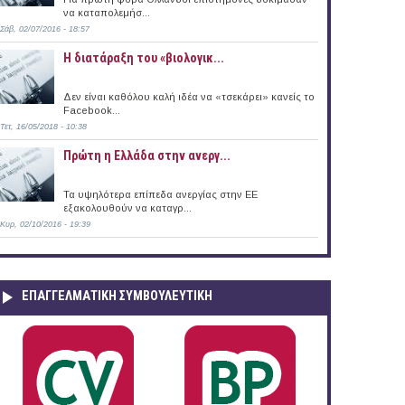
να καταπολεμήσ...
Σάβ, 02/07/2016 - 18:57
Η διατάραξη του «βιολογικ...
Δεν είναι καθόλου καλή ιδέα να «τσεκάρει» κανείς το
Facebook...
Τετ, 16/05/2018 - 10:38
Πρώτη η Ελλάδα στην ανεργ...
Τα υψηλότερα επίπεδα ανεργίας στην ΕΕ
εξακολουθούν να καταγρ...
Κυρ, 02/10/2016 - 19:39
ΕΠΑΓΓΕΛΜΑΤΙΚΉ ΣΥΜΒΟΥΛΕΥΤΙΚΉ