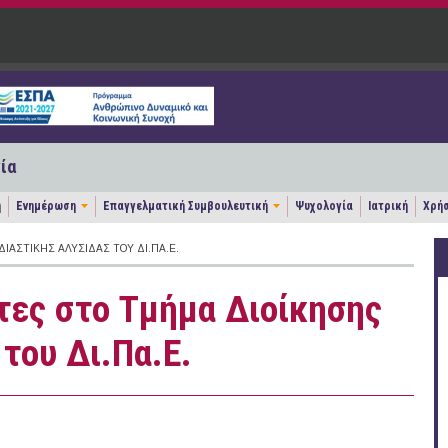
ία
η
Ενημέρωση
Επαγγελματική Συμβουλευτική
Ψυχολογία
Ιατρική
Χρήσ
ΑΣΤΙΚΉΣ ΑΛΥΣΊΔΑΣ ΤΟΥ ΔΙ.ΠΑ.Ε.
τες στο Τμήμα Διοίκησης
του Δι.Πα.Ε.