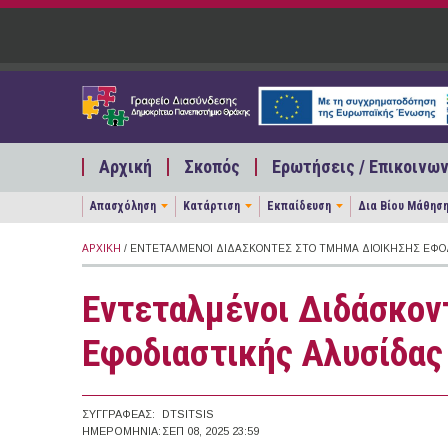
Παράκαμψη προς το κυρίως περιεχόμενο
Αρχική
Σκοπός
Ερωτήσεις / Επικοινων
Απασχόληση
Κατάρτιση
Εκπαίδευση
Δια Βίου Μάθησ
ΑΡΧΙΚΉ
/ ΕΝΤΕΤΑΛΜΈΝΟΙ ΔΙΔΆΣΚΟΝΤΕΣ ΣΤΟ ΤΜΉΜΑ ΔΙΟΊΚΗΣΗΣ ΕΦΟΔΙ
Εντεταλμένοι Διδάσκον
Εφοδιαστικής Αλυσίδας 
ΣΥΓΓΡΑΦΈΑΣ:
DTSITSIS
ΗΜΕΡΟΜΗΝΊΑ:
ΣΕΠ 08, 2025 23:59