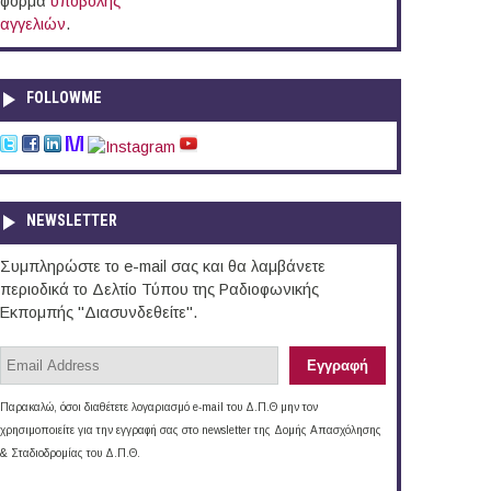
φόρμα
υποβολής
αγγελιών
.
FOLLOWME
NEWSLETTER
Συμπληρώστε το e-mail σας και θα λαμβάνετε
περιοδικά το Δελτίο Τύπου της Ραδιοφωνικής
Εκπομπής "Διασυνδεθείτε".
Παρακαλώ, όσοι διαθέτετε λογαριασμό e-mail του Δ.Π.Θ μην τον
χρησιμοποιείτε για την εγγραφή σας στο newsletter της Δομής Απασχόλησης
& Σταδιοδρομίας του Δ.Π.Θ.