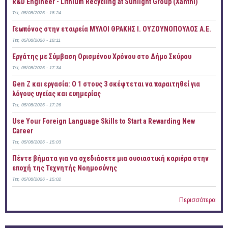
R&D Engineer - Lithium Recycling at Sunlight Group (Xanthi)
Τετ, 05/08/2026 - 18:24
Γεωπόνος στην εταιρεία ΜΥΛΟΙ ΘΡΑΚΗΣ Ι. ΟΥΖΟΥΝΟΠΟΥΛΟΣ Α.Ε.
Τετ, 05/08/2026 - 18:11
Εργάτης με Σύμβαση Ορισμένου Χρόνου στο Δήμο Σκύρου
Τετ, 05/08/2026 - 17:34
Gen Z και εργασία: Ο 1 στους 3 σκέφτεται να παραιτηθεί για
λόγους υγείας και ευημερίας
Τετ, 05/08/2026 - 17:26
Use Your Foreign Language Skills to Start a Rewarding New
Career
Τετ, 05/08/2026 - 15:03
Πέντε βήματα για να σχεδιάσετε μια ουσιαστική καριέρα στην
εποχή της Τεχνητής Νοημοσύνης
Τετ, 05/08/2026 - 15:02
Περισσότερα