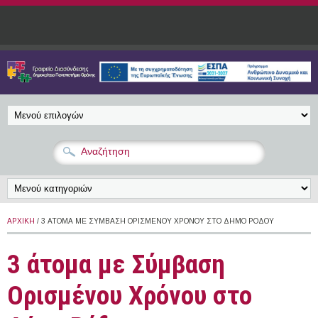
Παράκαμψη προς το κυρίως περιεχόμενο
ΑΡΧΙΚΉ
/ 3 ΆΤΟΜΑ ΜΕ ΣΎΜΒΑΣΗ ΟΡΙΣΜΈΝΟΥ ΧΡΌΝΟΥ ΣΤΟ ΔΉΜΟ ΡΌΔΟΥ
3 άτομα με Σύμβαση
Ορισμένου Χρόνου στο