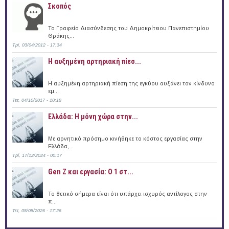
Σκοπός
Το Γραφείο Διασύνδεσης του Δημοκρίτειου Πανεπιστημίου
Θράκης...
Τρί, 03/04/2012 - 17:34
Η αυξημένη αρτηριακή πίεσ...
Η αυξημένη αρτηριακή πίεση της εγκύου αυξάνει τον κίνδυνο
εμ...
Τετ, 04/10/2017 - 10:18
Ελλάδα: Η μόνη χώρα στην...
Με αρνητικό πρόσημο κινήθηκε το κόστος εργασίας στην
Ελλάδα,...
Τρί, 17/12/2024 - 00:17
Gen Z και εργασία: Ο 1 στ...
Το θετικό σήμερα είναι ότι υπάρχει ισχυρός αντίλογος στην
π...
Τετ, 05/08/2026 - 17:26