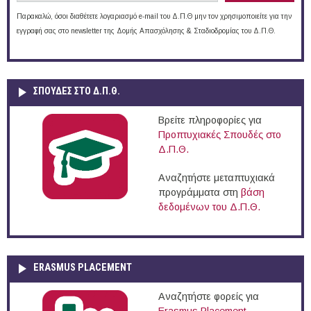
Παρακαλώ, όσοι διαθέτετε λογαριασμό e-mail του Δ.Π.Θ μην τον χρησιμοποιείτε για την
εγγραφή σας στο newsletter της Δομής Απασχόλησης & Σταδιοδρομίας του Δ.Π.Θ.
ΣΠΟΥΔΈΣ ΣΤΟ Δ.Π.Θ.
Βρείτε πληροφορίες για
Προπτυχιακές Σπουδές στο
Δ.Π.Θ.
Αναζητήστε μεταπτυχιακά
προγράμματα στη
βάση
δεδομένων του Δ.Π.Θ.
ERASMUS PLACEMENT
Αναζητήστε φορείς για