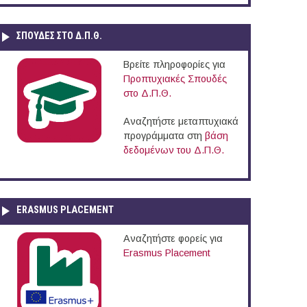
ΣΠΟΥΔΈΣ ΣΤΟ Δ.Π.Θ.
Βρείτε πληροφορίες για
Προπτυχιακές Σπουδές
στο Δ.Π.Θ.
Αναζητήστε μεταπτυχιακά
προγράμματα στη
βάση
δεδομένων του Δ.Π.Θ.
ERASMUS PLACEMENT
Αναζητήστε φορείς για
Erasmus Placement