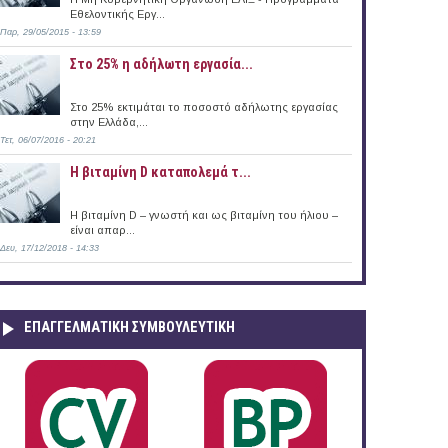
Εθελοντικής Εργ...
Παρ, 29/05/2015 - 13:59
Στο 25% η αδήλωτη εργασία...
Στο 25% εκτιμάται το ποσοστό αδήλωτης εργασίας
στην Ελλάδα,...
Τετ, 06/07/2016 - 20:21
Η βιταμίνη D καταπολεμά τ...
Η βιταμίνη D – γνωστή και ως βιταμίνη του ήλιου –
είναι απαρ...
Δευ, 17/12/2018 - 14:33
ΕΠΑΓΓΕΛΜΑΤΙΚΉ ΣΥΜΒΟΥΛΕΥΤΙΚΉ