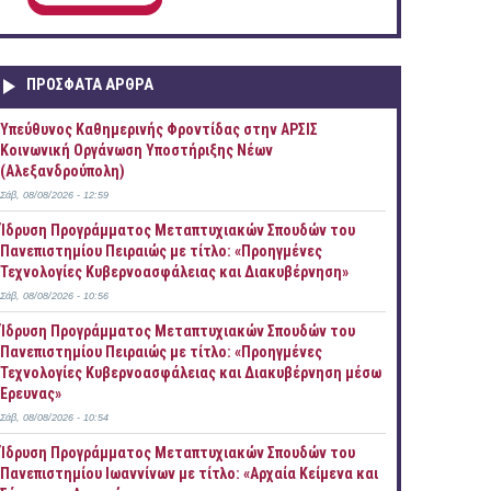
ΠΡOΣΦΑΤΑ AΡΘΡΑ
Yπεύθυνος Καθημερινής Φροντίδας στην ΑΡΣΙΣ
Κοινωνική Οργάνωση Υποστήριξης Νέων
(Αλεξανδρούπολη)
Σάβ, 08/08/2026 - 12:59
Ίδρυση Προγράμματος Μεταπτυχιακών Σπουδών του
Πανεπιστημίου Πειραιώς με τίτλο: «Προηγμένες
Τεχνολογίες Κυβερνοασφάλειας και Διακυβέρνηση»
Σάβ, 08/08/2026 - 10:56
Ίδρυση Προγράμματος Μεταπτυχιακών Σπουδών του
Πανεπιστημίου Πειραιώς με τίτλο: «Προηγμένες
Τεχνολογίες Κυβερνοασφάλειας και Διακυβέρνηση μέσω
Έρευνας»
Σάβ, 08/08/2026 - 10:54
Ίδρυση Προγράμματος Μεταπτυχιακών Σπουδών του
Πανεπιστημίου Ιωαννίνων με τίτλο: «Αρχαία Κείμενα και