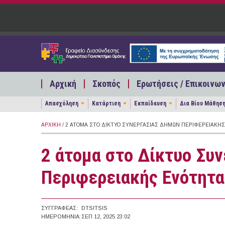
Παράκαμψη προς το κυρίως περιεχόμενο
Αρχική
Σκοπός
Ερωτήσεις / Επικοινων
Απασχόληση
Κατάρτιση
Εκπαίδευση
Δια Βίου Μάθησ
ΑΡΧΙΚΉ
/ 2 ΆΤΟΜΑ ΣΤΟ ΔΊΚΤΥΟ ΣΥΝΕΡΓΑΣΊΑΣ ΔΉΜΩΝ ΠΕΡΙΦΕΡΕΙΑΚΉ
2 άτομα στο Δίκτυο Συ
Περιφερειακής Ενότητα
ΣΥΓΓΡΑΦΈΑΣ:
DTSITSIS
ΗΜΕΡΟΜΗΝΊΑ:
ΣΕΠ 12, 2025 23:02