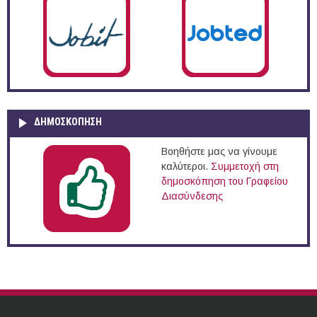
ΔΗΜΟΣΚΌΠΗΣΗ
Βοηθήστε μας να γίνουμε
καλύτεροι.
Συμμετοχή στη
δημοσκόπηση του Γραφείου
Διασύνδεσης