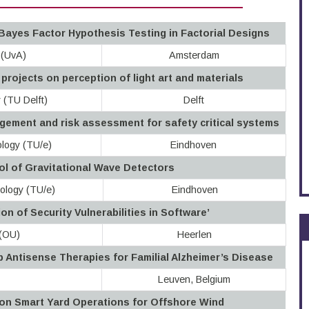
Bayes Factor Hypothesis Testing in Factorial Designs
 (UvA)
Amsterdam
ojects on perception of light art and materials
 (TU Delft)
Delft
gement and risk assessment for safety critical systems
ology (TU/e)
Eindhoven
rol of Gravitational Wave Detectors
ology (TU/e)
Eindhoven
n of Security Vulnerabilities in Software’
 (OU)
Heerlen
 Antisense Therapies for Familial Alzheimer’s Disease
Leuven, Belgium
on Smart Yard Operations for Offshore Wind