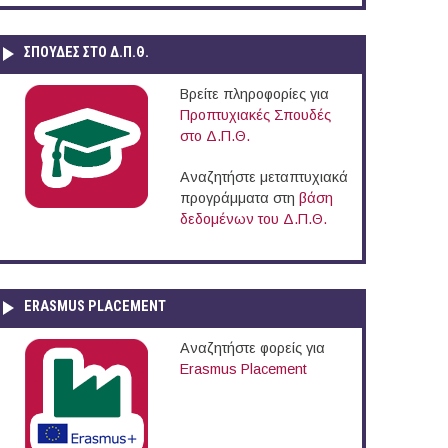
ΣΠΟΥΔΈΣ ΣΤΟ Δ.Π.Θ.
Βρείτε πληροφορίες για
Προπτυχιακές Σπουδές
στο Δ.Π.Θ.
Αναζητήστε μεταπτυχιακά
προγράμματα στη
βάση
δεδομένων του Δ.Π.Θ.
ERASMUS PLACEMENT
Αναζητήστε φορείς για
Erasmus Placement