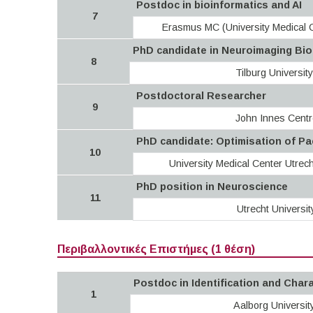
Postdoc in bioinformatics and AI
7
Erasmus MC (University Medical 
PhD candidate in Neuroimaging Biom
8
Tilburg University
Postdoctoral Researcher
9
John Innes Centr
PhD candidate: Optimisation of Pa
10
University Medical Center Utrec
PhD position in Neuroscience
11
Utrecht Universit
Περιβαλλοντικές Επιστήμες (1 θέση)
Postdoc in Identification and Chara
1
Aalborg Universit