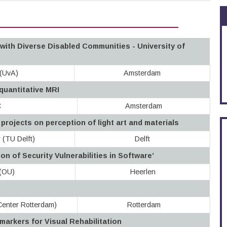
ith Diverse Disabled Communities - University of
 (UvA)
Amsterdam
quantitative MRI
C
Amsterdam
ojects on perception of light art and materials
 (TU Delft)
Delft
n of Security Vulnerabilities in Software’
 (OU)
Heerlen
Center Rotterdam)
Rotterdam
arkers for Visual Rehabilitation