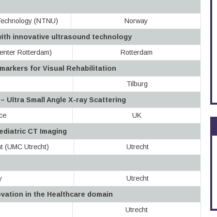
 Technology (NTNU)
Norway
with innovative ultrasound technology
enter Rotterdam)
Rotterdam
arkers for Visual Rehabilitation
Tilburg
 Ultra Small Angle X-ray Scattering
ce
UK
ediatric CT Imaging
ht (UMC Utrecht)
Utrecht
y
Utrecht
vation in the Healthcare domain
Utrecht