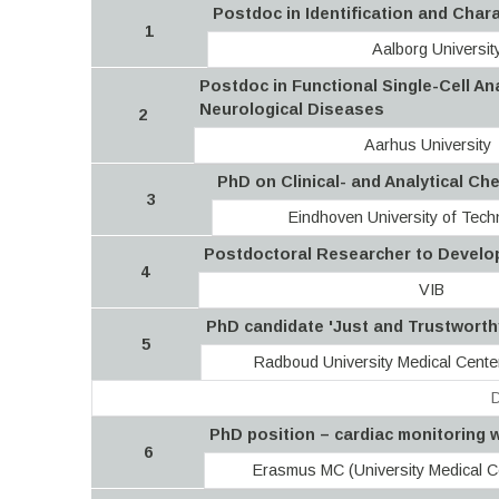
Postdoc in Identification and Chara
1
Aalborg Universit
Postdoc in Functional Single-Cell Ana
Neurological Diseases
2
Aarhus University
PhD on Clinical- and Analytical Ch
3
Eindhoven University of Tech
Postdoctoral Researcher to Develop
4
VIB
PhD candidate 'Just and Trustworthy 
5
Radboud University Medical Cent
D
PhD position – cardiac monitoring 
6
Erasmus MC (University Medical C