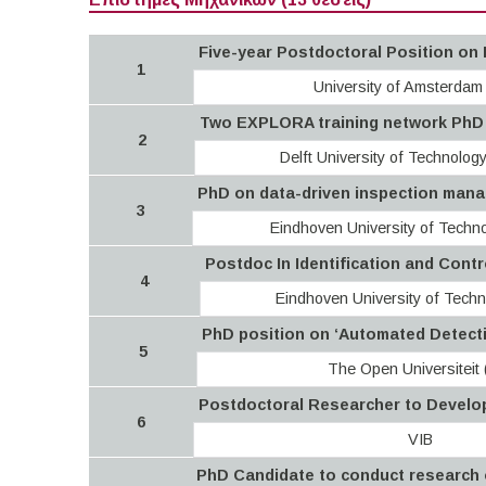
Five-year Postdoctoral Position on 
1
University of Amsterdam
Two EXPLORA training network PhD pr
2
Delft University of Technology
PhD on data-driven inspection mana
3
Eindhoven University of Techn
Postdoc In Identification and Cont
4
Eindhoven University of Techn
PhD position on ‘Automated Detectio
5
The Open Universiteit
Postdoctoral Researcher to Develop
6
VIB
PhD Candidate to conduct research 