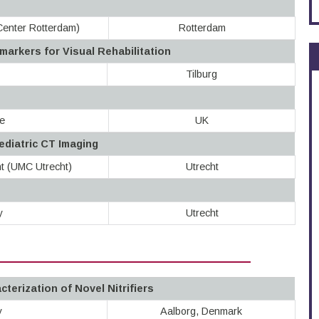
Center Rotterdam)
Rotterdam
arkers for Visual Rehabilitation
Tilburg
e
UK
ediatric CT Imaging
ht (UMC Utrecht)
Utrecht
y
Utrecht
cterization of Novel Nitrifiers
y
Aalborg, Denmark