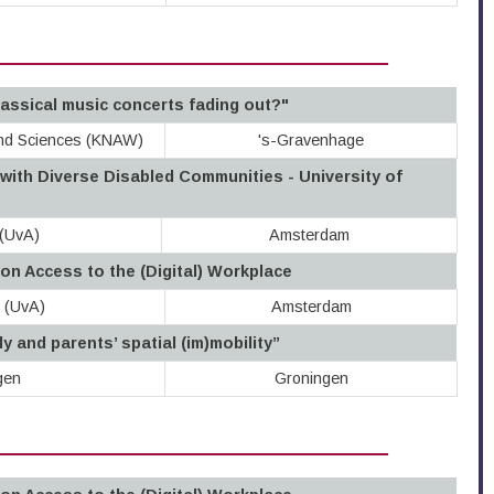
lassical music concerts fading out?"
and Sciences (KNAW)
's-Gravenhage
ith Diverse Disabled Communities - University of
 (UvA)
Amsterdam
n Access to the (Digital) Workplace
m (UvA)
Amsterdam
y and parents’ spatial (im)mobility”
gen
Groningen