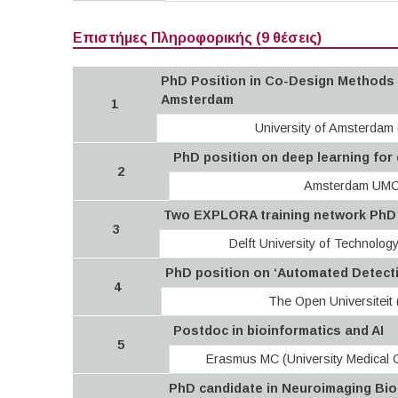
Επιστήμες Πληροφορικής (9 θέσεις)
PhD Position in Co-Design Methods w
Amsterdam
1
University of Amsterdam
PhD position on deep learning for 
2
Amsterdam UM
Two EXPLORA training network PhD pr
3
Delft University of Technology
PhD position on ‘Automated Detectio
4
The Open Universiteit
Postdoc in bioinformatics and AI
5
Erasmus MC (University Medical 
PhD candidate in Neuroimaging Biom