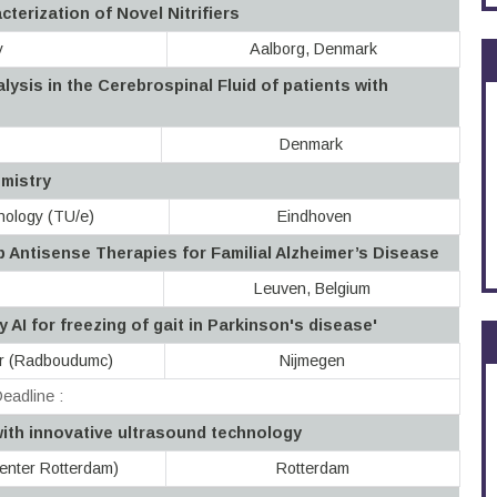
cterization of Novel Nitrifiers
y
Aalborg, Denmark
lysis in the Cerebrospinal Fluid of patients with
Denmark
emistry
nology (TU/e)
Eindhoven
 Antisense Therapies for Familial Alzheimer’s Disease
Leuven, Belgium
AI for freezing of gait in Parkinson's disease'
er (Radboudumc)
Nijmegen
eadline :
with innovative ultrasound technology
enter Rotterdam)
Rotterdam