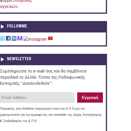
φόρμα
υποβολής
αγγελιών
.
FOLLOWME
NEWSLETTER
Συμπληρώστε το e-mail σας και θα λαμβάνετε
περιοδικά το Δελτίο Τύπου της Ραδιοφωνικής
Εκπομπής "Διασυνδεθείτε".
Παρακαλώ, όσοι διαθέτετε λογαριασμό e-mail του Δ.Π.Θ μην τον
χρησιμοποιείτε για την εγγραφή σας στο newsletter της Δομής Απασχόλησης
& Σταδιοδρομίας του Δ.Π.Θ.