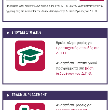
Παρακαλώ, όσοι διαθέτετε λογαριασμό e-mail του Δ.Π.Θ μην τον χρησιμοποιείτε για την
εγγραφή σας στο newsletter της Δομής Απασχόλησης & Σταδιοδρομίας του Δ.Π.Θ.
ΣΠΟΥΔΈΣ ΣΤΟ Δ.Π.Θ.
Βρείτε πληροφορίες για
Προπτυχιακές Σπουδές στο
Δ.Π.Θ.
Αναζητήστε μεταπτυχιακά
προγράμματα στη
βάση
δεδομένων του Δ.Π.Θ.
ERASMUS PLACEMENT
Αναζητήστε φορείς για