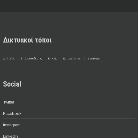
Δικτυακοί τόποι
Δ.Α.ΣΤΑ.
Γ. Διασύνδεσης
Μ.Κ.Ε.
Europe Direct
Euraxess
Social
Twitter
Facebook
Instagram
LinkedIn