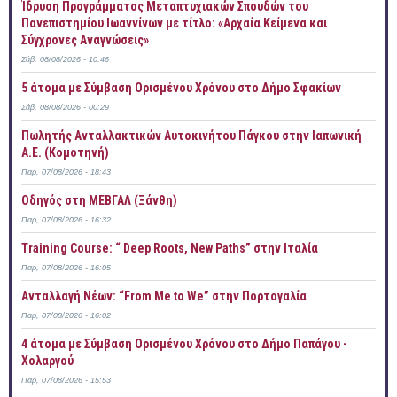
Ίδρυση Προγράμματος Μεταπτυχιακών Σπουδών του
Πανεπιστημίου Ιωαννίνων με τίτλο: «Αρχαία Κείμενα και
Σύγχρονες Αναγνώσεις»
Σάβ, 08/08/2026 - 10:46
5 άτομα με Σύμβαση Ορισμένου Χρόνου στο Δήμο Σφακίων
Σάβ, 08/08/2026 - 00:29
Πωλητής Ανταλλακτικών Αυτοκινήτου Πάγκου στην Ιαπωνική
Α.Ε. (Κομοτηνή)
Παρ, 07/08/2026 - 18:43
Οδηγός στη ΜΕΒΓΑΛ (Ξάνθη)
Παρ, 07/08/2026 - 16:32
Training Course: “ Deep Roots, New Paths” στην Ιταλία
Παρ, 07/08/2026 - 16:05
Ανταλλαγή Νέων: “From Me to We” στην Πορτογαλία
Παρ, 07/08/2026 - 16:02
4 άτομα με Σύμβαση Ορισμένου Χρόνου στο Δήμο Παπάγου -
Χολαργού
Παρ, 07/08/2026 - 15:53