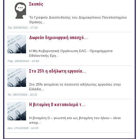
Σκοπός
Το Γραφείο Διασύνδεσης του Δημοκρίτειου Πανεπιστημίου
Θράκης...
Τρί, 03/04/2012 - 17:34
Δωρεάν δημιουργική απασχό...
Η Μη Κυβερνητική Οργάνωση ΕΛΙΞ - Προγράμματα
Εθελοντικής Εργ...
Παρ, 29/05/2015 - 13:59
Στο 25% η αδήλωτη εργασία...
Στο 25% εκτιμάται το ποσοστό αδήλωτης εργασίας στην
Ελλάδα,...
Τετ, 06/07/2016 - 20:21
Η βιταμίνη D καταπολεμά τ...
Η βιταμίνη D – γνωστή και ως βιταμίνη του ήλιου – είναι
απαρ...
Δευ, 17/12/2018 - 14:33