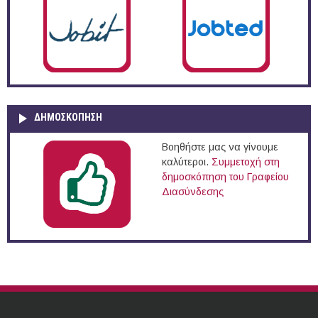
ΔΗΜΟΣΚΌΠΗΣΗ
Βοηθήστε μας να γίνουμε
καλύτεροι.
Συμμετοχή στη
δημοσκόπηση του Γραφείου
Διασύνδεσης