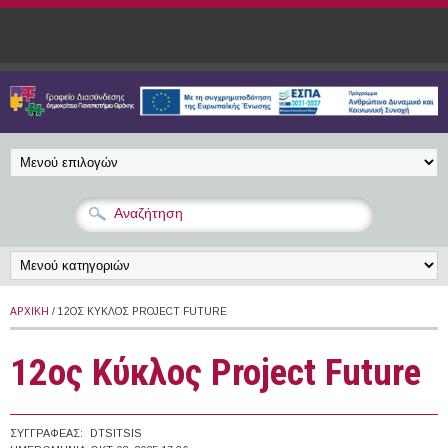
Παράκαμψη προς το κυρίως περιεχόμενο
ΑΡΧΙΚΉ
/ 12OΣ ΚΎΚΛΟΣ PROJECT FUTURE
12oς Κύκλος Project Future
ΣΥΓΓΡΑΦΈΑΣ:
DTSITSIS