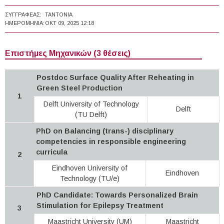
ΣΥΓΓΡΑΦΈΑΣ:
TANTONIA
ΗΜΕΡΟΜΗΝΊΑ:
ΟΚΤ 09, 2025 12:18
Επιστήμες Μηχανικών (3 θέσεις)
Postdoc Surface Quality After Reheating in
Green Steel Production
1
Delft University of Technology
Delft
(TU Delft)
PhD on Balancing (trans-) disciplinary
competencies in responsible engineering
curricula
2
Eindhoven University of
Eindhoven
Technology (TU/e)
PhD Candidate: Towards Personalized Brain
Stimulation for Epilepsy Treatment
3
Maastricht University (UM)
Maastricht