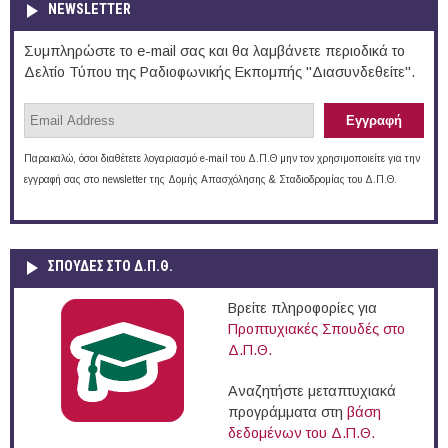
NEWSLETTER
Συμπληρώστε το e-mail σας και θα λαμβάνετε περιοδικά το
Δελτίο Τύπου της Ραδιοφωνικής Εκπομπής "Διασυνδεθείτε".
Παρακαλώ, όσοι διαθέτετε λογαριασμό e-mail του Δ.Π.Θ μην τον χρησιμοποιείτε για την
εγγραφή σας στο newsletter της Δομής Απασχόλησης & Σταδιοδρομίας του Δ.Π.Θ.
ΣΠΟΥΔΈΣ ΣΤΟ Δ.Π.Θ.
Βρείτε πληροφορίες για
Προπτυχιακές Σπουδές στο
Δ.Π.Θ.
Αναζητήστε μεταπτυχιακά
προγράμματα στη
βάση
δεδομένων του Δ.Π.Θ.