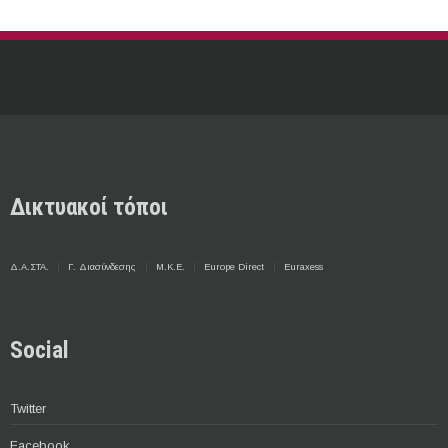
Δικτυακοί τόποι
Δ.Α.ΣΤΑ.
Γ. Διασύνδεσης
Μ.Κ.Ε.
Europe Direct
Euraxess
Social
Twitter
Facebook