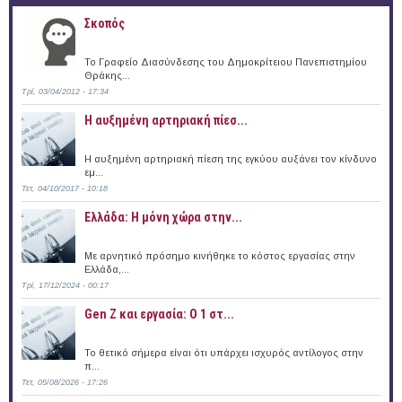
Σκοπός
Το Γραφείο Διασύνδεσης του Δημοκρίτειου Πανεπιστημίου
Θράκης...
Τρί, 03/04/2012 - 17:34
Η αυξημένη αρτηριακή πίεσ...
Η αυξημένη αρτηριακή πίεση της εγκύου αυξάνει τον κίνδυνο
εμ...
Τετ, 04/10/2017 - 10:18
Ελλάδα: Η μόνη χώρα στην...
Με αρνητικό πρόσημο κινήθηκε το κόστος εργασίας στην
Ελλάδα,...
Τρί, 17/12/2024 - 00:17
Gen Z και εργασία: Ο 1 στ...
Το θετικό σήμερα είναι ότι υπάρχει ισχυρός αντίλογος στην
π...
Τετ, 05/08/2026 - 17:26