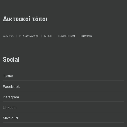
Δικτυακοί τόποι
Δ.Α.ΣΤΑ.
Γ. Διασύνδεσης
Μ.Κ.Ε.
Europe Direct
Euraxess
Social
Twitter
Facebook
Instagram
LinkedIn
Mixcloud