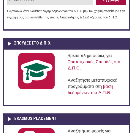
Παρακαλώ, όσοι διαθέτετε λογαριασμό e-mail του Δ.Π.Θ μην τον χρησιμοποιείτε για την
εγγραφή σας στο newsletter της Δομής Απασχόλησης & Σταδιοδρομίας του Δ.Π.Θ.
ΣΠΟΥΔΈΣ ΣΤΟ Δ.Π.Θ.
Βρείτε πληροφορίες για
Προπτυχιακές Σπουδές στο
Δ.Π.Θ.
Αναζητήστε μεταπτυχιακά
προγράμματα στη
βάση
δεδομένων του Δ.Π.Θ.
ERASMUS PLACEMENT
Αναζητήστε φορείς για