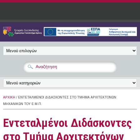
Παράκαμψη προς το κυρίως περιεχόμενο
ΑΡΧΙΚΉ
/ ΕΝΤΕΤΑΛΜΈΝΟΙ ΔΙΔΆΣΚΟΝΤΕΣ ΣΤΟ ΤΜΉΜΑ ΑΡΧΙΤΕΚΤΌΝΩΝ
ΜΗΧΑΝΙΚΏΝ ΤΟΥ Ε.Μ.Π.
Εντεταλμένοι Διδάσκοντες
στο Τμήμα Αρχιτεκτόνων