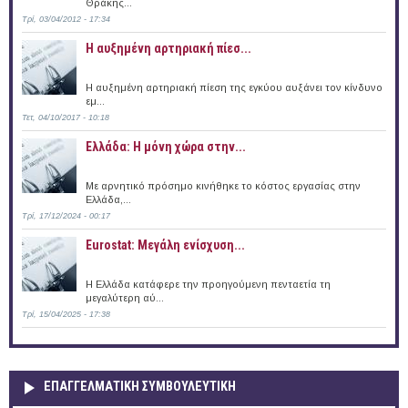
Θράκης...
Τρί, 03/04/2012 - 17:34
Η αυξημένη αρτηριακή πίεσ...
Η αυξημένη αρτηριακή πίεση της εγκύου αυξάνει τον κίνδυνο
εμ...
Τετ, 04/10/2017 - 10:18
Ελλάδα: Η μόνη χώρα στην...
Με αρνητικό πρόσημο κινήθηκε το κόστος εργασίας στην
Ελλάδα,...
Τρί, 17/12/2024 - 00:17
Eurostat: Μεγάλη ενίσχυση...
H Ελλάδα κατάφερε την προηγούμενη πενταετία τη
μεγαλύτερη αύ...
Τρί, 15/04/2025 - 17:38
ΕΠΑΓΓΕΛΜΑΤΙΚΉ ΣΥΜΒΟΥΛΕΥΤΙΚΉ