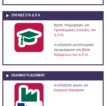
ΣΠΟΥΔΈΣ ΣΤΟ Δ.Π.Θ.
Βρείτε πληροφορίες για
Προπτυχιακές Σπουδές στο
Δ.Π.Θ.
Αναζητήστε μεταπτυχιακά
προγράμματα στη
βάση
δεδομένων του Δ.Π.Θ.
ERASMUS PLACEMENT
Αναζητήστε φορείς για
Erasmus Placement