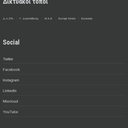
Δικτυακοί τόποι
Δ.Α.ΣΤΑ.
Γ. Διασύνδεσης
Μ.Κ.Ε.
Europe Direct
Euraxess
Social
Twitter
Facebook
Instagram
LinkedIn
Mixcloud
YouTube