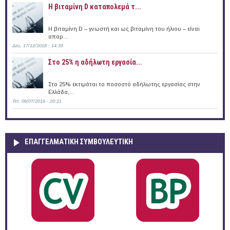
Η βιταμίνη D καταπολεμά τ...
Η βιταμίνη D – γνωστή και ως βιταμίνη του ήλιου – είναι
απαρ...
Δευ, 17/12/2018 - 14:33
Στο 25% η αδήλωτη εργασία...
Στο 25% εκτιμάται το ποσοστό αδήλωτης εργασίας στην
Ελλάδα,...
Τετ, 06/07/2016 - 20:21
ΕΠΑΓΓΕΛΜΑΤΙΚΉ ΣΥΜΒΟΥΛΕΥΤΙΚΉ