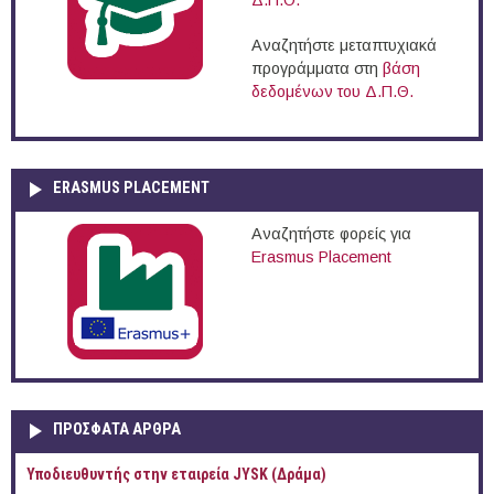
Δ.Π.Θ.
Αναζητήστε μεταπτυχιακά
προγράμματα στη
βάση
δεδομένων του Δ.Π.Θ.
ERASMUS PLACEMENT
Αναζητήστε φορείς για
Erasmus Placement
ΠΡOΣΦΑΤΑ AΡΘΡΑ
Υποδιευθυντής στην εταιρεία JYSK (Δράμα)