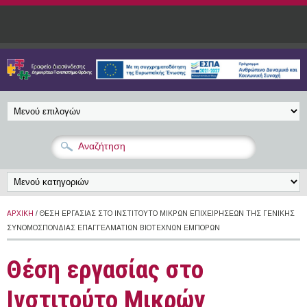
Παράκαμψη προς το κυρίως περιεχόμενο
ΑΡΧΙΚΉ
/ ΘΈΣΗ ΕΡΓΑΣΊΑΣ ΣΤΟ ΙΝΣΤΙΤΟΎΤΟ ΜΙΚΡΏΝ ΕΠΙΧΕΙΡΉΣΕΩΝ ΤΗΣ ΓΕΝΙΚΉΣ
ΣΥΝΟΜΟΣΠΟΝΔΊΑΣ ΕΠΑΓΓΕΛΜΑΤΙΏΝ ΒΙΟΤΕΧΝΏΝ ΕΜΠΌΡΩΝ
Θέση εργασίας στο
Ινστιτούτο Μικρών