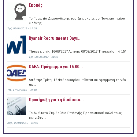
Σκοπός
Το Γραφείο Διασύνδεσης του Δημοκρίτειου Πανεπιστημίου
Θράκης...
Τρί, 03/04/2012 - 17:34
Ryanair Recruitments Days...
Thessaloniki 16/08/2017 Athens 08/09/2017 Thessaloniki 15/...
Τρί, 08/08/2017 - 11:43
ΟΑΕΔ: Πρόγραμμα για 15.00...
Από την Τρίτη, 16 Φεβρουαρίου, τίθεται σε εφαρμογή το νέο
πρ...
Τετ, 17/02/2016 - 09:48
Προκήρυξη για τη διαδικασ...
Το Ανώτατο Συμβούλιο Επιλογής Προσωπικού καλεί τους
εκπαιδευ...
Κυρ, 28/04/2019 - 22:09