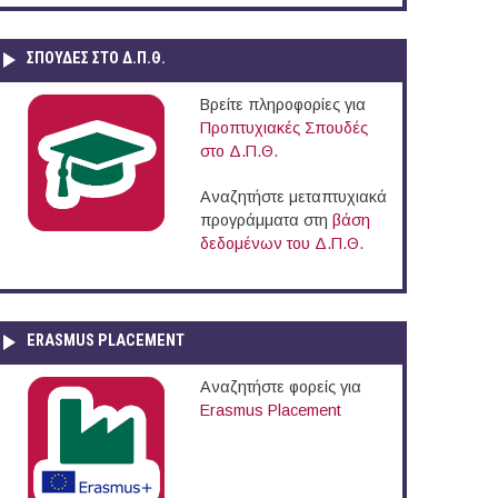
ΣΠΟΥΔΈΣ ΣΤΟ Δ.Π.Θ.
Βρείτε πληροφορίες για
Προπτυχιακές Σπουδές
στο Δ.Π.Θ.
Αναζητήστε μεταπτυχιακά
προγράμματα στη
βάση
δεδομένων του Δ.Π.Θ.
ERASMUS PLACEMENT
Αναζητήστε φορείς για
Erasmus Placement