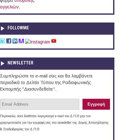
φόρμα
υποβολής
αγγελιών
.
FOLLOWME
NEWSLETTER
Συμπληρώστε το e-mail σας και θα λαμβάνετε
περιοδικά το Δελτίο Τύπου της Ραδιοφωνικής
Εκπομπής "Διασυνδεθείτε".
Παρακαλώ, όσοι διαθέτετε λογαριασμό e-mail του Δ.Π.Θ μην τον
χρησιμοποιείτε για την εγγραφή σας στο newsletter της Δομής Απασχόλησης
& Σταδιοδρομίας του Δ.Π.Θ.