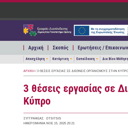
Παράκαμψη προς το κυρίως περιεχόμενο
Αρχική
Σκοπός
Ερωτήσεις / Επικοινων
Απασχόληση
Κατάρτιση
Εκπαίδευση
Δια Βίου Μάθησ
ΑΡΧΙΚΉ
/ 3 ΘΈΣΕΙΣ ΕΡΓΑΣΊΑΣ ΣΕ ΔΙΕΘΝΕΊΣ ΟΡΓΑΝΙΣΜΟΎΣ ΣΤΗΝ ΚΎΠΡ
3 θέσεις εργασίας σε Δ
Κύπρο
ΣΥΓΓΡΑΦΈΑΣ:
DTSITSIS
ΗΜΕΡΟΜΗΝΊΑ:
ΝΟΕ 15, 2025 20:21