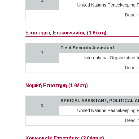
1
United Nations Peacekeeping F
Deadli
Επιστήμες Επικοινωνίας (1 θέση)
Field Security Assistant
1
International Organization f
Deadli
Νομική Επιστήμη (1 θέση)
SPECIAL ASSISTANT, POLITICAL A
1
United Nations Peacekeeping F
Deadli
Κοινωνικές Επιστήμες (2 θέσεις)