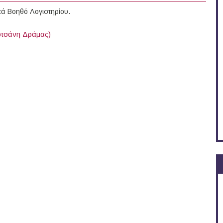
ά Βοηθό Λογιστηρίου.
οτσάνη Δράμας)