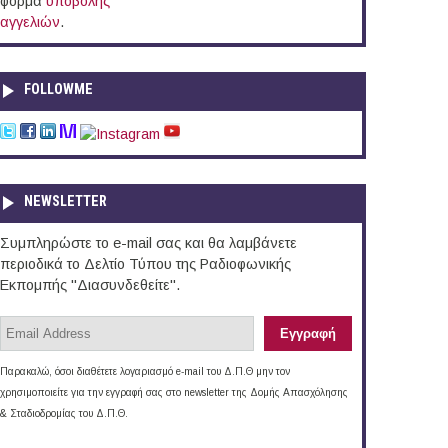
φόρμα
υποβολής
αγγελιών
.
FOLLOWME
NEWSLETTER
Συμπληρώστε το e-mail σας και θα λαμβάνετε
περιοδικά το Δελτίο Τύπου της Ραδιοφωνικής
Εκπομπής "Διασυνδεθείτε".
Παρακαλώ, όσοι διαθέτετε λογαριασμό e-mail του Δ.Π.Θ μην τον
χρησιμοποιείτε για την εγγραφή σας στο newsletter της Δομής Απασχόλησης
& Σταδιοδρομίας του Δ.Π.Θ.