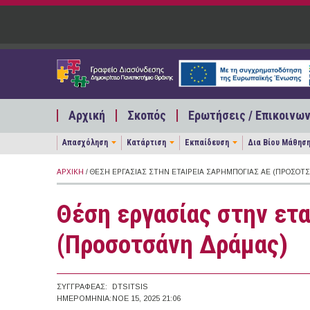
Παράκαμψη προς το κυρίως περιεχόμενο
Αρχική
Σκοπός
Ερωτήσεις / Επικοινων
Απασχόληση
Κατάρτιση
Εκπαίδευση
Δια Βίου Μάθησ
ΑΡΧΙΚΉ
/ ΘΈΣΗ ΕΡΓΑΣΊΑΣ ΣΤΗΝ ΕΤΑΙΡΕΊΑ ΣΑΡΗΜΠΟΓΙΑΣ ΑΕ (ΠΡΟΣΟΤ
Θέση εργασίας στην ετ
(Προσοτσάνη Δράμας)
ΣΥΓΓΡΑΦΈΑΣ:
DTSITSIS
ΗΜΕΡΟΜΗΝΊΑ:
ΝΟΕ 15, 2025 21:06