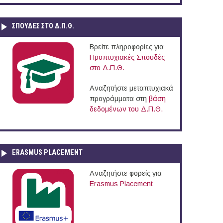
ΣΠΟΥΔΈΣ ΣΤΟ Δ.Π.Θ.
Βρείτε πληροφορίες για
Προπτυχιακές Σπουδές
στο Δ.Π.Θ.
Αναζητήστε μεταπτυχιακά
προγράμματα στη
βάση
δεδομένων του Δ.Π.Θ.
ERASMUS PLACEMENT
Αναζητήστε φορείς για
Erasmus Placement