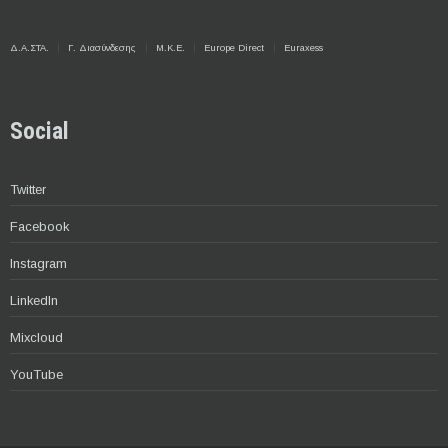
Δ.Α.ΣΤΑ.
Γ. Διασύνδεσης
Μ.Κ.Ε.
Europe Direct
Euraxess
Social
Twitter
Facebook
Instagram
LinkedIn
Mixcloud
YouTube