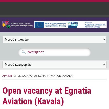
Παράκαμψη προς το κυρίως περιεχόμενο
ΑΡΧΙΚΉ
/ OPEN VACANCY AT EGNATIA AVIATION (KAVALA)
Open vacancy at Egnatia
Aviation (Kavala)