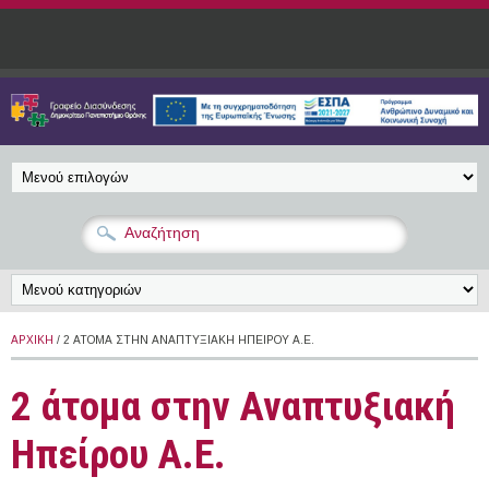
Παράκαμψη προς το κυρίως περιεχόμενο
ΑΡΧΙΚΉ
/ 2 ΆΤΟΜΑ ΣΤΗΝ ΑΝΑΠΤΥΞΙΑΚΉ ΗΠΕΊΡΟΥ Α.Ε.
2 άτομα στην Αναπτυξιακή
Ηπείρου Α.Ε.