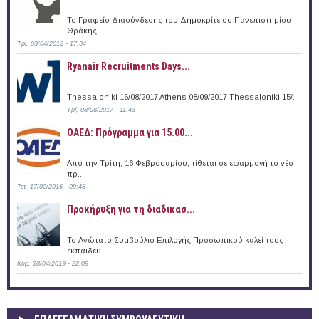
Το Γραφείο Διασύνδεσης του Δημοκρίτειου Πανεπιστημίου
Θράκης...
Τρί, 03/04/2012 - 17:34
Ryanair Recruitments Days...
Thessaloniki 16/08/2017 Athens 08/09/2017 Thessaloniki 15/...
Τρί, 08/08/2017 - 11:43
ΟΑΕΔ: Πρόγραμμα για 15.00...
Από την Τρίτη, 16 Φεβρουαρίου, τίθεται σε εφαρμογή το νέο
πρ...
Τετ, 17/02/2016 - 09:48
Προκήρυξη για τη διαδικασ...
Το Ανώτατο Συμβούλιο Επιλογής Προσωπικού καλεί τους
εκπαιδευ...
Κυρ, 28/04/2019 - 22:09