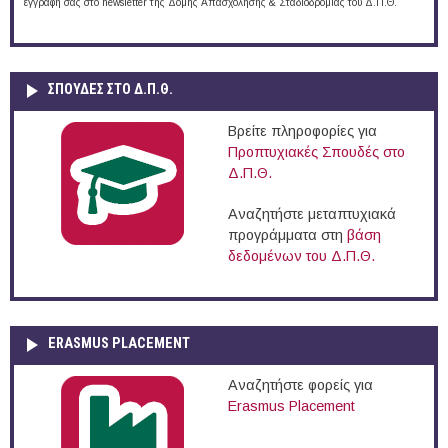
εγγραφή σας στο newsletter της Δομής Απασχόλησης & Σταδιοδρομίας του Δ.Π.Θ.
ΣΠΟΥΔΈΣ ΣΤΟ Δ.Π.Θ.
Βρείτε πληροφορίες για
Προπτυχιακές Σπουδές στο
Δ.Π.Θ.
Αναζητήστε μεταπτυχιακά
προγράμματα στη
βάση
δεδομένων του Δ.Π.Θ.
ERASMUS PLACEMENT
Αναζητήστε φορείς για
Erasmus Placement