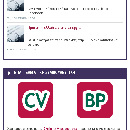
Δεν είναι καθόλου καλή ιδέα να «τσεκάρει» κανείς το
Facebook...
Τετ, 16/05/2018 - 10:38
Πρώτη η Ελλάδα στην ανεργ...
Τα υψηλότερα επίπεδα ανεργίας στην ΕΕ εξακολουθούν να
καταγρ...
Κυρ, 02/10/2016 - 19:39
ΕΠΑΓΓΕΛΜΑΤΙΚΉ ΣΥΜΒΟΥΛΕΥΤΙΚΉ
Χρησιμοποιήστε τις
Online Eφαρμογές
που έχει αναπτύξει το