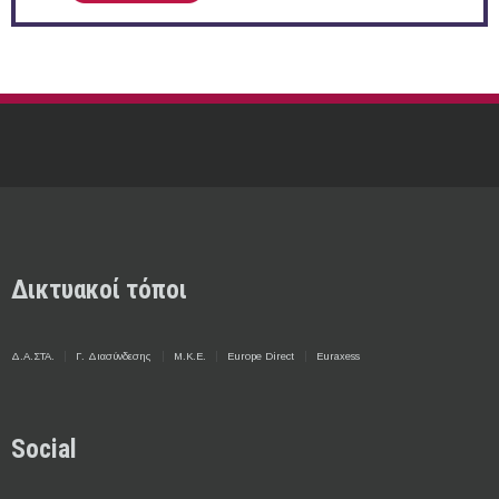
Δικτυακοί τόποι
Δ.Α.ΣΤΑ.
Γ. Διασύνδεσης
Μ.Κ.Ε.
Europe Direct
Euraxess
Social