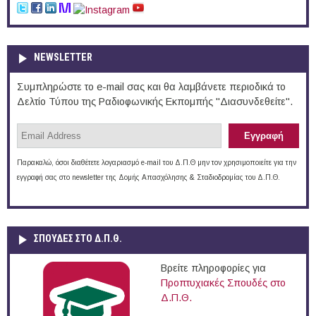
NEWSLETTER
Συμπληρώστε το e-mail σας και θα λαμβάνετε περιοδικά το
Δελτίο Τύπου της Ραδιοφωνικής Εκπομπής "Διασυνδεθείτε".
Παρακαλώ, όσοι διαθέτετε λογαριασμό e-mail του Δ.Π.Θ μην τον χρησιμοποιείτε για την
εγγραφή σας στο newsletter της Δομής Απασχόλησης & Σταδιοδρομίας του Δ.Π.Θ.
ΣΠΟΥΔΈΣ ΣΤΟ Δ.Π.Θ.
Βρείτε πληροφορίες για
Προπτυχιακές Σπουδές στο
Δ.Π.Θ.