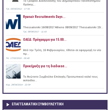
Το Γραφείο Διασύνδεσης του Δημοκρίτειου Πανεπιστημίου
Θράκης...
Τρί, 03/04/2012 - 17:34
Ryanair Recruitments Days...
Thessaloniki 16/08/2017 Athens 08/09/2017 Thessaloniki 15/...
Τρί, 08/08/2017 - 11:43
ΟΑΕΔ: Πρόγραμμα για 15.00...
Από την Τρίτη, 16 Φεβρουαρίου, τίθεται σε εφαρμογή το νέο
πρ...
Τετ, 17/02/2016 - 09:48
Προκήρυξη για τη διαδικασ...
Το Ανώτατο Συμβούλιο Επιλογής Προσωπικού καλεί τους
εκπαιδευ...
Κυρ, 28/04/2019 - 22:09
ΕΠΑΓΓΕΛΜΑΤΙΚΉ ΣΥΜΒΟΥΛΕΥΤΙΚΉ