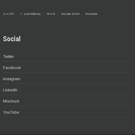
Δ.Α.ΣΤΑ.
Γ. Διασύνδεσης
Μ.Κ.Ε.
Europe Direct
Euraxess
Social
Twitter
Facebook
Instagram
LinkedIn
Mixcloud
YouTube